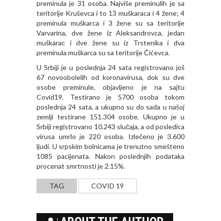
preminula je 31 osoba. Najviše preminulih je sa
teritorije Kruševca i to 13 muškaraca i 4 žene; 4
preminula muškarca i 3 žene su sa teritorije
Varvarina, dve žene iz Aleksandrovca, jedan
muškarac i dve žene su iz Trstenika i dva
preminula muškarca su sa teritorije Ćićevca.
U Srbiji je u poslednja 24 sata registrovano još
67 novoobolelih od koronavirusa, dok su dve
osobe preminule, objavljeno je na sajtu
Covid19. Testirano je 5700 osoba tokom
poslednja 24 sata, a ukupno su do sada u našoj
zemlji testirane 151.304 osobe. Ukupno je u
Srbiji registrovano 10.243 slučaja, a od posledica
virusa umrlo je 220 osoba. Izlečeno je 3.600
ljudi. U srpskim bolnicama je trenutno smešteno
1085 pacijenata. Nakon poslednjih podataka
procenat smrtnosti je 2.15%.
TAG
COVID 19