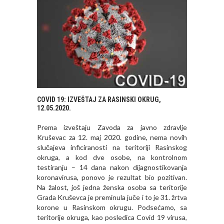
COVID 19: IZVEŠTAJ ZA RASINSKI OKRUG,
12.05.2020.
Prema izveštaju Zavoda za javno zdravlje
Kruševac za 12. maj 2020. godine, nema novih
slučajeva inficiranosti na teritoriji Rasinskog
okruga, a kod dve osobe, na kontrolnom
testiranju – 14 dana nakon dijagnostikovanja
koronavirusa, ponovo je rezultat bio pozitivan.
Na žalost, još jedna ženska osoba sa teritorije
Grada Kruševca je preminula juče i to je 31. žrtva
korone u Rasinskom okrugu. Podsećamo, sa
teritorije okruga, kao posledica Covid 19 virusa,