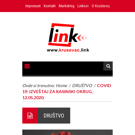
Impresum
Kontakt
Marketing
Linkovi
O Kruševcu
Ovde si trenutno:
Home
/
DRUŠTVO
/
COVID
19: IZVEŠTAJ ZA RASINSKI OKRUG,
12.05.2020.
DRUŠTVO