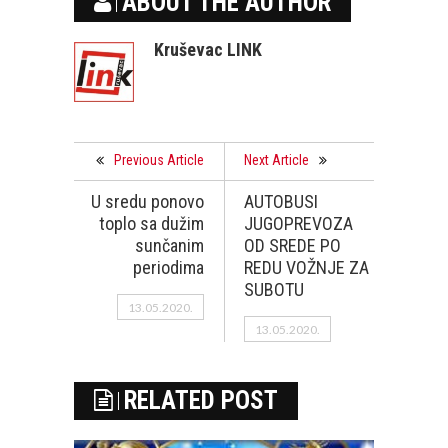
ABOUT THE AUTHOR
Kruševac LINK
Previous Article
Next Article
U sredu ponovo
AUTOBUSI
toplo sa dužim
JUGOPREVOZA
sunčanim
OD SREDE PO
periodima
REDU VOŽNJE ZA
SUBOTU
13.05.2020.
13.05.2020.
RELATED POST