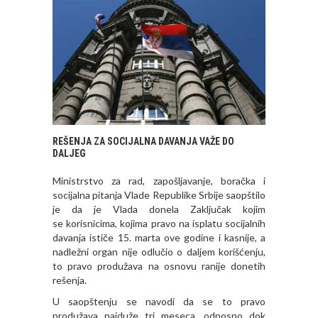
REŠENJA ZA SOCIJALNA DAVANJA VAŽE DO
DALJEG
Ministrstvo za rad, zapošljavanje, boračka i
socijalna pitanja Vlade Republike Srbije saopštilo
je da je Vlada donela Zaključak kojim
se korisnicima, kojima pravo na isplatu socijalnih
davanja ističe 15. marta ove godine i kasnije, a
nadležni organ nije odlučio o daljem korišćenju,
to pravo produžava na osnovu ranije donetih
rešenja.
U saopštenju se navodi da se to pravo
produžava najduže tri meseca, odnosno dok