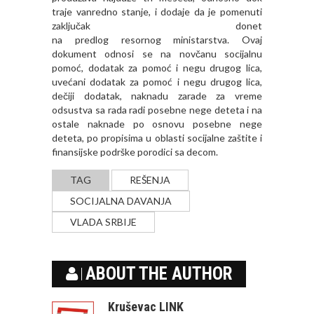
traje vanredno stanje, i dodaje da je pomenuti
zaključak donet
na predlog resornog ministarstva. Ovaj
dokument odnosi se na novčanu socijalnu
pomoć, dodatak za pomoć i negu drugog lica,
uvećani dodatak za pomoć i negu drugog lica,
dečiji dodatak, naknadu zarade za vreme
odsustva sa rada radi posebne nege deteta i na
ostale naknade po osnovu posebne nege
deteta, po propisima u oblasti socijalne zaštite i
finansijske podrške porodici sa decom.
TAG
REŠENJA
SOCIJALNA DAVANJA
VLADA SRBIJE
ABOUT THE AUTHOR
Kruševac LINK