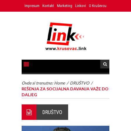
Impresum
Kontakt
Marketing
Linkovi
O Kruševcu
Ovde si trenutno:
Home
/
DRUŠTVO
/
REŠENJA ZA SOCIJALNA DAVANJA VAŽE DO
DALJEG
DRUŠTVO