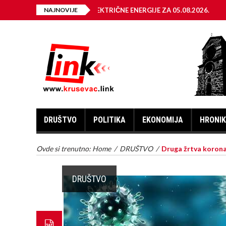
ANA ISKLJUČENJA ELEKTRIČNE ENERGIJE ZA 05.08.2026.
NAJNOVIJE
Dn
DRUŠTVO
POLITIKA
EKONOMIJA
HRONI
Ovde si trenutno:
Home
/
DRUŠTVO
/
Druga žrtva koronav
DRUŠTVO