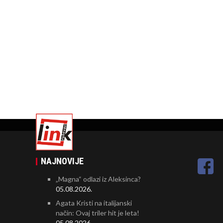
NAJNOVIJE
„Magna“ odlazi iz Aleksinca?
05.08.2026.
Agata Kristi na italijanski
način: Ovaj triler hit je leta!
05.08.2026.