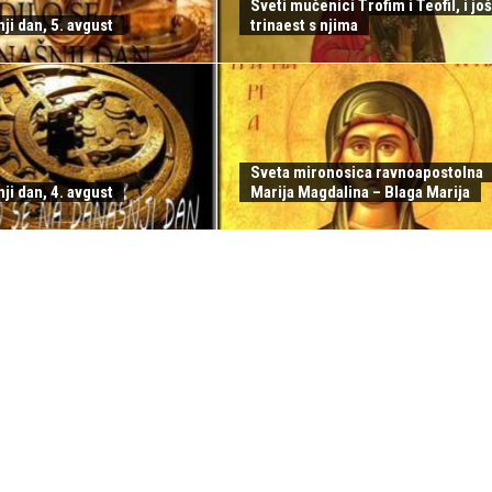
Sveti mučenici Trofim i Teofil, i još
ji dan, 5. avgust
trinaest s njima
Sveta mironosica ravnoapostolna
ji dan, 4. avgust
Marija Magdalina – Blaga Marija