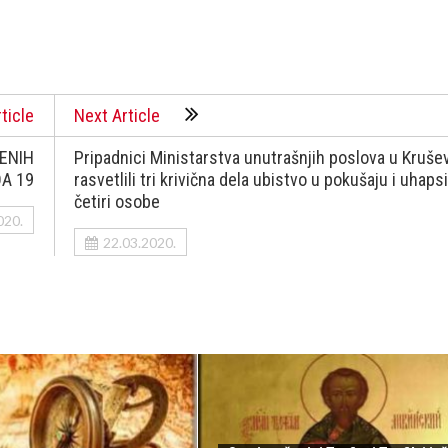
ticle
Next Article
ĐENIH
Pripadnici Ministarstva unutrašnjih poslova u Kruše
A 19
rasvetlili tri krivična dela ubistvo u pokušaju i uhapsi
četiri osobe
020.
22.03.2020.