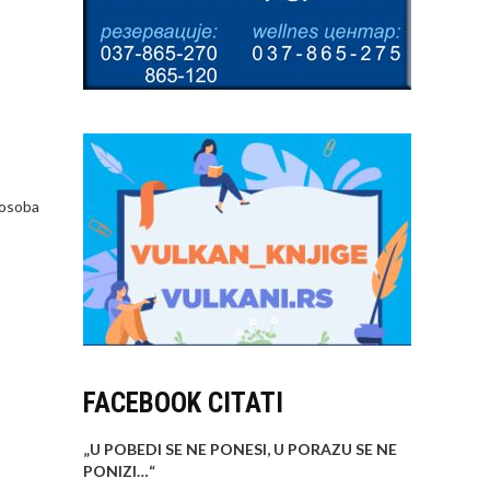
 osoba
FACEBOOK CITATI
„U POBEDI SE NE PONESI, U PORAZU SE NE
PONIZI…
“