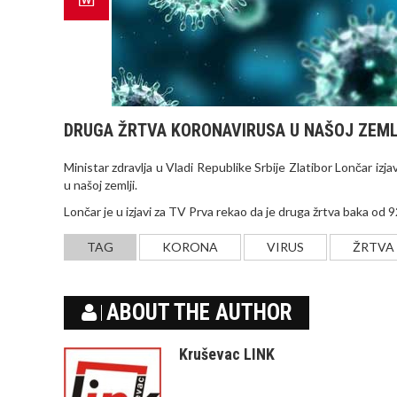
DRUGA ŽRTVA KORONAVIRUSA U NAŠOJ ZEML
Ministar zdravlja u Vladi Republike Srbije Zlatibor Lončar iz
u našoj zemlji.
Lončar je u izjavi za TV Prva rekao da je druga žrtva baka od 92 
TAG
KORONA
VIRUS
ŽRTVA
ABOUT THE AUTHOR
Kruševac LINK