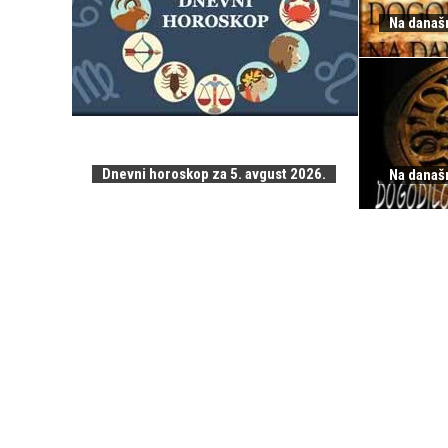
Na današn
Dnevni horoskop za 5. avgust 2026.
Na današn