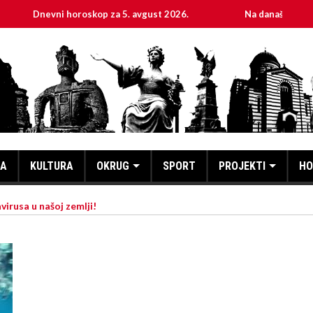
evni horoskop za 5. avgust 2026.
Na današnji dan, 5. avgus
KA
KULTURA
OKRUG
SPORT
PROJEKTI
HO
irusa u našoj zemlji!