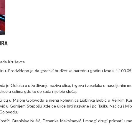
BRA
rada Kruševca.
inu. Predviđeno je da gradski budžet za narednu godinu iznosi 4.100.0
da je Odluka o utvrđivanju naziva ulica, trgova i zaselaka u naseljenim m
ce u selima gde to do sada nije bio slučaj.
ulicu u Malom Golovodu a njena koleginica Ljubinka Bobić u Velikim Ku
jković u Gornjem Stepošu gde će ulice biti nazvane i po Tašku Načiću i Mi
m Golovodu.
ostić, Branislav Nušić, Desanka Maksimović i mnogi drugi priznati umet