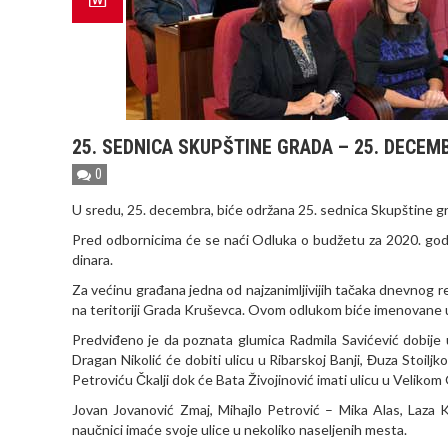
25. SEDNICA SKUPŠTINE GRADA – 25. DECEM
0
U sredu, 25. decembra, biće održana 25. sednica Skupštine g
Pred odbornicima će se naći Odluka o budžetu za 2020. god
dinara.
Za većinu građana jedna od najzanimljivijih tačaka dnevnog re
na teritoriji Grada Kruševca. Ovom odlukom biće imenovane uli
Predviđeno je da poznata glumica Radmila Savićević dobije 
Dragan Nikolić će dobiti ulicu u Ribarskoj Banji, Đuza Stoil
Petroviću Čkalji dok će Bata Živojinović imati ulicu u Veliko
Jovan Jovanović Zmaj, Mihajlo Petrović – Mika Alas, Laza K
naučnici imaće svoje ulice u nekoliko naseljenih mesta.