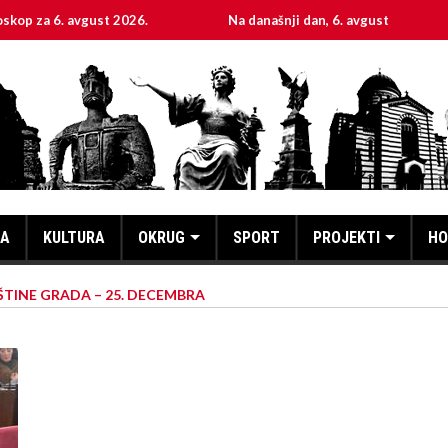
 avgust 2026.
Na današnji dan, 6. avgust
Sveta 
KA
KULTURA
OKRUG
SPORT
PROJEKTI
HO
ŠTINE GRADA – 25. DECEMBRA