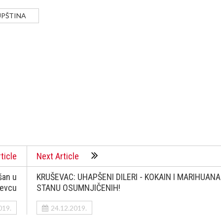
UPŠTINA
ticle
Next Article
šan u
KRUŠEVAC: UHAPŠENI DILERI - KOKAIN I MARIHUANA
ševcu
STANU OSUMNJIČENIH!
019.
24.12.2019.