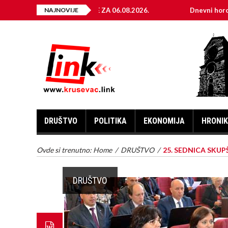
EKTRIČNE ENERGIJE ZA 06.08.2026.
NAJNOVIJE
Dnevni horoskop za 6.
DRUŠTVO
POLITIKA
EKONOMIJA
HRONI
Ovde si trenutno:
Home
/
DRUŠTVO
/
25. SEDNICA SKUP
DRUŠTVO