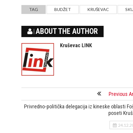
TAG
BUDŽET
KRUŠEVAC
SK
ABOUT THE AUTHOR
Kruševac LINK
Previous Ar
Privredno-politička delegacija iz kineske oblasti Fo
poseti Kru
24.12.2