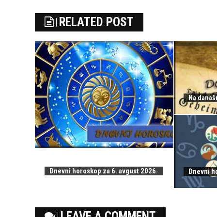
RELATED POST
Na današn
Dnevni horoskop za 6. avgust 2026.
Dnevni h
LEAVE A COMMENT