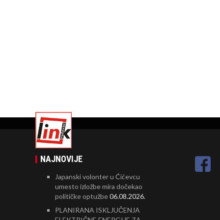
NAJNOVIJE
Japanski volonter u Ćićevcu
umesto izložbe mira dočekao
političke optužbe
06.08.2026.
PLANIRANA ISKLJUČENJA
ELEKTRIČNE ENERGIJE ZA