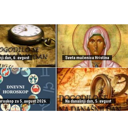
ji dan, 6. avgust
Sveta mučenica Hristina
oroskop za 5. avgust 2026.
Na današnji dan, 5. avgust