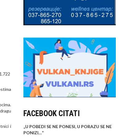
51.722
estima
pcima.
odragu
FACEBOOK CITATI
nici i
„U POBEDI SE NE PONESI, U PORAZU SE NE
PONIZI…
“