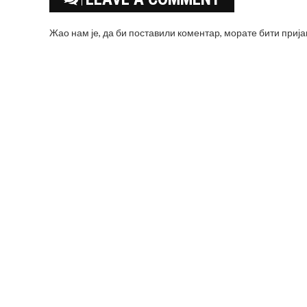
Жао нам је, да би поставили коментар, морате
бити приј