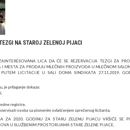
 TEZGI NA STAROJ ZELENOJ PIJACI
 ZAINTERESOVANA LICA DA ĆE SE REZERVACIJA TEZGI ZA PR
 I MESTA ZA PRODAJU MLEČNIH PROIZVODA U MLEČNOM SALO
PUTEM LICITACIJE U SALI DOMA SINDIKATA 27.11.2019. GO
tu, je prilaganje dokaza:
i,
vredne registre.
 rezervisati osoba sa pismenim ovlašćenjem sprečenog licitanta.
 ZA 2020. GODINU ZA STARU ZELENU PIJACU VRŠIĆE SE 
ASOVA U SLUŽBENIM PROSTORIJAMA STARE ZELENE PIJACE.