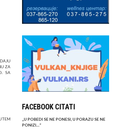
ODAJU
NU ZA
D. SA
FACEBOOK CITATI
PUTEM
„U POBEDI SE NE PONESI, U PORAZU SE NE
PONIZI…
“