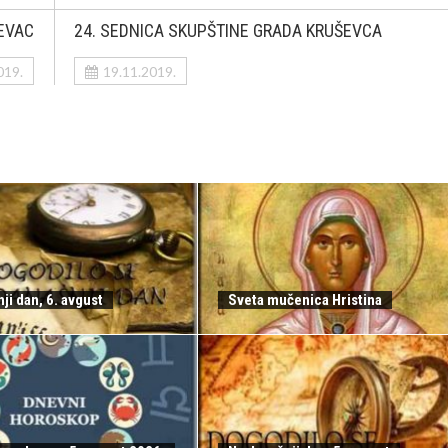
EVAC
24. SEDNICA SKUPŠTINE GRADA KRUŠEVCA
019.
19.11.2019.
ji dan, 6. avgust
Sveta mučenica Hristina