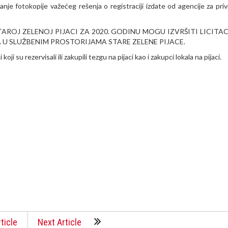
laganje fotokopije važećeg rešenja o registraciji izdate od agencije za pri
ROJ ZELENOJ PIJACI ZA 2020. GODINU MOGU IZVRŠITI LICITA
VA U SLUŽBENIM PROSTORIJAMA STARE ZELENE PIJACE.
ji su rezervisali ili zakupili tezgu na pijaci kao i zakupci lokala na pijaci.
ticle
Next Article