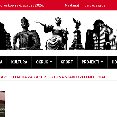
 6. avgust 2026.
Na današnji dan, 6. avgust
Sve
KA
KULTURA
OKRUG
SPORT
PROJEKTI
HO
AR: LICITACIJA ZA ZAKUP TEZGI NA STAROJ ZELENOJ PIJACI