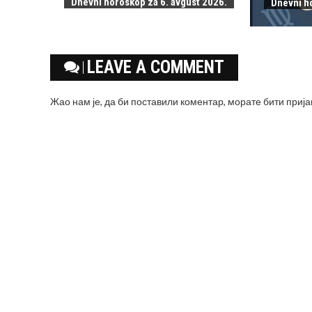
Dnevni horoskop za 6. avgust 2026.
Dnevni h
LEAVE A COMMENT
Жао нам је, да би поставили коментар, морате
бити приј