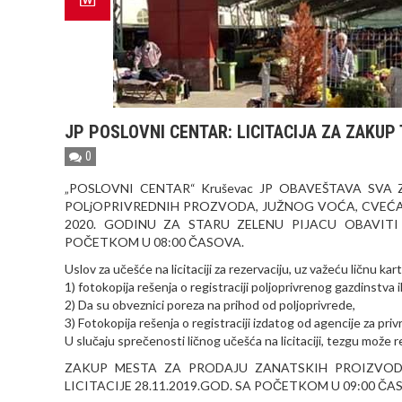
JP POSLOVNI CENTAR: LICITACIJA ZA ZAKUP
0
„POSLOVNI CENTAR“ Kruševac JP OBAVEŠTAVA SVA
POLjOPRIVREDNIH PROZVODA, JUŽNOG VOĆA, CVEĆA
2020. GODINU ZA STARU ZELENU PIJACU OBAVITI 
POČETKOM U 08:00 ČASOVA.
Uslov za učešće na licitaciji za rezervaciju, uz važeću ličnu kar
1) fotokopija rešenja o registraciji poljoprivrenog gazdinstva il
2) Da su obveznici poreza na prihod od poljoprivrede,
3) Fotokopija rešenja o registraciji izdatog od agencije za pri
U slučaju sprečenosti ličnog učešća na licitaciji, tezgu može
ZAKUP MESTA ZA PRODAJU ZANATSKIH PROIZVODA
LICITACIJE 28.11.2019.GOD. SA POČETKOM U 09:00 Č