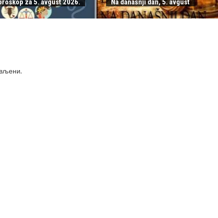
oroskop za 5. avgust 2026.
Na današnji dan, 5. avgust
ављени
.