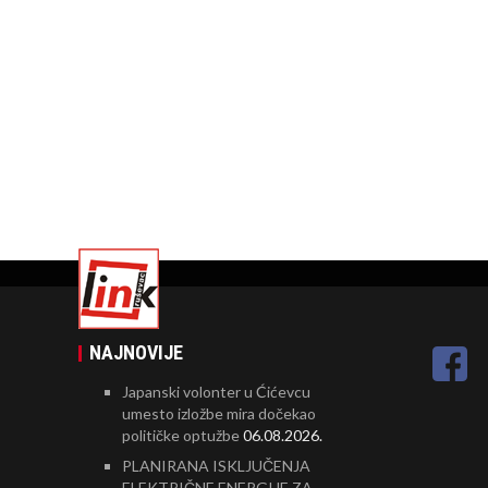
NAJNOVIJE
Japanski volonter u Ćićevcu
umesto izložbe mira dočekao
političke optužbe
06.08.2026.
PLANIRANA ISKLJUČENJA
ELEKTRIČNE ENERGIJE ZA