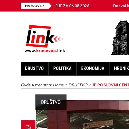
 ELEKTRIČNE ENERGIJE ZA 06.08.2026.
NAJNOVIJE
Dnevni horoskop za
DRUŠTVO
POLITIKA
EKONOMIJA
HRONI
Ovde si trenutno:
Home
/
DRUŠTVO
/
JP POSLOVNI CENT
DRUŠTVO