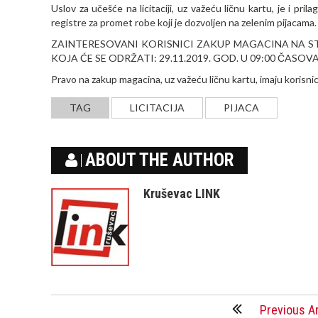
Uslov za učešće na licitaciji, uz važeću ličnu kartu, je i pri
registre za promet robe koji je dozvoljen na zelenim pijacama.
ZAINTERESOVANI KORISNICI ZAKUP MAGACINA NA STA
KOJA ĆE SE ODRŽATI: 29.11.2019. GOD. U 09:00 ČASO
Pravo na zakup magacina, uz važeću ličnu kartu, imaju korisnici ko
TAG
LICITACIJA
PIJACA
ABOUT THE AUTHOR
Kruševac LINK
Previous Ar