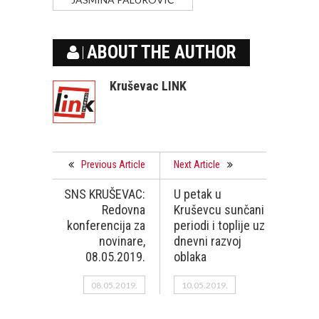
ABOUT THE AUTHOR
Kruševac LINK
Previous Article
Next Article
SNS KRUŠEVAC:
U petak u
Redovna
Kruševcu sunčani
konferencija za
periodi i toplije uz
novinare,
dnevni razvoj
08.05.2019.
oblaka
08.05.2019.
10.05.2019.