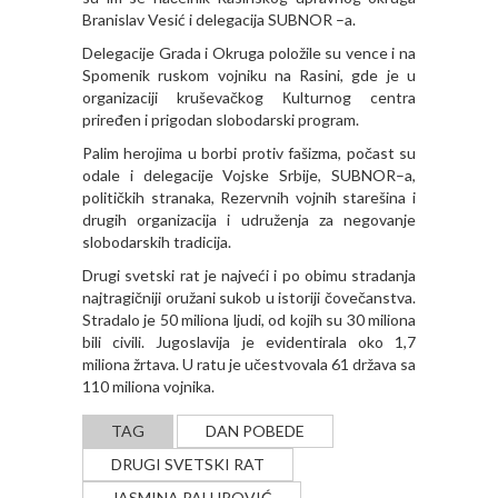
Branislav Vesić i delegacija SUBNOR –a.
Delegacije Grada i Okruga položile su vence i na
Spomenik ruskom vojniku na Rasini, gde je u
organizaciji kruševačkog Кulturnog centra
priređen i prigodan slobodarski program.
Palim herojima u borbi protiv fašizma, počast su
odale i delegacije Vojske Srbije, SUBNOR–a,
političkih stranaka, Rezervnih vojnih starešina i
drugih organizacija i udruženja za negovanje
slobodarskih tradicija.
Drugi svetski rat je najveći i po obimu stradanja
najtragičniji oružani sukob u istoriji čovečanstva.
Stradalo je 50 miliona ljudi, od kojih su 30 miliona
bili civili. Jugoslavija je evidentirala oko 1,7
miliona žrtava. U ratu je učestvovala 61 država sa
110 miliona vojnika.
TAG
DAN POBEDE
DRUGI SVETSKI RAT
JASMINA PALUROVIĆ