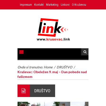
Impresum
Kontakt
Marketing
Linkovi
O Kruševcu
Ovde si trenutno:
Home
/
DRUŠTVO
/
Kruševac: Obeležen 9. maj – Dan pobede nad
fašizmom
DRUŠTVO