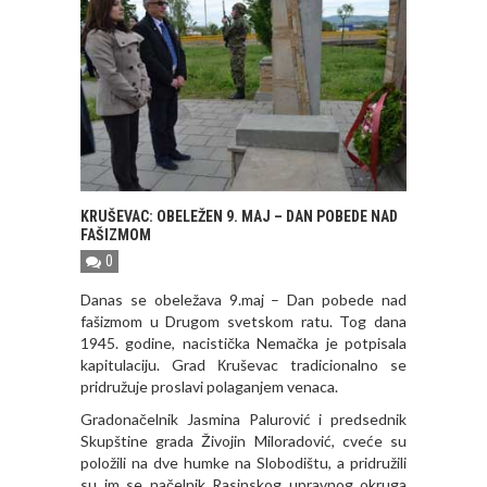
KRUŠEVAC: OBELEŽEN 9. MAJ – DAN POBEDE NAD
FAŠIZMOM
0
Danas se obeležava 9.maj – Dan pobede nad
fašizmom u Drugom svetskom ratu. Tog dana
1945. godine, nacistička Nemačka je potpisala
kapitulaciju. Grad Кruševac tradicionalno se
pridružuje proslavi polaganjem venaca.
Gradonačelnik Jasmina Palurović i predsednik
Skupštine grada Živojin Miloradović, cveće su
položili na dve humke na Slobodištu, a pridružili
su im se načelnik Rasinskog upravnog okruga