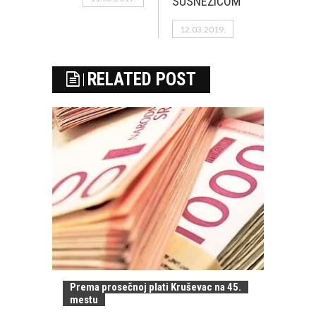
SUSNEŽICOM
12.03.2019.
RELATED POST
Prema prosečnoj plati Kruševac na 45.
mestu