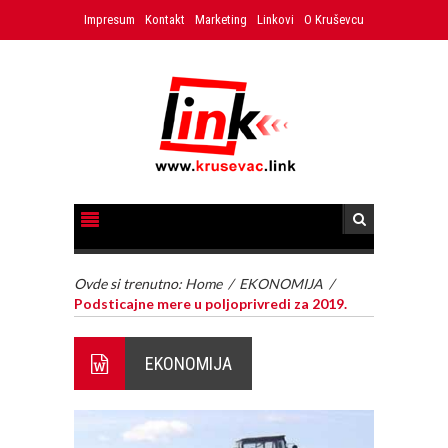
Impresum
Kontakt
Marketing
Linkovi
O Kruševcu
Ovde si trenutno:
Home
/
EKONOMIJA
/
Podsticajne mere u poljoprivredi za 2019.
EKONOMIJA