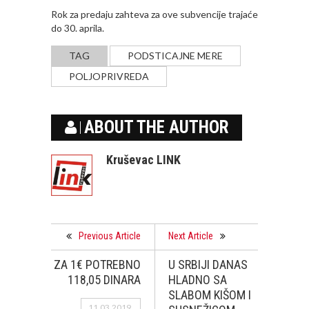
Rok za predaju zahteva za ove subvencije trajaće
do 30. aprila.
TAG
PODSTICAJNE MERE
POLJOPRIVREDA
ABOUT THE AUTHOR
Kruševac LINK
Previous Article
Next Article
ZA 1€ POTREBNO
U SRBIJI DANAS
118,05 DINARA
HLADNO SA
SLABOM KIŠOM I
11.03.2019.