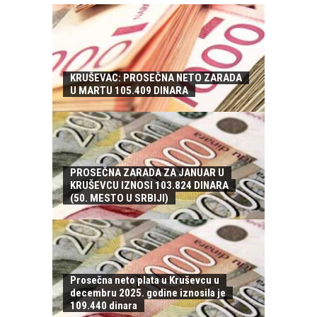
KRUŠEVAC: PROSEČNA NETO ZARADA
U MARTU 105.409 DINARA
PROSEČNA ZARADA ZA JANUAR U
KRUŠEVCU IZNOSI 103.824 DINARA
(50. MESTO U SRBIJI)
Prosečna neto plata u Kruševcu u
decembru 2025. godine iznosila je
109.440 dinara