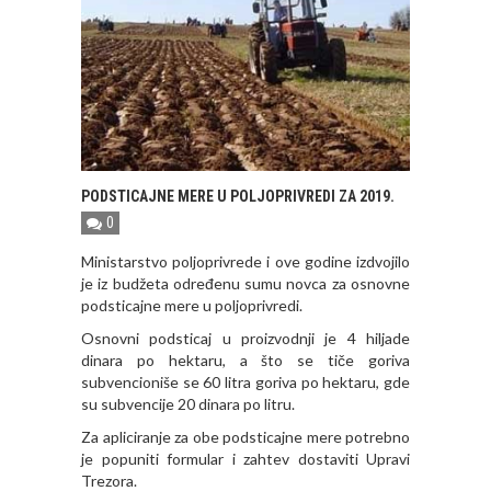
PODSTICAJNE MERE U POLJOPRIVREDI ZA 2019.
0
Ministarstvo poljoprivrede i ove godine izdvojilo
je iz budžeta određenu sumu novca za osnovne
podsticajne mere u poljoprivredi.
Osnovni podsticaj u proizvodnji je 4 hiljade
dinara po hektaru, a što se tiče goriva
subvencioniše se 60 litra goriva po hektaru, gde
su subvencije 20 dinara po litru.
Za apliciranje za obe podsticajne mere potrebno
je popuniti formular i zahtev dostaviti Upravi
Trezora.