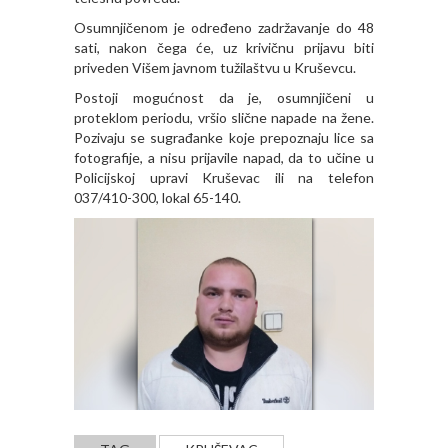
Osumnjičenom je određeno zadržavanje do 48
sati, nakon čega će, uz krivičnu prijavu biti
priveden Višem javnom tužilaštvu u Kruševcu.
Postoji mogućnost da je, osumnjičeni u
proteklom periodu, vršio slične napade na žene.
Pozivaju se sugrađanke koje prepoznaju lice sa
fotografije, a nisu prijavile napad, da to učine u
Policijskoj upravi Kruševac ili na telefon
037/410-300, lokal 65-140.