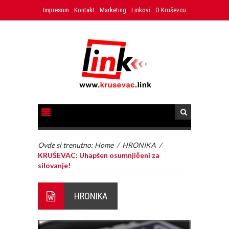
Impresum
Kontakt
Marketing
Linkovi
O Kruševcu
Ovde si trenutno:
Home
/
HRONIKA
/
KRUŠEVAC: Uhapšen osumnjičeni za
silovanje!
HRONIKA