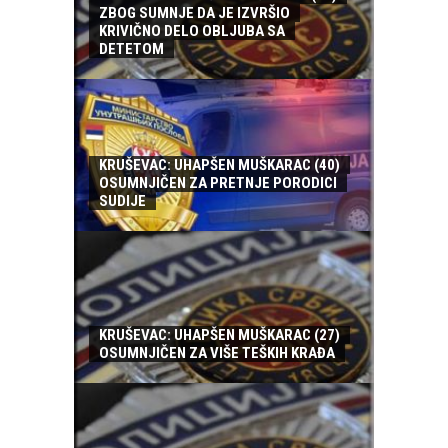
ZBOG SUMNJE DA JE IZVRŠIO
KRIVIČNO DELO OBLJUBA SA
DETETOM
KRUŠEVAC: UHAPŠEN MUŠKARAC (40)
OSUMNJIČEN ZA PRETNJE PORODICI
SUDIJE
KRUŠEVAC: UHAPŠEN MUŠKARAC (27)
OSUMNJIČEN ZA VIŠE TEŠKIH KRAĐA