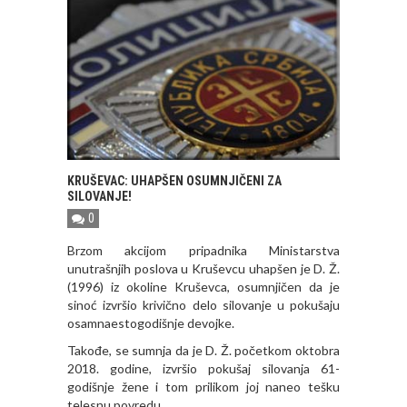
KRUŠEVAC: UHAPŠEN OSUMNJIČENI ZA
SILOVANJE!
0
Brzom akcijom pripadnika Ministarstva
unutrašnjih poslova u Kruševcu uhapšen je D. Ž.
(1996) iz okoline Kruševca, osumnjičen da je
sinoć izvršio krivično delo silovanje u pokušaju
osamnaestogodišnje devojke.
Takođe, se sumnja da je D. Ž. početkom oktobra
2018. godine, izvršio pokušaj silovanja 61-
godišnje žene i tom prilikom joj naneo tešku
telesnu povredu.