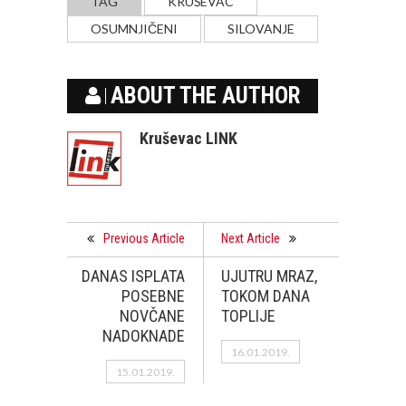
TAG
KRUŠEVAC
OSUMNJIČENI
SILOVANJE
ABOUT THE AUTHOR
Kruševac LINK
Previous Article
Next Article
DANAS ISPLATA
UJUTRU MRAZ,
POSEBNE
TOKOM DANA
NOVČANE
TOPLIJE
NADOKNADE
16.01.2019.
15.01.2019.