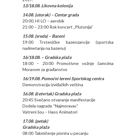
13/18.08. Likovna kolonija
14.08. (utorak) – Centar grada
20:00. HI LO – aerobik
21:00 – 23:00 Rok koncert „Plutonija“
15.08. (sreda) – Bazeni
19:00 Trsteničke bazenzancije (sportska
nadmetanja na bazenu)
16/18.08. – Gradska plaža
18:00 – 20:00 Promotivne vožnje čamcima
Moravom za građanstvo
16/19.08. Pomoćni tereni Sportskog centra
Demonstracija izviđačkih veština
16.08. (četvrtak) Gradska plaža
20:45 Svečano otvaranje manifestacije
Dodela nagrade “Najmoravac”
Vatreni šou – Haos Animatori
17.08. (petak)
Gradska plaža
08:00 Takmičenje pionira u pecanju