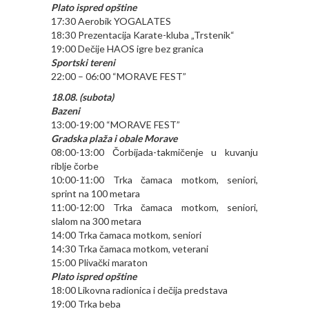
Plato ispred opštine
17:30 Aerobik YOGALATES
18:30 Prezentacija Karate-kluba „Trstenik“
19:00 Dečije HAOS igre bez granica
Sportski tereni
22:00 – 06:00 “MORAVE FEST”
18.08. (subota)
Bazeni
13:00-19:00 “MORAVE FEST”
Gradska plaža i obale Morave
08:00-13:00 Čorbijada-takmičenje u kuvanju
riblje čorbe
10:00-11:00 Trka čamaca motkom, seniori,
sprint na 100 metara
11:00-12:00 Trka čamaca motkom, seniori,
slalom na 300 metara
14:00 Trka čamaca motkom, seniori
14:30 Trka čamaca motkom, veterani
15:00 Plivački maraton
Plato ispred opštine
18:00 Likovna radionica i dečija predstava
19:00 Trka beba