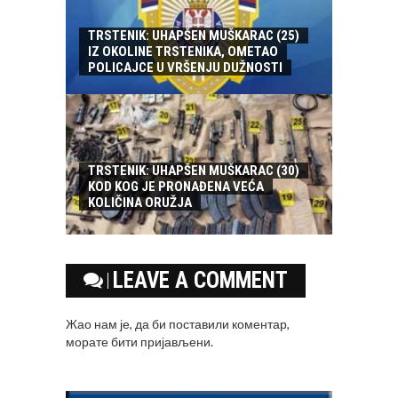
TRSTENIK: UHAPŠEN MUŠKARAC (25)
IZ OKOLINE TRSTENIKA, OMETAO
POLICAJCE U VRŠENJU DUŽNOSTI
TRSTENIK: UHAPŠEN MUŠKARAC (30)
KOD KOG JE PRONAĐENA VEĆA
KOLIČINA ORUŽJA
LEAVE A COMMENT
Жао нам је, да би поставили коментар,
морате
бити пријављени
.