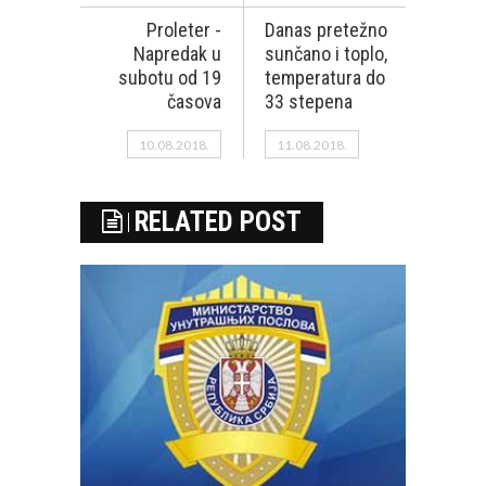
Proleter -
Danas pretežno
Napredak u
sunčano i toplo,
subotu od 19
temperatura do
časova
33 stepena
10.08.2018.
11.08.2018.
RELATED POST