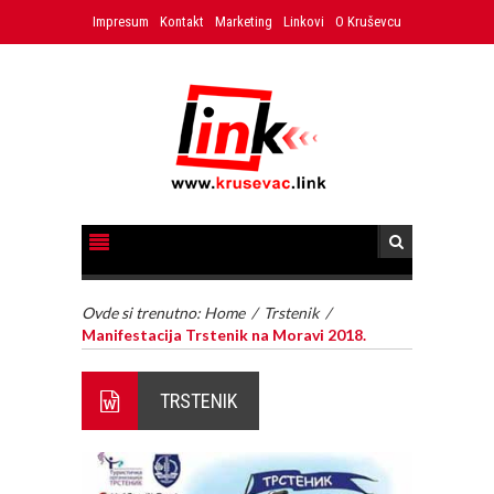
Impresum
Kontakt
Marketing
Linkovi
O Kruševcu
Ovde si trenutno:
Home
/
Trstenik
/
Manifestacija Trstenik na Moravi 2018.
TRSTENIK