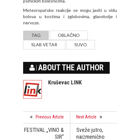
psihičkim bolesnicima.
Meteoropatske reakcije se mogu javiti u vidu
bolova u kostima i zglobovima, glavobolјe i
nervoze.
TAG
OBLAČNO
SLAB VETAR
SUVO
ABOUT THE AUTHOR
Kruševac LINK
Previous Article
Next Article
FESTIVAL „VINO &
Sveže jutro,
SIR“
naizmenično