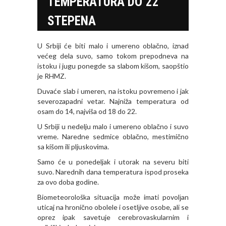
TEMPERATURA DO 22
STEPENA
U Srbiji će biti malo i umereno oblačno, iznad
većeg dela suvo, samo tokom prepodneva na
istoku i jugu ponegde sa slabom kišom, saopštio
je RHMZ.
Duvaće slab i umeren, na istoku povremeno i jak
severozapadni vetar. Najniža temperatura od
osam do 14, najviša od 18 do 22.
U Srbiji u nedelju malo i umereno oblačno i suvo
vreme. Naredne sedmice oblačno, mestimično
sa kišom ili pljuskovima.
Samo će u ponedeljak i utorak na severu biti
suvo. Narednih dana temperatura ispod proseka
za ovo doba godine.
Biometeorološka situacija može imati povolјan
uticaj na hronično obolele i osetlјive osobe, ali se
oprez ipak savetuje cerebrovaskularnim i