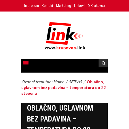
Impresum
Kontakt
Marketing
Linkovi
O Kruševcu
Ovde si trenutno:
Home
/
SERVIS
/
Oblačno,
uglavnom bez padavina – temperatura do 22
stepena
OBLAČNO, UGLAVNOM
BEZ PADAVINA –