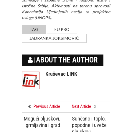
istočne Srbije.
Aktivnosti na terenu sprovodi
Kancelarija Ujedinjenih nacija za projektne
usluge (UNOPS).
TAG
EU PRO
JADRANKA JOKSIMOVIĆ
ABOUT THE AUTHOR
Kruševac LINK
Previous Article
Next Article
Mogući pljuskovi,
Sunčano i toplo,
grmljavina i grad
popodne i uveče
pljuskovi