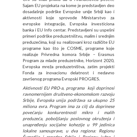
Sajam EU projekata na kome je predstavljen deo
dosadašnje podrške Evropske unije Srbiji kao i
aktivnosti koje sprovode Ministarstvo za
evropske integracije, Evropska investiciona
banka i EU Info centar. Predstavljeni su uspešni
primeri podrške preduzetništvu, malim i srednjim
preduzećima, koji su realizovani kroz različite EU
programe kao što je COSME, programe koje
realizuje Privredna komora Srbije – Erasmus
Program za mlade preduzetnike, Horizont 2020,
Evropska mreža preduzetništva, zatim projekti
Fonda za inovacionu delatnost i nedavno
završenog programa Evropski PROGRES.
Aktivnosti EU PRO-a, programa koji doprinosi
ravnomernijem društveno-ekonomskom razvoju
Srbije, Evropska unija podržava sa ukupno 25
miliona evra. Program ima za cilj da doprinese
povećanju konkurentnosti mikro i malih
preduzeća, poboljšanju poslovnog okruženja i
unapređenju socijalne kohezije u 99 jedinica
lokalne samouprave, u dva regiona: Regionu
Šumadije i zapadne Srbije i Regionu južne i