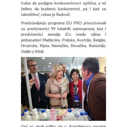
treba da podigne konkurentnost opština, a mi
želimo da budemo konkurentni, pa i kad se
takmičimo“, rekao je Radović.
Predstavljanju programa EU PRO prisustvovali
su predstavnici 99 lokalnih samouprava, kao i
predstavnici zemalja EU, među njima i
ambasadori Mađarske, Poljske, Austrije, Belgije,
Hrvatske, Kipra, Nemačke, Slovačke, Rumunije,
Italije u Srbiji.
Oni su imali priliku da u Aranđelovcu posete