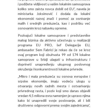
i podižete vidljivost u vašim lokalnim samouprava
koliko smo zaista novca dobili od EU“, navela je
ministarka Joksimović i dodala da lokalni
ekonomski razvoj znači i pomoć za osnivanje
malih i srednjih preduzeća, kao i podršku već
osnovanim kroz nabavku opreme.
Pozivajući lokalne samouprave i predstavnike
malog biznisa da aktivno učestvuju u realizaciji
programa EU PRO, šef Delegacije EU,
ambasador Sem Fabrici je rekao da će se kroz
ovaj program koji obuhvata 99 od 174 lokalne
samoprave u Srbiji ulagati u infrastrukturu i
doprineti unapređenju ukupnog poslovnog
okruženja i konkurentnosti lokalne privrede.
„Mikro i mala preduzeća su osnova evropske i
srpske ekonomije, imaju vodeću ulogu u
otvaranju novih radnih mesta i ostvarivanju
privrednog rasta, i poziv koji smo danas objavili
vredan 4,5 miliona evra namenjen je upravo njima
kako bi unapredili svoje poslovanje, ali i bili
društveno odgovorni prema svojim zajednicama“,