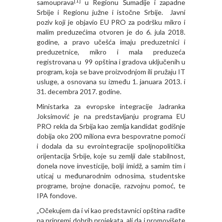
[1]
samouprava
u Regionu Šumadije i zapadne
Srbije i Regionu južne i istočne Srbije. Javni
poziv koji je objavio EU PRO za podršku mikro i
malim preduzećima otvoren je do 6. jula 2018.
godine, a pravo učešća imaju preduzetnici i
preduzetnice, mikro i mala preduzeća
registrovana u 99 opština i gradova uključenih u
program, koja se bave proizvodnjom ili pružaju IT
usluge, a osnovana su između 1. januara 2013. i
31. decembra 2017. godine.
Ministarka za evropske integracije Jadranka
Joksimović je na predstavljanju programa EU
PRO rekla da Srbija kao zemlja kandidat godišnje
dobija oko 200 miliona evra bespovratne pomoći
i dodala da su evrointegracije spoljnopolitička
orijentacija Srbije, koje su zemlji dale stabilnost,
donela nove investicije, bolji imidž, a samim tim i
uticaj u međunarodnim odnosima, studentske
programe, brojne donacije, razvojnu pomoć, te
IPA fondove.
„Očekujem da i vi kao predstavnici opština radite
na pripremi dobrih projekata, ali da i promovišete