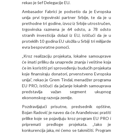
rekao je šef Delegacije EU.
Ambasador Fabrici je podsetio da je Evropska
unija prvi trgovinski partner Srbije, te da je u
prethodne tri godine, izvoz iz Srbije utrostručen,
trgovinska razmena je 64 odsto, a 78 odsto
stranih investicija dolazi iz EU, ističući da je u
proteklih 10 godina EU uložila u Srbiji tri milijarde
evra bespovratne pomoći.
„Kroz realizaciju projekata, lokalne samouprave
će imati priliku da unaprede znanja i veštine koja
će im koristiti pri sprovođenju budućih projekata
koje finansiraju donatori, prvenstveno Evropska
unija“, rekao je Grem Tindal, menadžer programa
EU PRO, ističući da jačanje lokalnih samouprava
predstavlja važan segment ukupnog
ekonomskog razvoja zemlje.
Pozdravljajući prisutne, predsednik opštine,
Bojan Radović je naveo da će Aranđelovac pratiti
prilike koje se pojavljuju kroz program EU PRO i
pripremati predloge projekata. „Iako je
konkurencija jaka, mi ćemo se takmičiti. Program