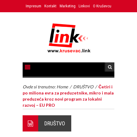
Impresum
Kontakt
Marketing
Linkovi
O Kruševcu
Ovde si trenutno:
Home
/
DRUŠTVO
/
Četiri i
po miliona evra za preduzetnike, mikro i mala
preduzeća kroz novi program za lokalni
razvoj – EU PRO
DRUŠTVO