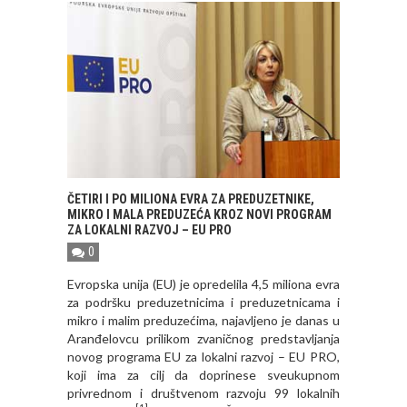
ČETIRI I PO MILIONA EVRA ZA PREDUZETNIKE,
MIKRO I MALA PREDUZEĆA KROZ NOVI PROGRAM
ZA LOKALNI RAZVOJ – EU PRO
0
Evropska unija (EU) je opredelila 4,5 miliona evra
za podršku preduzetnicima i preduzetnicama i
mikro i malim preduzećima, najavljeno je danas u
Aranđelovcu prilikom zvaničnog predstavljanja
novog programa EU za lokalni razvoj – EU PRO,
koji ima za cilj da doprinese sveukupnom
privrednom i društvenom razvoju 99 lokalnih