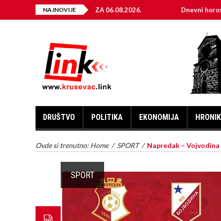
EKTRIČNE ENERGIJE ZA 06.08.2026.
NAJNOVIJE
Dnevni horoskop za 6.
DRUŠTVO
POLITIKA
EKONOMIJA
HRONI
Ovde si trenutno:
Home
/
SPORT
/
Napredak – Vojvodina 1
SPORT