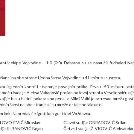
protiv ekipe Vojvodine – 1:0 (0:0). Dobrano su se namučili fudbaleri Na
olušansi na obe strane i jedna šansa Vojvodine u 41. minutu susreta.
a izglednih kontri i stvaranje povoljnih prilika. Prvo u 50. minutu, zat
a meču kada je Aleksa Vukanović prošao po levoj strani a Veselinoviću nije
ji je bio u blizini pokazao na penal, a Miloš Vulić je zatresao mrežu gost
lednih šansi na obe strane ali su mreže ostale netaknute.
m kolu Napredak će igrati kao gost kod Voždovca.
ILOVOJEVIĆ Miroslav
Glavni sudija: OBRADOVIĆ Srđan
dija II: BANOVIĆ Bojan
Četvrti sudija: ŽIVKOVIĆ Aleksandar