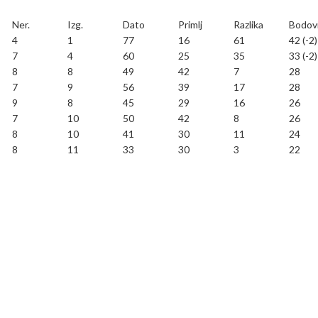
Ner.
Izg.
Dato
Primlj
Razlika
Bodov
4
1
77
16
61
42 (-2)
7
4
60
25
35
33 (-2)
8
8
49
42
7
28
7
9
56
39
17
28
9
8
45
29
16
26
7
10
50
42
8
26
8
10
41
30
11
24
8
11
33
30
3
22