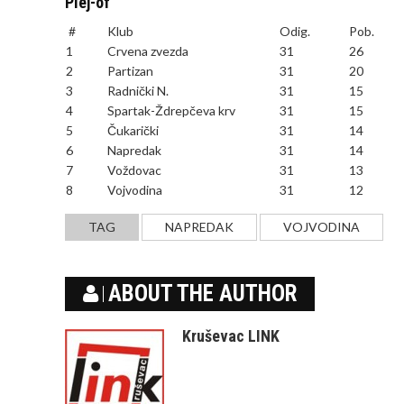
Plej-of
#
Klub
Odig.
Pob.
1
Crvena zvezda
31
26
2
Partizan
31
20
3
Radnički N.
31
15
4
Spartak-Ždrepčeva krv
31
15
5
Čukarički
31
14
6
Napredak
31
14
7
Voždovac
31
13
8
Vojvodina
31
12
TAG
NAPREDAK
VOJVODINA
ABOUT THE AUTHOR
Kruševac LINK