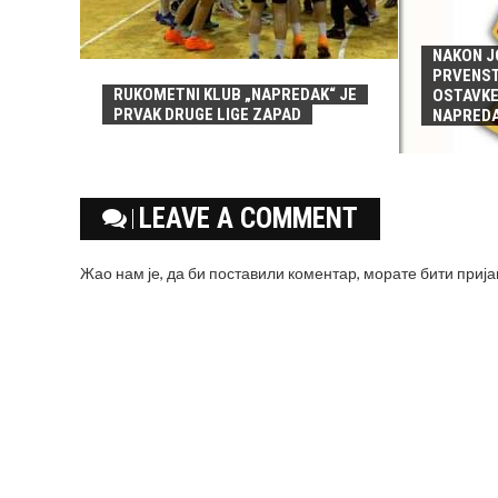
NAKON J
PRVENS
RUKOMETNI KLUB „NAPREDAK“ JE
OSTAVKE
PRVAK DRUGE LIGE ZAPAD
NAPRED
LEAVE A COMMENT
Жао нам је, да би поставили коментар, морате
бити приј