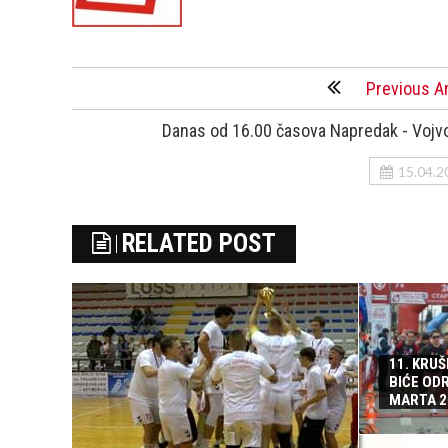
Previous Ar
Danas od 16.00 časova Napredak - Vojv
15.04.2
RELATED POST
11. KRU
BIĆE ODR
MARTA 2