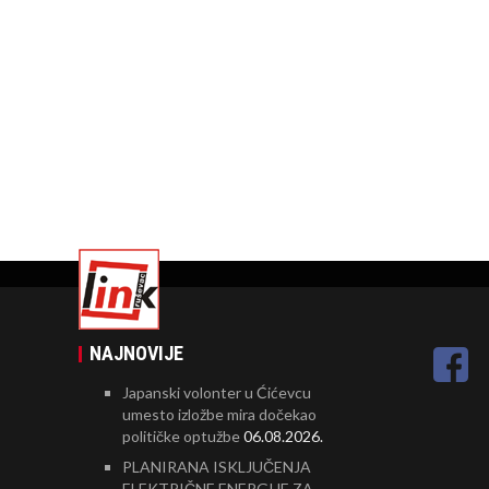
NAJNOVIJE
Japanski volonter u Ćićevcu
umesto izložbe mira dočekao
političke optužbe
06.08.2026.
PLANIRANA ISKLJUČENJA
ELEKTRIČNE ENERGIJE ZA