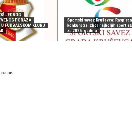
OŠ JEDNOG
TVENOG PORAZA
Sportski savez Kruševca: Raspisan
 U FUDBALSKOM KLUBU
konkurs za izbor najboljih sportist
AK
za 2025. godinu
ављени
.