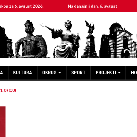
 avgust 2026.
Na današnji dan, 6. avgust
Sveta 
KA
KULTURA
OKRUG
SPORT
PROJEKTI
HO
:0 (0:0)