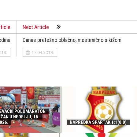
ticle
Next Article
odina
Danas pretežno oblačno, mestimično s kišom
018.
17.04.2018.
ŠEVAČKI POLUMARATON
ŽAN U NEDELJU, 15.
026.
NAPREDKA SPARTAK 1:1(0:0)