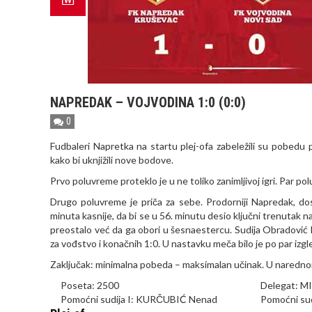
NAPREDAK – VOJVODINA 1:0 (0:0)
0
Fudbaleri Napretka na startu plej-ofa zabeležili su pobedu 
kako bi uknjižili nove bodove.
Prvo poluvreme proteklo je u ne toliko zanimljivoj igri. Par p
Drugo poluvreme je priča za sebe. Prodorniji Napredak, dost
minuta kasnije, da bi se u 56. minutu desio ključni trenutak n
preostalo već da ga obori u šesnaestercu. Sudija Obradović ko
za vođstvo i konačnih 1:0. U nastavku meča bilo je po par izg
Zaključak: minimalna pobeda – maksimalan učinak. U naredno
Poseta: 2500
Delegat: M
Pomoćni sudija I: KURČUBIĆ Nenad
Pomoćni su