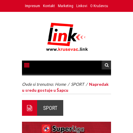
Impresum
Kontakt
Marketing
Linkovi
O Kruševcu
Ovde si trenutno:
Home
/
SPORT
/
Napredak
u sredu gostuje u Šapcu
SPORT