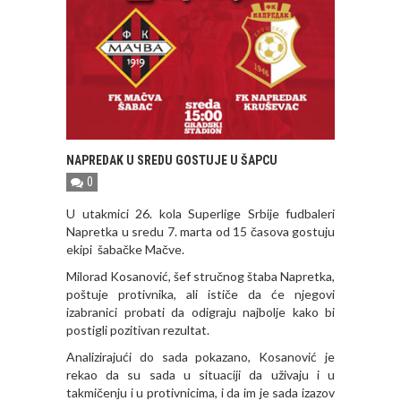
NAPREDAK U SREDU GOSTUJE U ŠAPCU
0
U utakmici 26. kola Superlige Srbije fudbaleri
Napretka u sredu 7. marta od 15 časova gostuju
ekipi šabačke Mačve.
Milorad Kosanović, šef stručnog štaba Napretka,
poštuje protivnika, ali ističe da će njegovi
izabranici probati da odigraju najbolje kako bi
postigli pozitivan rezultat.
Analizirajući do sada pokazano, Kosanović je
rekao da su sada u situaciji da uživaju i u
takmičenju i u protivnicima, i da im je sada izazov