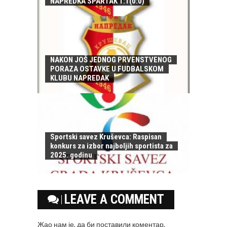
NAPREDKA SPARTAK 1:1(0:0)
NAKON JOŠ JEDNOG PRVENSTVENOG
PORAZA OSTAVKE U FUDBALSKOM
KLUBU NAPREDAK
Sportski savez Kruševca: Raspisan
konkurs za izbor najboljih sportista za
2025. godinu
LEAVE A COMMENT
Жао нам је, да би поставили коментар,