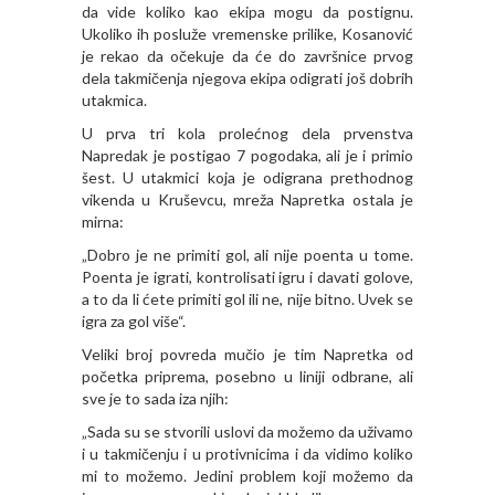
da vide koliko kao ekipa mogu da postignu.
Ukoliko ih posluže vremenske prilike, Kosanović
je rekao da očekuje da će do završnice prvog
dela takmičenja njegova ekipa odigrati još dobrih
utakmica.
U prva tri kola prolećnog dela prvenstva
Napredak je postigao 7 pogodaka, ali je i primio
šest. U utakmici koja je odigrana prethodnog
vikenda u Kruševcu, mreža Napretka ostala je
mirna:
„Dobro je ne primiti gol, ali nije poenta u tome.
Poenta je igrati, kontrolisati igru i davati golove,
a to da li ćete primiti gol ili ne, nije bitno. Uvek se
igra za gol više“.
Veliki broj povreda mučio je tim Napretka od
početka priprema, posebno u liniji odbrane, ali
sve je to sada iza njih:
„Sada su se stvorili uslovi da možemo da uživamo
i u takmičenju i u protivnicima i da vidimo koliko
mi to možemo. Jedini problem koji možemo da