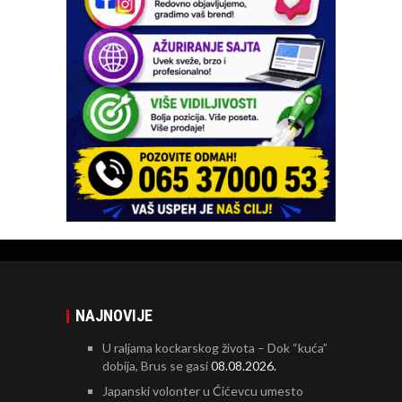
NAJNOVIJE
U raljama kockarskog života – Dok “kuća”
dobija, Brus se gasi
08.08.2026.
Japanski volonter u Ćićevcu umesto