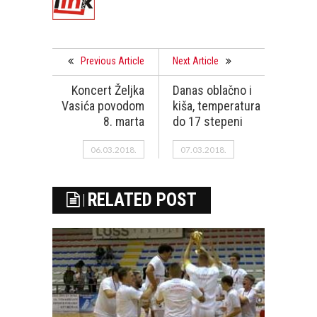
Previous Article
Next Article
Koncert Željka
Danas oblačno i
Vasića povodom
kiša, temperatura
8. marta
do 17 stepeni
06.03.2018.
07.03.2018.
RELATED POST