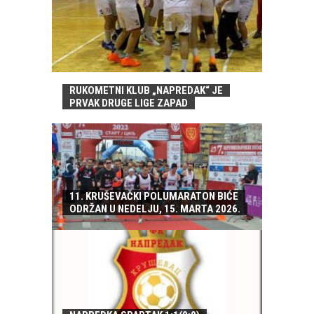
RUKOMETNI KLUB „NAPREDAK“ JE
PRVAK DRUGE LIGE ZAPAD
11. KRUŠEVAČKI POLUMARATON BIĆE
ODRŽAN U NEDELJU, 15. MARTA 2026.