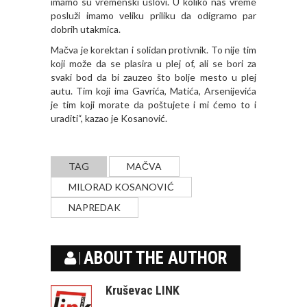
imamo su vremenski uslovi. U koliko nas vreme
posluži imamo veliku priliku da odigramo par
dobrih utakmica.
Mačva je korektan i solidan protivnik. To nije tim
koji može da se plasira u plej of, ali se bori za
svaki bod da bi zauzeo što bolje mesto u plej
autu. Tim koji ima Gavrića, Matića, Arsenijevića
je tim koji morate da poštujete i mi ćemo to i
uraditi“, kazao je Kosanović.
TAG
MAČVA
MILORAD KOSANOVIĆ
NAPREDAK
ABOUT THE AUTHOR
Kruševac LINK