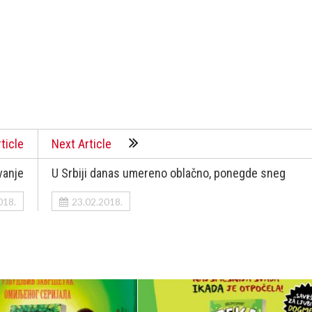
ticle
Next Article
vanje
U Srbiji danas umereno oblačno, ponegde sneg
018.
23.02.2018.