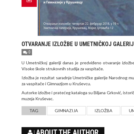
OTVARANJE IZLOŽBE U UMETNIČKOJ GALERIJ
0
U Umetničkoj galeriji danas je predviđeno otvaranje izložbe
Visoke škole strukovnih studija za vaspitače.
Izložba je rezultat saradnje Umetničke galerije Narodnog 
za vaspitače i Gimnazijom u Kruševcu.
Autorke izložbe i pratećeg kataloga su Biljana Grković, istor
muzeja Kruševac.
TAG
GIMNAZIJA
IZLOŽBA
U
ABOUT THE AUTHOR