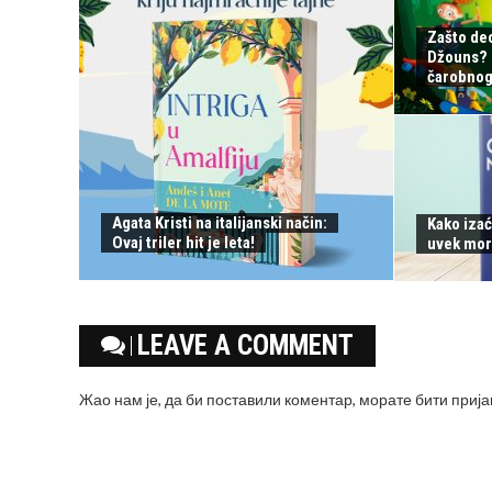
Zašto de
Džouns? S
čarobnog 
Agata Kristi na italijanski način:
Kako izać
Ovaj triler hit je leta!
uvek mor
LEAVE A COMMENT
Жао нам је, да би поставили коментар, морате
бити приј