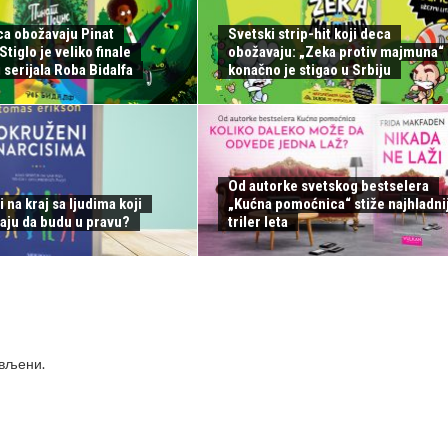
ca obožavaju Pinat
Svetski strip-hit koji deca
tiglo je veliko finale
obožavaju: „Zeka protiv majmuna“
serijala Roba Bidalfa
konačno je stigao u Srbiju
Od autorke svetskog bestselera
i na kraj sa ljudima koji
„Kućna pomoćnica“ stiže najhladnij
aju da budu u pravu?
triler leta
ављени
.