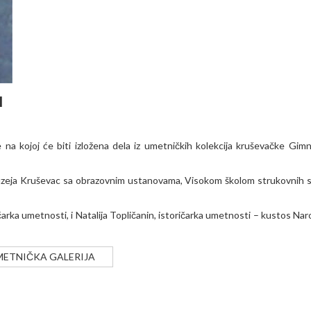
I
 na kojoj će biti izložena dela iz umetničkih kolekcija kruševačke Gimna
muzeja Kruševac sa obrazovnim ustanovama, Visokom školom strukovnih s
ičarka umetnosti, i Natalija Topličanin, istoričarka umetnosti – kustos Na
METNIČKA GALERIJA