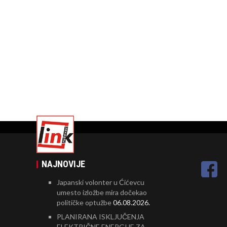
NAJNOVIJE
Japanski volonter u Ćićevcu
umesto izložbe mira dočekao
političke optužbe
06.08.2026.
PLANIRANA ISKLJUČENJA
ELEKTRIČNE ENERGIJE ZA