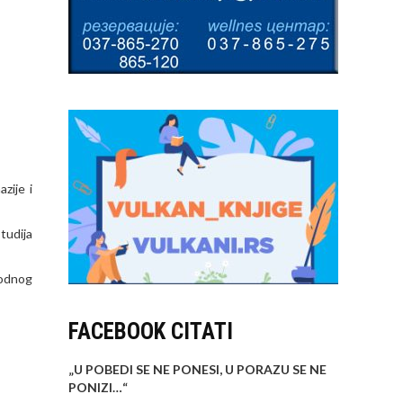
zije i
tudija
rodnog
FACEBOOK CITATI
„U POBEDI SE NE PONESI, U PORAZU SE NE
PONIZI…
“