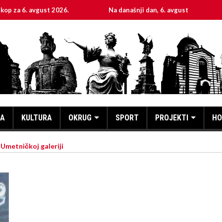
avgust 2026.
Na današnji dan, 6. avgust
Sveta m
KA
KULTURA
OKRUG
SPORT
PROJEKTI
HO
 Umetničkoj galeriji