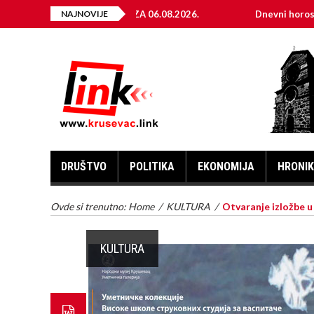
KTRIČNE ENERGIJE ZA 06.08.2026.
NAJNOVIJE
Dnevni horoskop za 6. 
DRUŠTVO
POLITIKA
EKONOMIJA
HRONI
Ovde si trenutno:
Home
/
KULTURA
/
Otvaranje izložbe u
KULTURA