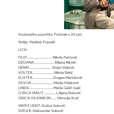
Kruševačko pozorište. Početak u 20 sati.
Režija: Vladimir Popadić
LICA:
FILIP………………………… Nikola Pantović
DŽOANA…………………… Biljana Nikolić
HENRI……………………… Bojan Veljović
VOLTER……………………. Nikola Rakić
ELISTER…………………… Dragan Marinković
SILVIJA…………………….. Marija Vidaković
LINDA………………………. Marija Gašić Gajić
G-ĐICA SMAJT………….. LJiljana Đoković
GĐICA VILKINSON……. Viktorija Arsić
INSPICIJENT: Dušica Vuković
SUFLER: Aleksandar Vuković