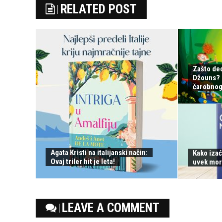
RELATED POST
Zašto de
Džouns? S
čarobnog 
Agata Kristi na italijanski način:
Kako izać
Ovaj triler hit je leta!
uvek mor
LEAVE A COMMENT