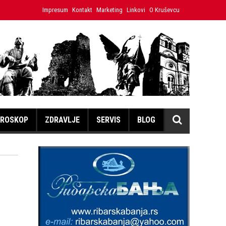
enica Hristina
Impresum
Kontakt
Japanski volonter u Ćićevcu umesto izložbe
Marketing
Linkovi
O Kruševcu
ROSKOP
ZDRAVLJE
SERVIS
BLOG