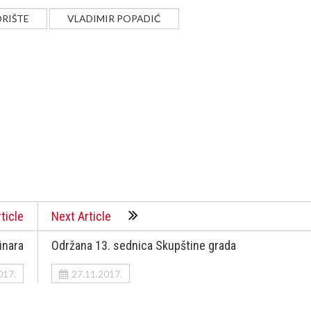
RIŠTE
VLADIMIR POPADIĆ
ticle
Next Article
inara
Održana 13. sednica Skupštine grada
017.
27.11.2017.