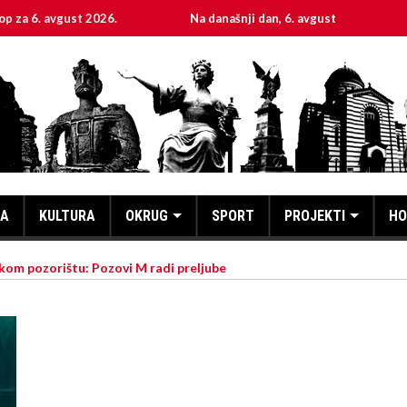
gust 2026.
Na današnji dan, 6. avgust
Sveta muč
KA
KULTURA
OKRUG
SPORT
PROJEKTI
HO
kom pozorištu: Pozovi M radi preljube