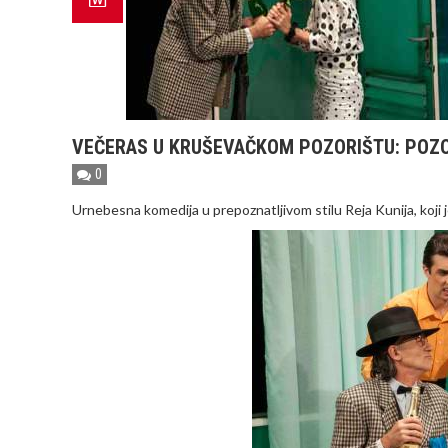
VEČERAS U KRUŠEVAČKOM POZORIŠTU: POZO
0
Urnebesna komedija u prepoznatljivom stilu Reja Kunija, koji je