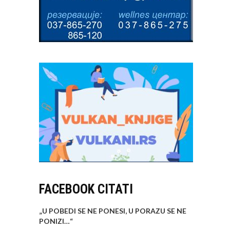
FACEBOOK CITATI
„U POBEDI SE NE PONESI, U PORAZU SE NE
PONIZI…
“