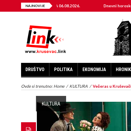
RIČNE ENERGIJE ZA 06.08.2026.
NAJNOVIJE
Dnevni horoskop za 6. av
DRUŠTVO
POLITIKA
EKONOMIJA
HRONI
Ovde si trenutno:
Home
/
KULTURA
/
Večeras u Kruševač
KULTURA