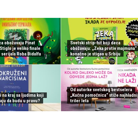
ca obožavaju Pinat
Svetski strip-hit koji deca
tiglo je veliko finale
obožavaju: „Zeka protiv majmuna“
serijala Roba Bidalfa
konačno je stigao u Srbiju
Od autorke svetskog bestselera
i na kraj sa ljudima koji
„Kućna pomoćnica“ stiže najhladnij
aju da budu u pravu?
triler leta