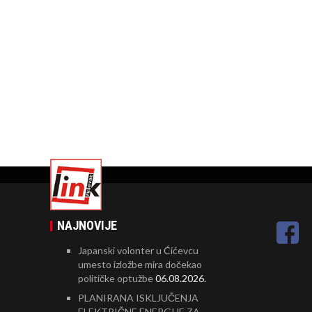
NAJNOVIJE
Japanski volonter u Ćićevcu
umesto izložbe mira dočekao
političke optužbe
06.08.2026.
PLANIRANA ISKLJUČENJA
ELEKTRIČNE ENERGIJE ZA