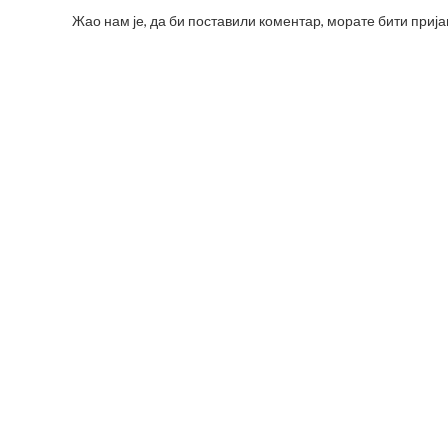
Жао нам је, да би поставили коментар, морате
бити приј