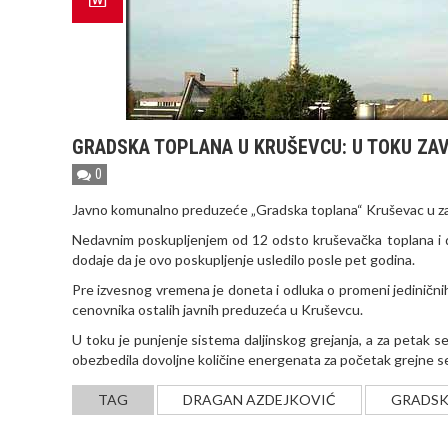
GRADSKA TOPLANA U KRUŠEVCU: U TOKU ZA
0
Javno komunalno preduzeće „Gradska toplana“ Kruševac u zav
Nedavnim poskupljenjem od 12 odsto kruševačka toplana i dalje
dodaje da je ovo poskupljenje usledilo posle pet godina.
Pre izvesnog vremena je doneta i odluka o promeni jedinični
cenovnika ostalih javnih preduzeća u Kruševcu.
U toku je punjenje sistema daljinskog grejanja, a za petak se
obezbedila dovoljne količine energenata za početak grejne s
TAG
DRAGAN AZDEJKOVIĆ
GRADSK