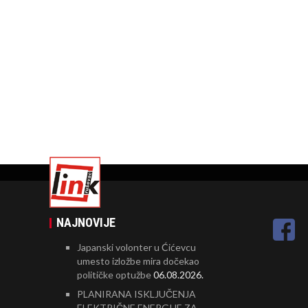
NAJNOVIJE
Japanski volonter u Ćićevcu
umesto izložbe mira dočekao
političke optužbe
06.08.2026.
PLANIRANA ISKLJUČENJA
ELEKTRIČNE ENERGIJE ZA