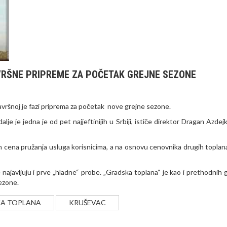
VRŠNE PRIPREME ZA POČETAK GREJNE SEZONE
ršnoj je fazi priprema za početak nove grejne sezone.
 je jedna je od pet najjeftinijih u Srbiji, ističe direktor Dragan Azdejko
h cena pružanja usluga korisnicima, a na osnovu cenovnika drugih toplana
 najavljuju i prve „hladne“ probe. „Gradska toplana“ je kao i prethodnih 
ezone.
A TOPLANA
KRUŠEVAC