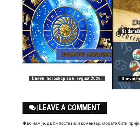
Na današn
Dnevni horoskop za 6. avgust 2026.
Dnevni h
LEAVE A COMMENT
Жао нам је, да би поставили коментар, морате
бити приј