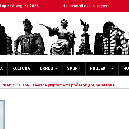
avgust 2026.
Na današnji dan, 6. avgust
Sveta m
KA
KULTURA
OKRUG
SPORT
PROJEKTI
HO
Kruševcu: U toku završne pripreme za početak grejne sezone