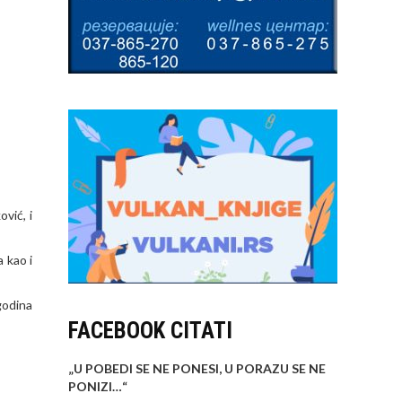
vić, i
 kao i
godina
FACEBOOK CITATI
„U POBEDI SE NE PONESI, U PORAZU SE NE
PONIZI…
“