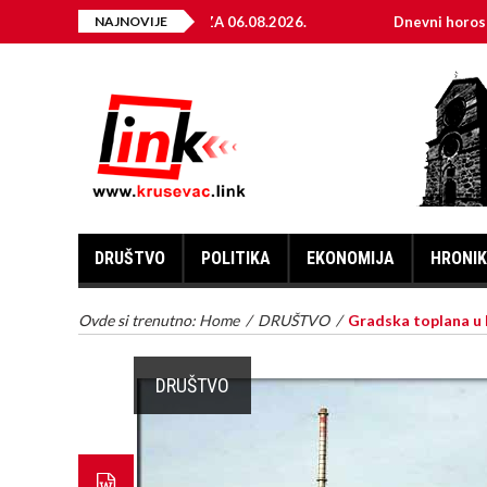
KTRIČNE ENERGIJE ZA 06.08.2026.
NAJNOVIJE
Dnevni horoskop za 6. 
DRUŠTVO
POLITIKA
EKONOMIJA
HRONI
Ovde si trenutno:
Home
/
DRUŠTVO
/
Gradska toplana u 
DRUŠTVO