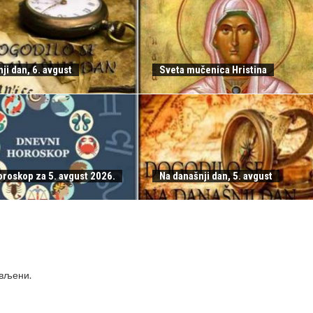
ji dan, 6. avgust
Sveta mučenica Hristina
oroskop za 5. avgust 2026.
Na današnji dan, 5. avgust
ављени
.