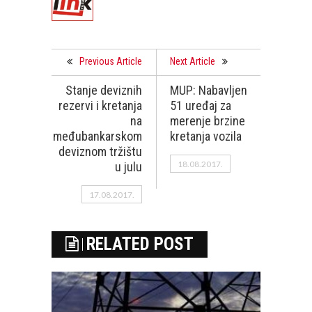
Previous Article
Next Article
Stanje deviznih
MUP: Nabavljen
rezervi i kretanja
51 uređaj za
na
merenje brzine
međubankarskom
kretanja vozila
deviznom tržištu
18.08.2017.
u julu
17.08.2017.
RELATED POST