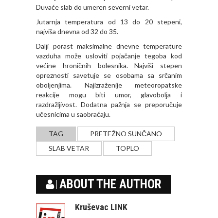
Duvaće slab do umeren severni vetar.
Jutarnja temperatura od 13 do 20 stepeni,
najviša dnevna od 32 do 35.
Dalјi porast maksimalne dnevne temperature
vazduha može usloviti pojačanje tegoba kod
većine hroničnih bolesnika. Najviši stepen
opreznosti savetuje se osobama sa srčanim
obolјenjima. Najizraženije meteoropatske
reakcije mogu biti umor, glavobolјa i
razdražlјivost. Dodatna pažnja se preporučuje
učesnicima u saobraćaju.
TAG
PRETEŽNO SUNČANO
SLAB VETAR
TOPLO
ABOUT THE AUTHOR
Kruševac LINK