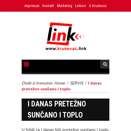
Impresum
Kontakt
Marketing
Linkovi
O Kruševcu
Ovde si trenutno:
Home
/
SERVIS
/
I danas
pretežno sunčano i toplo
I DANAS PRETEŽNO
SUNČANO I TOPLO
U Srbiji će i danas biti pretežno sunčano i toplo.