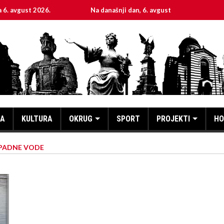
026.
Na današnji dan, 6. avgust
Sveta mučenica 
KA
KULTURA
OKRUG
SPORT
PROJEKTI
HO
PADNE VODE