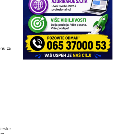
enu za
ferske