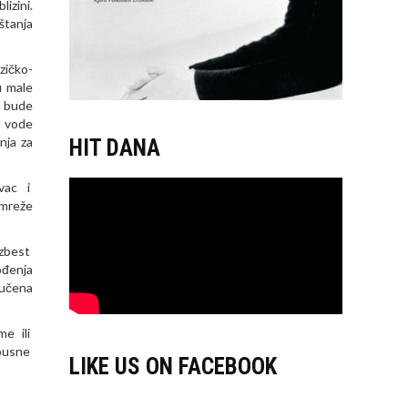
izini.
štanja
zičko-
u male
a bude
a vode
nja za
HIT DANA
vac i
 mreže
azbest
ođenja
jučena
me ili
opusne
LIKE US ON FACEBOOK