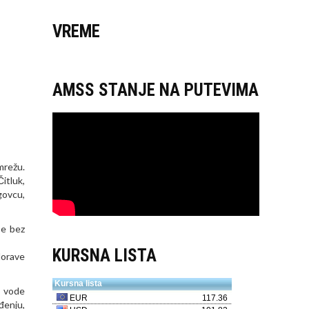
VREME
AMSS STANJE NA PUTEVIMA
mrežu.
itluk,
govcu,
se bez
KURSNA LISTA
Morave
e vode
đenju,