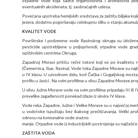
otpadne vode koja sadrži organoolovna i aromatična jedi
eventualnih akcidenata, tj. saobraćajnih udesa.
Povećana upotreba hemijskih sredstava za zaštitu biljaka kojim
jezera, dodatno pogoršavaju celokupnu sliku o stanju akumula
КVALITET VODE
Površinske i podzemne vode Rasinskog okruga su izložene 
pesticide upotrebljene u poljoprivredi, otpadne vode grad
opštinskim centrima Okruga.
Zapadnoj Moravi pritiču rečni tokovi koji se po kvalitetu nal
(Čemernica, Ibar, Rasina). Vode toka Zapadne Morave su najloši
u IV klasu. U uzvodnom delu, kod Čačka i Gugaljskog mosta, nj
profilu u Jasici . Na svim profilima u slivu Zapadne Morave propi
U slivu Južne Morave vode na svim profilima pripadaju III ili 
prevelike zagađenosti ponekad izlaze iz okvira IV klase.
Vode reka Zapadne, Južne i Velike Morave su u najvećoj meri
u vodotoke ispuštaju bez ikakvog prečišćavanja. Veliki prob
odnosu na komunalne vode znatno
manje. Otpadne vode iz industrijskih postrojenja su najčešć
ZAŠTITA VODA