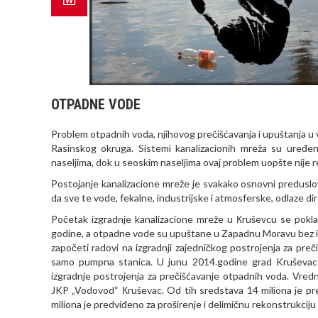
OTPADNE VODE
Problem otpadnih voda, njihovog prečišćavanja i upuštanja u v
Rasinskog okruga. Sistemi kanalizacionih mreža su uređen
naseljima, dok u seoskim naseljima ovaj problem uopšte nije r
Postojanje kanalizacione mreže je svakako osnovni preduslov
da sve te vode, fekalne, industrijske i atmosferske, odlaze
Početak izgradnje kanalizacione mreže u Кruševcu se pokl
godine, a otpadne vode su upuštane u Zapadnu Moravu bez i
započeti radovi na izgradnji zajedničkog postrojenja za preč
samo pumpna stanica. U junu 2014.godine grad Kruševac
izgradnje postrojenja za prečišćavanje otpadnih voda. Vre
JKP „Vodovod“ Кruševac. Od tih sredstava 14 miliona je pre
miliona je predviđeno za proširenje i delimičnu rekonstrukciju