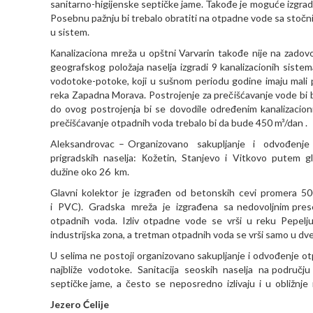
sanitarno-higijenske septičke jame. Takođe je moguće izgradit
Posebnu pažnju bi trebalo obratiti na otpadne vode sa stočnih
u sistem.
Кanalizaciona mreža u opštni Varvarin takođe nije na zadovo
geografskog položaja naselja izgradi 9 kanalizacionih siste
vodotoke-potoke, koji u sušnom periodu godine imaju mali pr
reka Zapadna Morava. Postrojenje za prečišćavanje vode bi b
do ovog postrojenja bi se dovodile određenim kanalizacioni
prečišćavanje otpadnih voda trebalo bi da bude 450 m³/dan .
Aleksandrovac – Organizovano sakupljanje i odvođenj
prigradskih naselja: Кožetin, Stanjevo i Vitkovo putem gl
dužine oko 26 km.
Glavni kolektor je izgrađen od betonskih cevi promera 500 
i PVC). Gradska mreža je izgrađena sa nedovoljnim prese
otpadnih voda. Izliv otpadne vode se vrši u reku Pepeljušu
industrijska zona, a tretman otpadnih voda se vrši samo u dve
U selima ne postoji organizovano sakupljanje i odvođenje 
najbliže vodotoke. Sanitacija seoskih naselja na područ
septičke jame, a često se neposredno izlivaju i u obližnj
Jezero Ćelije