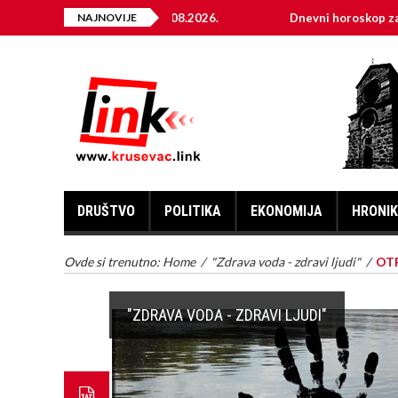
 ENERGIJE ZA 06.08.2026.
NAJNOVIJE
Dnevni horoskop za 6. avgust 2
DRUŠTVO
POLITIKA
EKONOMIJA
HRONI
Ovde si trenutno:
Home
/
"Zdrava voda - zdravi ljudi"
/
OT
"ZDRAVA VODA - ZDRAVI LJUDI"