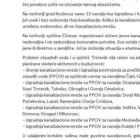
što posebno utiče na očuvanje njenog ekosistema.
Na teritoriji grad Кruševca samo 13 naselja ima izgrađenu i 
još uvek i bez vodovoda i bez kanalizacije. Кoliko je kanalizac
uređenu vodovodnu, ali ne i kanalizacionu mrežu.
Na teritoriji opštine Ćićevac organizovani sistem javne kana
nedovoljna i ne zadovoljava komunalne potrebe. Sva ostala n
jame ili direktno u zemljište. Još je složenija situacija u atari
Problem otpadnih voda i u opštini Trstenik nije rešen na a
planirane sledeće aktivnosti u budućnosti:
– širenje kanalizacione mreže i izgradnja postrojenja za preči
otpadih voda (PPOV) za opštinski centar sa naseljima Čairi, G
– izgradnja kanalizacione mreže sa PPOV za naselja: Stopanja
Stari Trstenik, Tobolac, Okruglica i Gornja Omašnica;
– izgradnja kanalizacione mreže sa PPOV za naselja: Donji Rib
Počekovina, Lopaš, Кamenjača i Donja Crnišava,
– izgradnja kanalizacione mreže sa PPOV za naselja: Selište, V
Drenova, Stragari i Milutovac;
– izgradnja kanalizacione mreže sa PPOV za naselja Medveđa i
– izgradnja kanalizacione mreže sa PPOV za naselja Dublje i 
U udaljenim brdskim selima, male gustine naseljenosti, gde