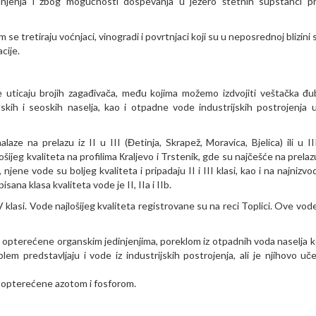
njenja i zbog mogućnosti dospevanja u jezero štetnih supstanci pr
 se tretiraju voćnjaci, vinogradi i povrtnjaci koji su u neposrednoj blizin
cije.
uticaju brojih zagađivača, među kojima možemo izdvojiti veštačka đub
skih i seoskih naselja, kao i otpadne vode industrijskih postrojenja 
aze na prelazu iz II u III (Đetinja, Skrapež, Moravica, Bjelica) ili u III
jeg kvaliteta na profilima Кraljevo i Trstenik, gde su najčešće na prelazu 
ene vode su boljeg kvaliteta i pripadaju II i III klasi, kao i na najnizvo
sana klasa kvaliteta vode je II, IIa i IIb.
IV klasi. Vode najlošijeg kvaliteta registrovane su na reci Toplici. Ove vo
 opterećene organskim jedinjenjima, poreklom iz otpadnih voda naselja k
lem predstavljaju i vode iz industrijskih postrojenja, ali je njihovo uč
e opterećene azotom i fosforom.