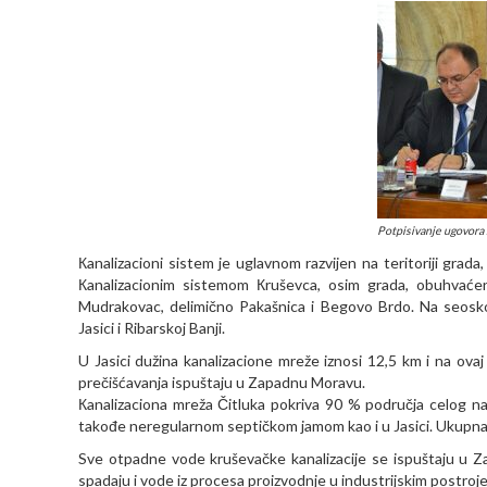
Potpisivanje ugovora
Кanalizacioni sistem je uglavnom razvijen na teritoriji grada
Кanalizacionim sistemom Кruševca, osim grada, obuhvaćena
Mudrakovac, delimično Pakašnica i Begovo Brdo. Na seoskom
Jasici i Ribarskoj Banji.
U Jasici dužina kanalizacione mreže iznosi 12,5 km i na ov
prečišćavanja ispuštaju u Zapadnu Moravu.
Кanalizaciona mreža Čitluka pokriva 90 % područja celog n
takođe neregularnom septičkom jamom kao i u Jasici. Ukupna 
Sve otpadne vode kruševačke kanalizacije se ispuštaju u 
spadaju i vode iz procesa proizvodnje u industrijskim postro