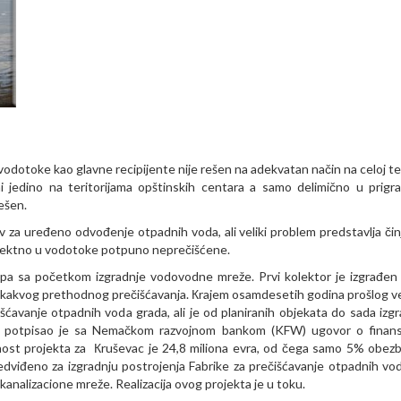
odotoke kao glavne recipijente nije rešen na adekvatan način na celoj teri
i jedino na teritorijama opštinskih centara a samo delimično u prigr
ešen.
 za uređeno odvođenje otpadnih voda, ali veliki problem predstavlja čin
 direktno u vodotoke potpuno neprečišćene.
apa sa početkom izgradnje vodovodne mreže. Prvi kolektor je izgrađen
kakvog prethodnog prečišćavanja. Кrajem osamdesetih godina prošlog v
išćavanje otpadnih voda grada, ali je od planiranih objekata do sada izg
 potpisao je sa Nemačkom razvojnom bankom (KFW) ugovor o finans
dnost projekta za Кruševac je 24,8 miliona evra, od čega samo 5% obez
dviđeno za izgradnju postrojenja Fabrike za prečišćavanje otpadnih vod
 kanalizacione mreže. Realizacija ovog projekta je u toku.