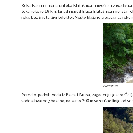
Reka Rasina i njena pritoka Blatašnica najveći su zagađivači 
toka reke je 18 km. Iznad i ispod Blaca Blatašnica nije ista r
reka, bez života, živi kolektor. Nešto blaža je situacija sa re
Blatašnica
Pored otpadnih voda iz Blaca i Brusa, zagađenju jezera Ćelije
vodozahvatnog basena, na samo 200 m vazdušne linije od vodoz