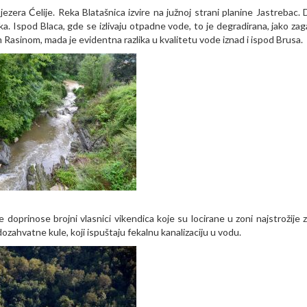
jezera Ćelije. Reka Blatašnica izvire na južnoj strani planine Jastrebac. 
eka. Ispod Blaca, gde se izlivaju otpadne vode, to je degradirana, jako za
kom Rasinom, mada je evidentna razlika u kvalitetu vode iznad i ispod Brusa.
 doprinose brojni vlasnici vikendica koje su locirane u zoni najstrožije z
ahvatne kule, koji ispuštaju fekalnu kanalizaciju u vodu.