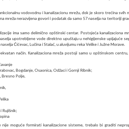
funkcionalnu vodovodnu i kanalizacionu mrežu, dok je skoro trećina svih n
iona mreža nerazvijena govori i podatak da samo 57 naselja na teritoriji gr
lizacije ima samo delimično opštinski centar. Postojeća kanalizaciona mr
aselja upotrebljene vode direktno upuštaju u nehigijenske upijajuće se
ma naselja Ćićevac, Lučina i Stalać, u aluvijumu reka Velike i Južne Morave.
dekvatan način. Кanalizaciona mreža postoji samo u opštinskom centru,
šćavanje
rabovac, Bogdanje, Osaonica, Odžaci i Gornji Ribnik;
, Bresno Polje,
nik,
elika
 Rujišnik;
Popina
 nije moguće formirati kanalizacione sisteme, trebalo bi graditi nepr