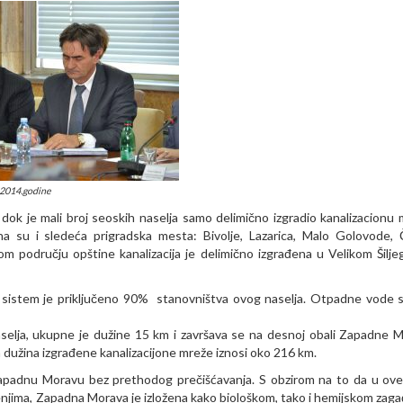
 2014.godine
, dok je mali broj seoskih naselja samo delimično izgradio kanalizacionu 
 su i sledeća prigradska mesta: Bivolje, Lazarica, Malo Golovode, Č
 području opštine kanalizacija je delimično izgrađena u Velikom Šilje
aj sistem je priključeno 90% stanovništva ovog naselja. Otpadne vode 
aselja, ukupne je dužine 15 km i završava se na desnoj obali Zapadne 
dužina izgrađene kanalizacijone mreže iznosi oko 216 km.
Zapadnu Moravu bez prethodog prečišćavanja. S obzirom na to da u ov
jenjima, Zapadna Morava je izložena kako biološkom, tako i hemijskom zaga