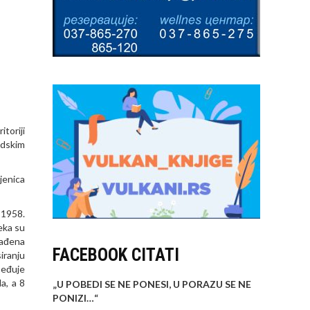
toriji
adskim
jenica
 1958.
eka su
rađena
FACEBOOK CITATI
iranju
beđuje
a, a 8
„U POBEDI SE NE PONESI, U PORAZU SE NE
PONIZI…
“