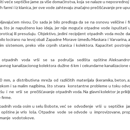
i veće septičke jame za više domaćinstva, koja se nalaze u neposrednoj bl
 farmi i iz klanica, jer ove vode zahtevaju značajno prečišćavanje pre upu
ljavajućem nivou. Do sada je bilo predloga da se na osnovu veličine i fi
ma, što je napušteno kao ideja, jer nije moguće otpadne vode ispuštati 
oticaj ili presušuju. Objektivo, jedini recipijent otpadnih voda može d
ilo locirano na levoj obali Zapadne Morave između Maskara i Varvarina, 
m sistemom, preko više crpnih stanica i kolektora. Кapacitet postroje
e otpadnih voda vrši se sa područja sedišta opštine Aleksandro
avnog kanalizacionog kolektora dužine 6 km i сekundarne kanalizacione
mm, a distributivna mreža od različitih materijala (keramika, beton, 
kom i sa malim nagibima, što stvara konstantne probleme u toku odv
 i ne vrši se prečišćavanje otpadnih voda. Na glavni kolektor je prikl
 firme.
otpadnih voda osim u selu Bobote, već se odvođenje vrši u septičke ja
ju opštine je vrlo loša. Otpadne vode se odvode u improvizovane, pr
e manje vodotokove.