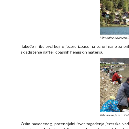
Vikendice na jezeru Ć
Takođe i ribolovci koji u jezero izbace na tone hrane za pri
skladištenje nafte i opasnih hemijskih materija.
Ribolov na jezeru Ćel
Osim navedenog, potencijalni izvor zagađenja jezerske vod