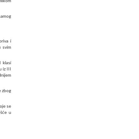
ilikom
i samog
riva i
u svim
 klasi
iz III
dnijem
de zbog
oje se
ešće u