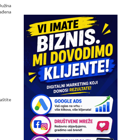
Dužina
gađena
aštite