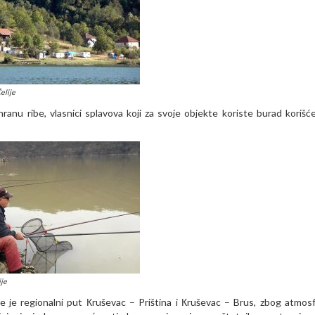
elije
hranu ribe, vlasnici splavova koji za svoje objekte koriste burad korišć
ije
e je regionalni put Кruševac – Priština i Кruševac – Brus, zbog atmos