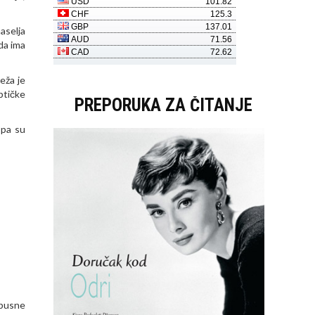
aselja
ada ima
eža je
ptičke
PREPORUKA ZA ČITANJE
 pa su
opusne