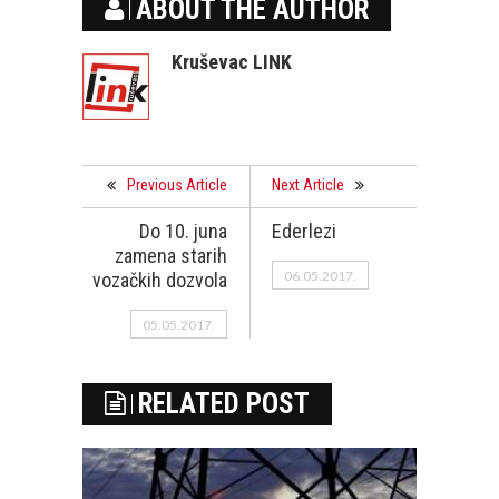
ABOUT THE AUTHOR
Kruševac LINK
Previous Article
Next Article
Do 10. juna
Ederlezi
zamena starih
06.05.2017.
vozačkih dozvola
05.05.2017.
RELATED POST