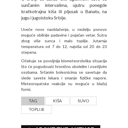
sunčanim intervalima, ujutru ponegde
kratkotrajna kiša ili pljusak u Banatu, na
jugu i jugoistoku Srbije.
Uveče novo naoblačenje, u nedelju ponovo
moguće obilnije padavine i pojačan vetar. Sutra
zbog više sunca i malo toplije. Jutarnja
temperatura od 7 do 12, najviša od 20 do 23
stepena.
Očekuje se povolјnija biometeorološka situacija
što će pogodovati hronično obolelim i osetlјivim
osobama. Srčanim bolesnicima se savetuje da
slede savete lekara i smanje fizičke napore.
Meteoropatske reakcije su moguće u blažoj
formi.
TAG
KIŠA
SUVO
TOPLIJE