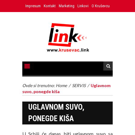
Impresum
Kontakt
Marketing
Linkovi
O Kruševcu
Ovde si trenutno:
Home
/
SERVIS
/
Uglavnom
suvo, ponegde kiša
UGLAVNOM SUVO,
PONEGDE KIŠA
U Srbiji će danas biti uglavnom suvo sa