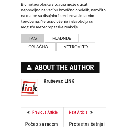
Biometeorološka situacija može uticati
nepovolјno na većinu hronično obolelih, naročito
na osobe sa disajnim i cerebrovaskularnim
tegobama. Neraspoloženje i glavobolјa su
moguće meteoropatske reakcije.
TAG
HLADNIJE
OBLAČNO
VETROVITO
ABOUT THE AUTHOR
Kruševac LINK
Previous Article
Next Article
Počeo sa radom
Protestna šetnja i