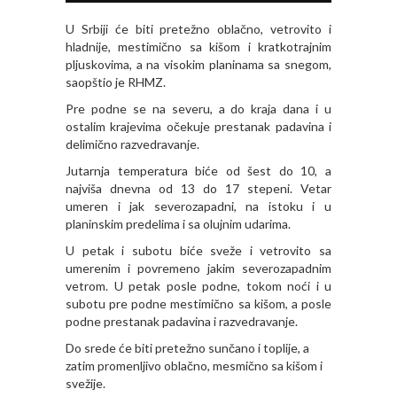
U Srbiji će biti pretežno oblačno, vetrovito i
hladnije, mestimično sa kišom i kratkotrajnim
pljuskovima, a na visokim planinama sa snegom,
saopštio je RHMZ.
Pre podne se na severu, a do kraja dana i u
ostalim krajevima očekuje prestanak padavina i
delimično razvedravanje.
Jutarnja temperatura biće od šest do 10, a
najviša dnevna od 13 do 17 stepeni. Vetar
umeren i jak severozapadni, na istoku i u
planinskim predelima i sa olujnim udarima.
U petak i subotu biće sveže i vetrovito sa
umerenim i povremeno jakim severozapadnim
vetrom. U petak posle podne, tokom noći i u
subotu pre podne mestimično sa kišom, a posle
podne prestanak padavina i razvedravanje.
Do srede će biti pretežno sunčano i toplije, a
zatim promenljivo oblačno, mesmično sa kišom i
svežije.