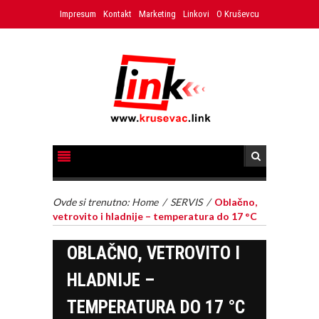
Impresum
Kontakt
Marketing
Linkovi
O Kruševcu
Ovde si trenutno:
Home
/
SERVIS
/
Oblačno,
vetrovito i hladnije – temperatura do 17 °C
OBLAČNO, VETROVITO I
HLADNIJE –
TEMPERATURA DO 17 °C