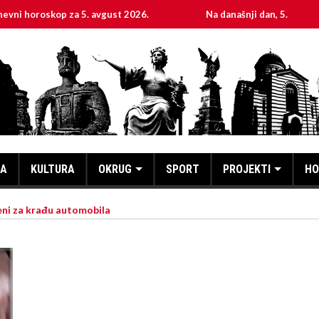
skop za 5. avgust 2026.
Na današnji dan, 5. avgust
KA
KULTURA
OKRUG
SPORT
PROJEKTI
HO
ni za krađu automobila