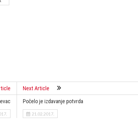
A
ticle
Next Article
ševac
Počelo je izdavanje potvrda
017.
21.02.2017.