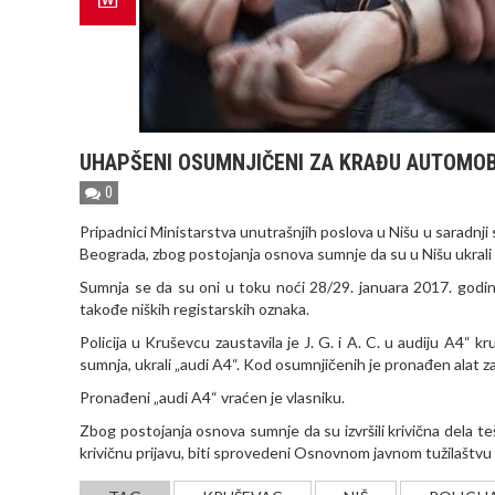
UHAPŠENI OSUMNJIČENI ZA KRAĐU AUTOMOB
0
Pripadnici Ministarstva unutrašnjih poslova u Nišu u saradnji s
Beograda, zbog postojanja osnova sumnje da su u Nišu ukrali 
Sumnja se da su oni u toku noći 28/29. januara 2017. godine
takođe niških registarskih oznaka.
Policija u Kruševcu zaustavila je J. G. i A. C. u audiju A4“
sumnja, ukrali „audi A4“. Kod osumnjičenih je pronađen alat za 
Pronađeni „audi A4“ vraćen je vlasniku.
Zbog postojanja osnova sumnje da su izvršili krivična dela te
krivičnu prijavu, biti sprovedeni Osnovnom javnom tužilaštvu 