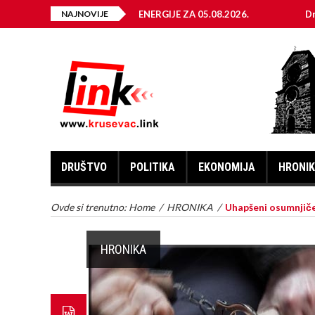
UČENJA ELEKTRIČNE ENERGIJE ZA 05.08.2026.
NAJNOVIJE
Dnevni horo
DRUŠTVO
POLITIKA
EKONOMIJA
HRONI
Ovde si trenutno:
Home
/
HRONIKA
/
Uhapšeni osumnjiče
HRONIKA