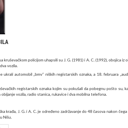
ILA
a kruševačkom policijom uhapsili su J. G. (1981) i A. C. (1992), obojica iz 
dva vozila.
 ukrali automobil „bmv“ niških registarskih oznaka, a 18. februara „aud
 kruševačkih registarskih oznaka kojim su pokušali da pobegnu pošto su, k
obijanje vozila, radio stanica, rukavice i dva mobilna telefona.
ška krađa, J. G. i A. C. je određeno zadržavanje do 48 časova nakon čega 
u Nišu.