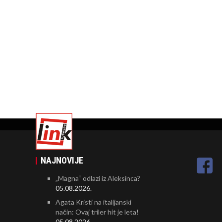
NAJNOVIJE
„Magna“ odlazi iz Aleksinca?
05.08.2026.
Agata Kristi na italijanski
način: Ovaj triler hit je leta!
05.08.2026.