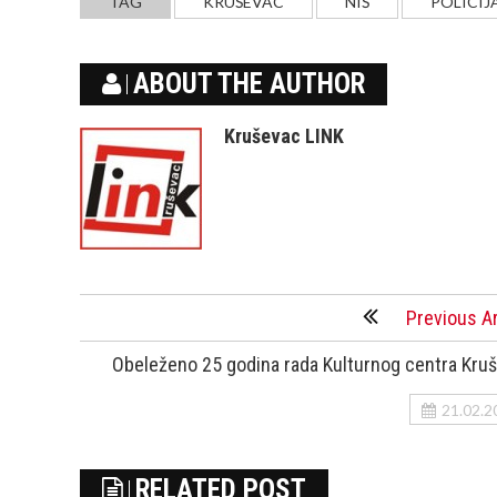
TAG
KRUŠEVAC
NIŠ
POLICIJ
ABOUT THE AUTHOR
Kruševac LINK
Previous Ar
Obeleženo 25 godina rada Kulturnog centra Kru
21.02.2
RELATED POST