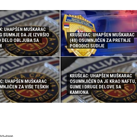
K: UHAPŠEN MUŠKARAC
G SUMNJE DA JE IZVRŠIO
KRUŠEVAC: UHAPŠEN MUŠKARAC
O DELO OBLJUBA SA
(40) OSUMNJIČEN ZA PRETNJE
M
PORODICI SUDIJE
KRUŠEAC: UHAPŠEN MUŠKARAC
C: UHAPŠEN MUŠKARAC
OSUMNJIČEN DA JE KRAO NAFTU,
MNJIČEN ZA VIŠE TEŠKIH
GUME I DRUGE DELOVE SA
KAMIONA
ављени
.