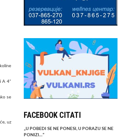
okoline
i A 4“
ako se
FACEBOOK CITATI
će, uz
„U POBEDI SE NE PONESI, U PORAZU SE NE
PONIZI…
“