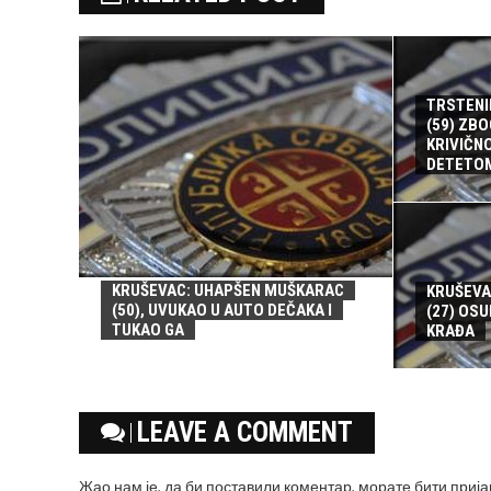
TRSTENI
(59) ZBO
KRIVIČN
DETETO
KRUŠEVAC: UHAPŠEN MUŠKARAC
KRUŠEVA
(50), UVUKAO U AUTO DEČAKA I
(27) OSU
TUKAO GA
KRAĐA
LEAVE A COMMENT
Жао нам је, да би поставили коментар, морате
бити приј