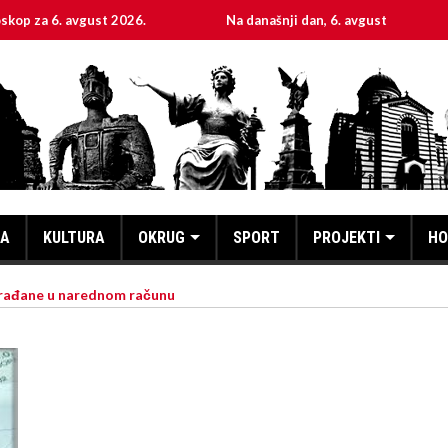
 avgust 2026.
Na današnji dan, 6. avgust
Sveta 
KA
KULTURA
OKRUG
SPORT
PROJEKTI
HO
građane u narednom računu