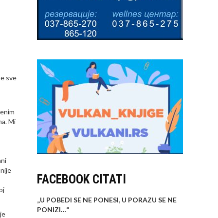
će sve
đenim
ma. Mi
ani
nije
FACEBOOK CITATI
oj
„U POBEDI SE NE PONESI, U PORAZU SE NE
PONIZI…
“
je