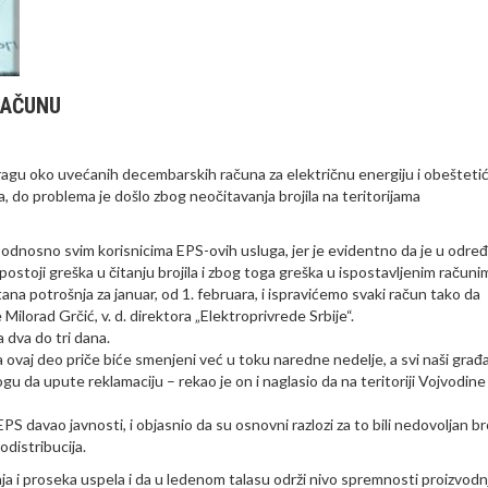
RAČUNU
stragu oko uvećanih decembarskih računa za električnu energiju i obešteti
 do problema je došlo zbog neočitavanja brojila na teritorijama
, odnosno svim korisnicima EPS-ovih usluga, jer je evidentno da je u odre
postoji greška u čitanju brojila i zbog toga greška u ispostavljenim računi
na potrošnja za januar, od 1. februara, i ispravićemo svaki račun tako da
Milorad Grčić, v. d. direktora „Elektroprivrede Srbije“.
a dva do tri dana.
a ovaj deo priče biće smenjeni već u toku naredne nedelje, a svi naši građ
gu da upute reklamaciju – rekao je on i naglasio da na teritoriji Vojvodine 
PS davao javnosti, i objasnio da su osnovni razlozi za to bili nedovoljan br
odistribucija.
nja i proseka uspela i da u ledenom talasu održi nivo spremnosti proizvodn