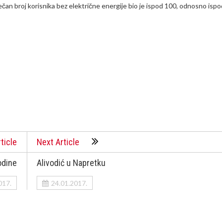
an broj korisnika bez električne energije bio je ispod 100, odnosno ispo
ticle
Next Article
odine
Alivodić u Napretku
017.
24.01.2017.