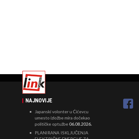
NAJNOVIJE
Japanski volonter u Ćićevcu
umesto izložbe mira dočekao
političke optužbe
06.08.2026.
PLANIRANA ISKLJUČENJA
ELEKTRIČNE ENERGIJE ZA