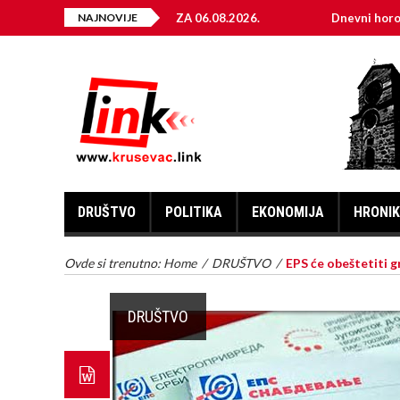
EKTRIČNE ENERGIJE ZA 06.08.2026.
NAJNOVIJE
Dnevni horoskop za 6.
DRUŠTVO
POLITIKA
EKONOMIJA
HRONI
Ovde si trenutno:
Home
/
DRUŠTVO
/
EPS će obeštetiti 
DRUŠTVO