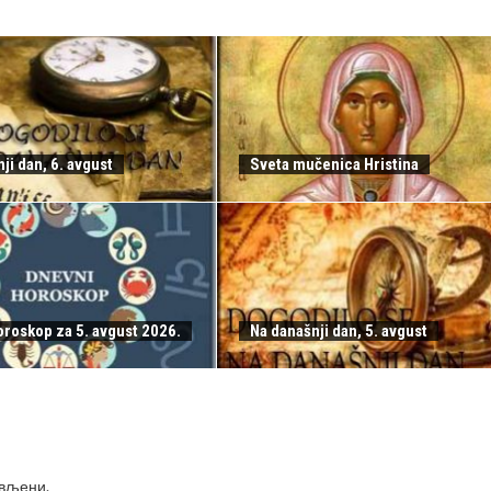
ji dan, 6. avgust
Sveta mučenica Hristina
oroskop za 5. avgust 2026.
Na današnji dan, 5. avgust
ављени
.