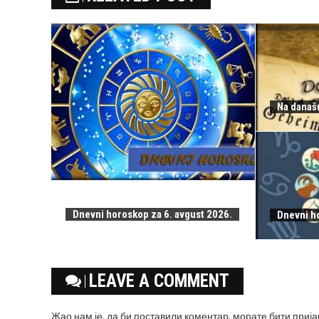
Na današn
Dnevni horoskop za 6. avgust 2026.
Dnevni h
LEAVE A COMMENT
Жао нам је, да би поставили коментар, морате
бити приј