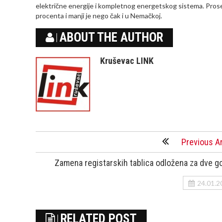
električne energije i kompletnog energetskog sistema. Proseč
procenta i manji je nego čak i u Nemačkoj.
ABOUT THE AUTHOR
Kruševac LINK
Previous Ar
Zamena registarskih tablica odložena za dve g
24.01.2
RELATED POST