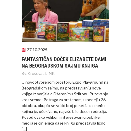
27.10.2025.
FANTASTIČAN DOČEK ELIZABETE DAMI
NA BEOGRADSKOM SAJMU KNJIGA
By:
Kruševac LINK
U novootvorenom prostoru Expo Playground na
Beogradskom sajmu, na predstavljanju nove
knjige iz serijala o Džeronimu Stiltonu Putovanje
kroz vreme: Potraga za prstenom, u nedelju 26.
oktobra, okupio se veliki broj posetilaca, među
kojima je, očekivano, najviše bilo dece i roditelja.
Povod ovako velikom interesovanju publike i
medija je činjenica da je knjigu predstavila lično
[…]