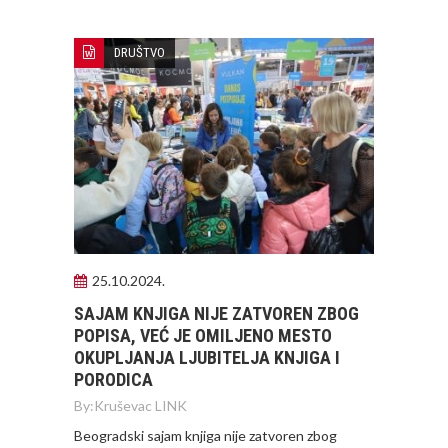
DRUŠTVO
25.10.2024.
SAJAM KNJIGA NIJE ZATVOREN ZBOG
POPISA, VEĆ JE OMILJENO MESTO
OKUPLJANJA LJUBITELJA KNJIGA I
PORODICA
By:
Kruševac LINK
Beogradski sajam knjiga nije zatvoren zbog