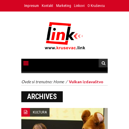
Impresum
Kontakt
Marketing
Linkovi
O Kruševcu
Ovde si trenutno:
Home
/
Vulkan izdavaštvo
ARCHIVES
KULTURA