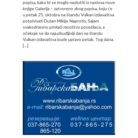
popisa, kako bi se moglo naslutiti iz naslova nove
knjige Galerija – zatvoreno zbog popisa, koju će
u petak 25. oktobra na štandu Vulkan izdavaštva
potpisivati Dušan Miklja. Naprotiv, Sajam
svakodnevno privlači mnoštvo posetilaca, a
očekuje se da najuzbudljiviji dan na štandu
Vulkan izdavaštva bude upravo petak. Tog dana,
[…]