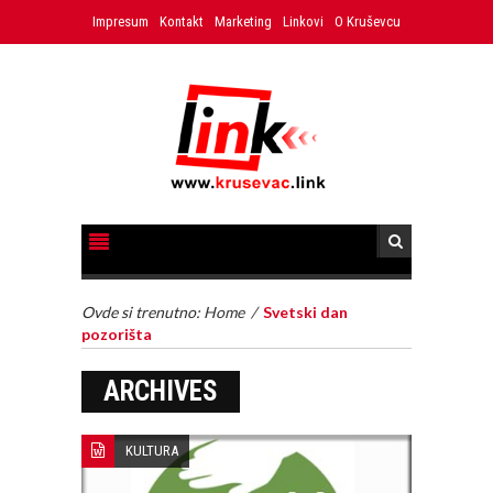
Impresum
Kontakt
Marketing
Linkovi
O Kruševcu
Ovde si trenutno:
Home
/
Svetski dan
pozorišta
ARCHIVES
KULTURA