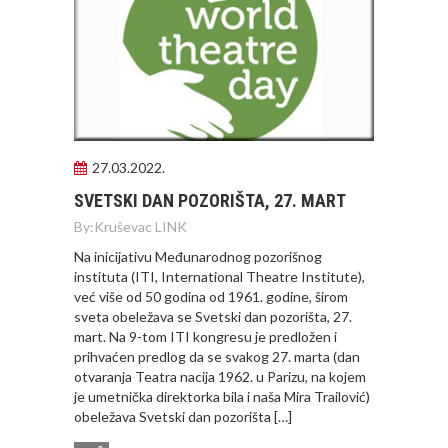
27.03.2022.
SVETSKI DAN POZORIŠTA, 27. MART
By:
Kruševac LINK
Na inicijativu Međunarodnog pozorišnog
instituta (ITI, International Theatre Institute),
već više od 50 godina od 1961. godine, širom
sveta obeležava se Svetski dan pozorišta, 27.
mart. Na 9-tom ITI kongresu je predložen i
prihvaćen predlog da se svakog 27. marta (dan
otvaranja Teatra nacija 1962. u Parizu, na kojem
je umetnička direktorka bila i naša Mira Trailović)
obeležava Svetski dan pozorišta […]