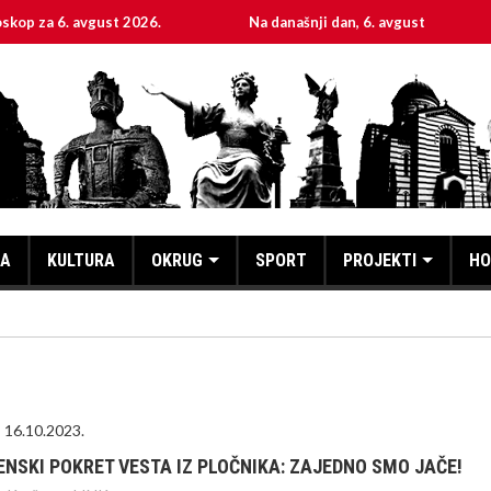
6. avgust 2026.
Na današnji dan, 6. avgust
Sveta
KA
KULTURA
OKRUG
SPORT
PROJEKTI
HO
16.10.2023.
ENSKI POKRET VESTA IZ PLOČNIKA: ZAJEDNO SMO JAČE!