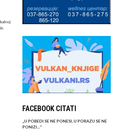
okalnoj
ja,
FACEBOOK CITATI
„U POBEDI SE NE PONESI, U PORAZU SE NE
PONIZI…
“