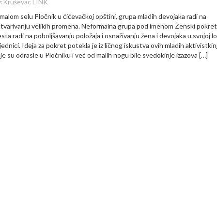
:
Kruševac LINK
malom selu Pločnik u ćićevačkoj opštini, grupa mladih devojaka radi na
tvarivanju velikih promena. Neformalna grupa pod imenom Ženski pokret
sta radi na poboljšavanju položaja i osnaživanju žena i devojaka u svojoj l
jednici. Ideja za pokret potekla je iz ličnog iskustva ovih mladih aktivistkin
je su odrasle u Pločniku i već od malih nogu bile svedokinje izazova […]