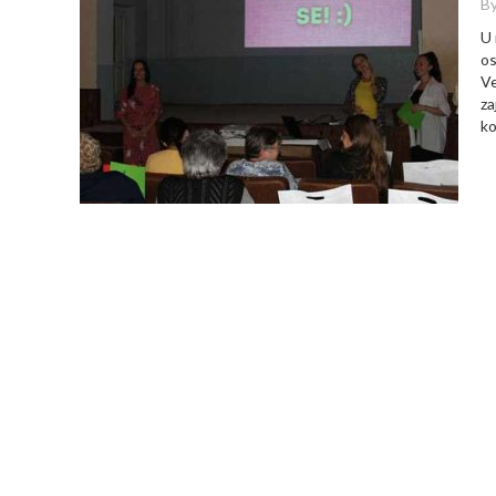
By
U 
os
Ve
za
ko