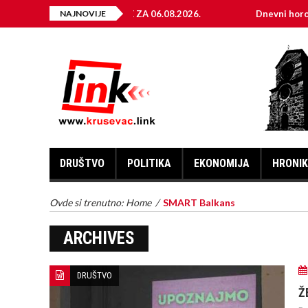
LEKTRIČNE ENERGIJE ZA 06.08.2026.
NAJNOVIJE
Dnevni horoskop za 
DRUŠTVO
POLITIKA
EKONOMIJA
HRONI
Ovde si trenutno:
Home
/
SMART Balkans
ARCHIVES
DRUŠTVO
Ž