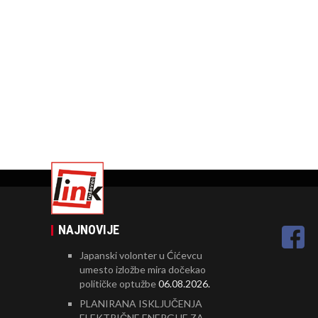
NAJNOVIJE
Japanski volonter u Ćićevcu
umesto izložbe mira dočekao
političke optužbe
06.08.2026.
PLANIRANA ISKLJUČENJA
ELEKTRIČNE ENERGIJE ZA