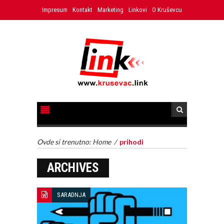
Impresum
Kontakt
Marketing
Linkovi
O Kruševcu
Ovde si trenutno:
Home
/
prihodi
ARCHIVES
SARADNJA