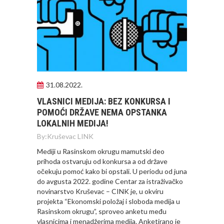
31.08.2022.
VLASNICI MEDIJA: BEZ KONKURSA I
POMOĆI DRŽAVE NEMA OPSTANKA
LOKALNIH MEDIJA!
By:
Kruševac LINK
Mediji u Rasinskom okrugu mamutski deo
prihoda ostvaruju od konkursa a od države
očekuju pomoć kako bi opstali. U periodu od juna
do avgusta 2022. godine Centar za istraživačko
novinarstvo Kruševac – CINK je, u okviru
projekta “Ekonomski položaj i sloboda medija u
Rasinskom okrugu”, sproveo anketu među
vlasnicima i menadžerima medija. Anketirano je