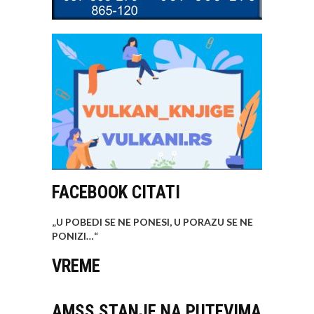
FACEBOOK CITATI
„U POBEDI SE NE PONESI, U PORAZU SE NE
PONIZI…
“
VREME
AMSS STANJE NA PUTEVIMA