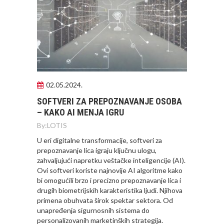
02.05.2024.
SOFTVERI ZA PREPOZNAVANJE OSOBA
– KAKO AI MENJA IGRU
By:
LOTIS
U eri digitalne transformacije, softveri za
prepoznavanje lica igraju ključnu ulogu,
zahvaljujući napretku veštačke inteligencije (AI).
Ovi softveri koriste najnovije AI algoritme kako
bi omogućili brzo i precizno prepoznavanje lica i
drugih biometrijskih karakteristika ljudi. Njihova
primena obuhvata širok spektar sektora. Od
unapređenja sigurnosnih sistema do
personalizovanih marketinških strategija.