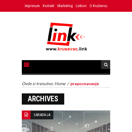
Impresum
Kontakt
Marketing
Linkovi
O Kruševcu
Ovde si trenutno:
Home
/
prepoznavanje
ARCHIVES
SARADNJA