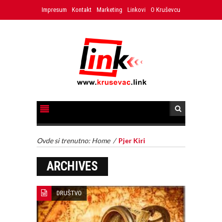
Impresum
Kontakt
Marketing
Linkovi
O Kruševcu
Ovde si trenutno:
Home
/
Pjer Kiri
ARCHIVES
DRUŠTVO