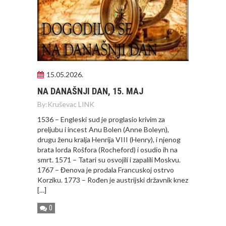
15.05.2026.
NA DANAŠNJI DAN, 15. MAJ
By:
Kruševac LINK
1536 – Engleski sud je proglasio krivim za
preljubu i incest Anu Bolen (Anne Boleyn),
drugu ženu kralja Henrija VIII (Henry), i njenog
brata lorda Rošfora (Rocheford) i osudio ih na
smrt. 1571 – Tatari su osvojili i zapalili Moskvu.
1767 – Đenova je prodala Francuskoj ostrvo
Korziku. 1773 – Rođen je austrijski državnik knez
[…]
0