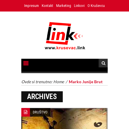
Impresum
Kontakt
Marketing
Linkovi
O Kruševcu
Ovde si trenutno:
Home
/
Marko Junije Brut
ARCHIVES
DRUŠTVO