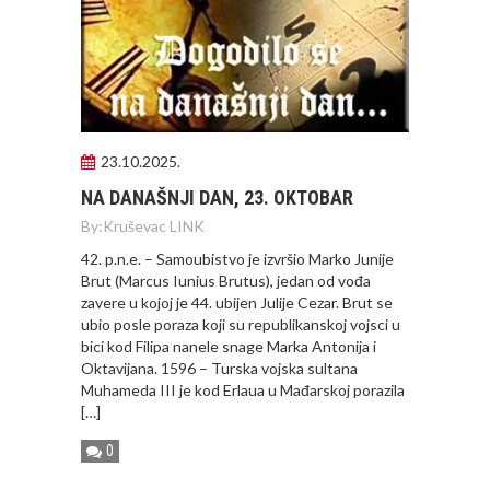
23.10.2025.
NA DANAŠNJI DAN, 23. OKTOBAR
By:
Kruševac LINK
42. p.n.e. – Samoubistvo je izvršio Marko Junije
Brut (Marcus Iunius Brutus), jedan od vođa
zavere u kojoj je 44. ubijen Julije Cezar. Brut se
ubio posle poraza koji su republikanskoj vojsci u
bici kod Filipa nanele snage Marka Antonija i
Oktavijana. 1596 – Turska vojska sultana
Muhameda III je kod Erlaua u Mađarskoj porazila
[…]
0