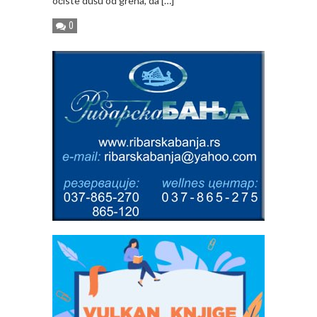
očiste dušu od greha, da […]
0