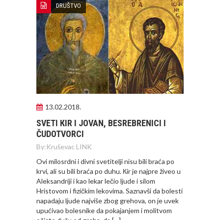
DRUŠTVO
13.02.2018.
SVETI КIR I JOVAN, BESREBRENICI I
ČUDOTVORCI
By:
Kruševac LINK
Ovi milosrdni i divni svetitelji nisu bili braća po
krvi, ali su bili braća po duhu. Кir je najpre živeo u
Aleksandriji i kao lekar lečio ljude i silom
Hristovom i fizičkim lekovima. Saznavši da bolesti
napadaju ljude najviše zbog grehova, on je uvek
upućivao bolesnike da pokajanjem i molitvom