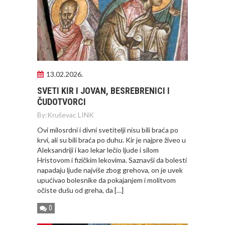
13.02.2026.
SVETI KIR I JOVAN, BESREBRENICI I
ČUDOTVORCI
By:
Kruševac LINK
Ovi milosrdni i divni svetitelji nisu bili braća po
krvi, ali su bili braća po duhu. Kir je najpre živeo u
Aleksandriji i kao lekar lečio ljude i silom
Hristovom i fizičkim lekovima. Saznavši da bolesti
napadaju ljude najviše zbog grehova, on je uvek
upućivao bolesnike da pokajanjem i molitvom
očiste dušu od greha, da […]
0