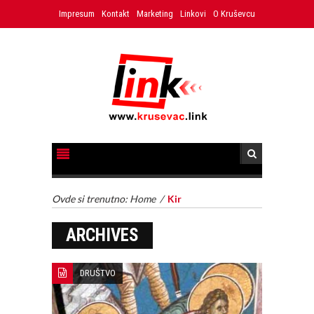
Impresum
Kontakt
Marketing
Linkovi
O Kruševcu
Ovde si trenutno:
Home
/
Kir
ARCHIVES
DRUŠTVO