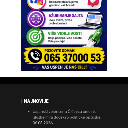
NAJNOVIJE
Japanski volonter u Ćićevcu umesto
izložbe mira dočekao političke optužbe
06.08.2026.