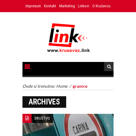
Impresum
Kontakt
Marketing
Linkovi
O Kruševcu
Ovde si trenutno:
Home
/
granice
ARCHIVES
DRUŠTVO