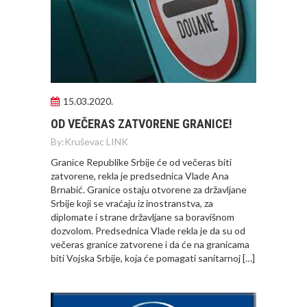
15.03.2020.
OD VEČERAS ZATVORENE GRANICE!
By:
Kruševac LINK
Granice Republike Srbije će od večeras biti
zatvorene, rekla je predsednica Vlade Ana
Brnabić. Granice ostaju otvorene za državljane
Srbije koji se vraćaju iz inostranstva, za
diplomate i strane državljane sa boravišnom
dozvolom. Predsednica Vlade rekla je da su od
večeras granice zatvorene i da će na granicama
biti Vojska Srbije, koja će pomagati sanitarnoj […]