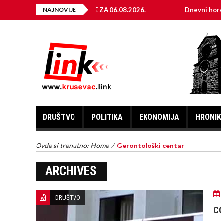
ELEKTRIČNE ENERGIJE ZA 06.08.2026.
NAJNOVIJE
Dnevni horoskop za 
DRUŠTVO
POLITIKA
EKONOMIJA
HRONI
Ovde si trenutno:
Home
/
Gerontološki centar
ARCHIVES
DRUŠTVO
C