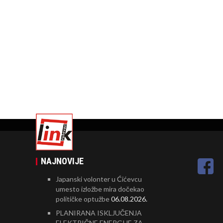
NAJNOVIJE
Japanski volonter u Ćićevcu
umesto izložbe mira dočekao
političke optužbe
06.08.2026.
PLANIRANA ISKLJUČENJA
ELEKTRIČNE ENERGIJE ZA