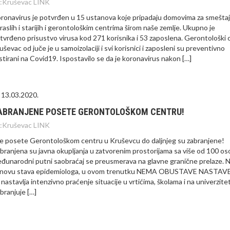
:
Kruševac LINK
ronavirus je potvrđen u 15 ustanova koje pripadaju domovima za smeštaj
raslih i starijih i gerontološkim centrima širom naše zemlje. Ukupno je
tvrđeno prisustvo virusa kod 271 korisnika i 53 zaposlena. Gerontološki 
uševac od juče je u samoizolaciji i svi korisnici i zaposleni su preventivno
stirani na Covid19. Ispostavilo se da je koronavirus nakon […]
13.03.2020.
ABRANJENE POSETE GERONTOLOŠKOM CENTRU!
:
Kruševac LINK
e posete Gerontološkom centru u Kruševcu do daljnjeg su zabranjene!
branjena su javna okupljanja u zatvorenim prostorijama sa više od 100 os
đunarodni putni saobraćaj se preusmerava na glavne granične prelaze. 
novu stava epidemiologa, u ovom trenutku NEMA OBUSTAVE NASTAVE,
 nastavlja intenzivno praćenje situacije u vrtićima, školama i na univerzite
branjuje […]