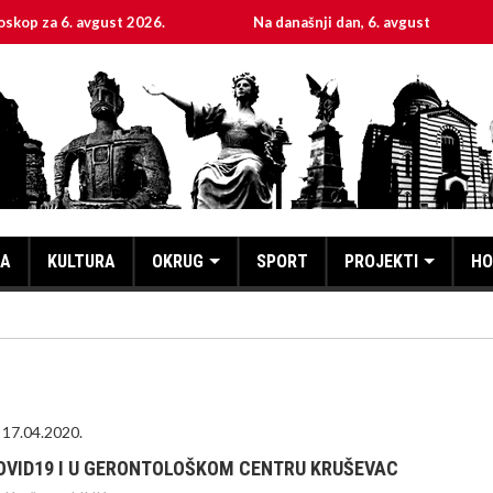
6. avgust 2026.
Na današnji dan, 6. avgust
Svet
KA
KULTURA
OKRUG
SPORT
PROJEKTI
HO
17.04.2020.
OVID19 I U GERONTOLOŠKOM CENTRU KRUŠEVAC