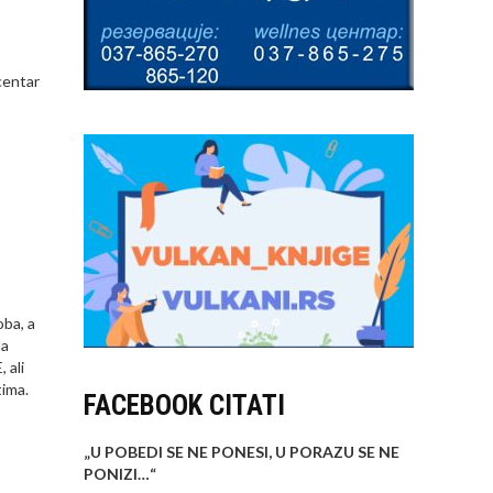
centar
oba, a
Na
 ali
tima.
FACEBOOK CITATI
„U POBEDI SE NE PONESI, U PORAZU SE NE
PONIZI…
“