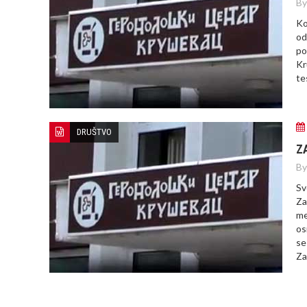
By
Ko
od
po
Kr
te
DRUŠTVO
Z
By
Sv
Za
me
os
se
Za