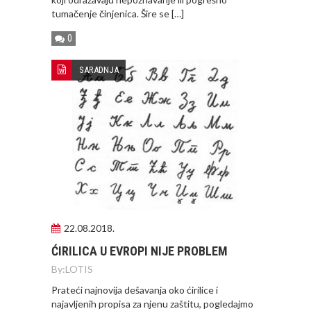
tumačenje činjenica. Šire se […]
0
SARADNJA
22.08.2018.
ĆIRILICA U EVROPI NIJE PROBLEM
By:
LOTIS
Prateći najnovija dešavanja oko ćirilice i
najavljenih propisa za njenu zaštitu, pogledajmo