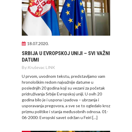
18.07.2020.
SRBIJA U EVROPSKOJ UNIJI – SVI VAŽNI
DATUMI
By:
Kruševac LINK
U prvom, uvodnom tekstu, predstavljamo vam
hronološkim redom najvažnije datume u
poslednjih 20 godina koji su vezani za početak
pridruživanja Srbije Evropskoj uniji. U ovih 20
godina bilo je i uspona i padova – ubrzanja i
usporavanja pregovora, a sve se to ogledalo kroz
prizmu politike i stanja međusobnih odnosa. 01-
06-2000: Evropski savet održan u Feiri […]