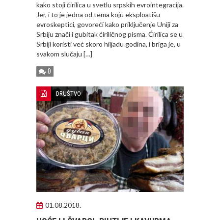
kako stoji ćirilica u svetlu srpskih evrointegracija.
Jer, i to je jedna od tema koju eksploatišu
evroskeptici, govoreći kako priključenje Uniji za
Srbiju znači i gubitak ćiriličnog pisma. Ćirilica se u
Srbiji koristi već skoro hiljadu godina, i briga je, u
svakom slučaju […]
0
DRUŠTVO
01.08.2018.