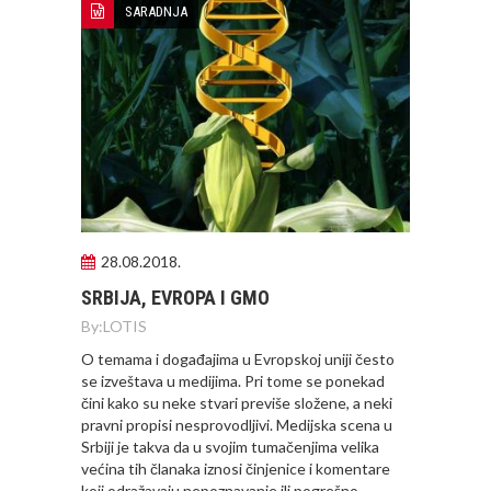
SARADNJA
28.08.2018.
SRBIJA, EVROPA I GMO
By:
LOTIS
O temama i događajima u Evropskoj uniji često
se izveštava u medijima. Pri tome se ponekad
čini kako su neke stvari previše složene, a neki
pravni propisi nesprovodljivi. Medijska scena u
Srbiji je takva da u svojim tumačenjima velika
većina tih članaka iznosi činjenice i komentare
koji odražavaju nepoznavanje ili pogrešno