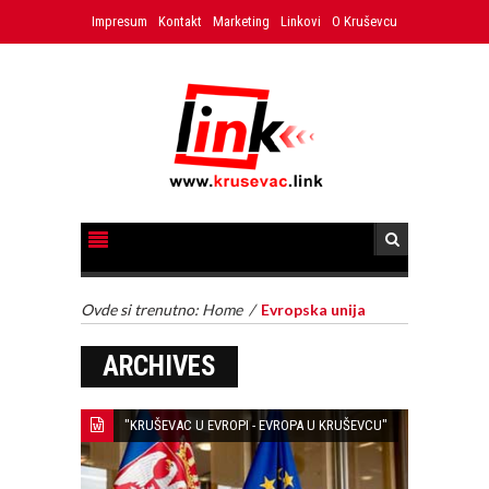
Impresum
Kontakt
Marketing
Linkovi
O Kruševcu
Ovde si trenutno:
Home
/
Evropska unija
ARCHIVES
"KRUŠEVAC U EVROPI - EVROPA U KRUŠEVCU"