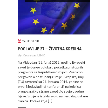
26.05.2018.
POGLAVLJE 27 – ŽIVOTNA SREDINA
By:
Kruševac LINK
Na Vidovdan (28. juna) 2013. godine Evropski
savet je doneo odluku o početku pristupnih
pregovora sa Republikom Srbijom. Zvanično,
pregovori o pristupanju Srbije Evropskoj uniji
(EU) otvoreni su 21. januara 2014. godine na
prvoj Međuvladinoj konferenciji na kojoj su
pregovaračke strane saopštile svoje uvodne
izjave. Srbije je istakla svoju nameru da postane
članica i korake koje […]