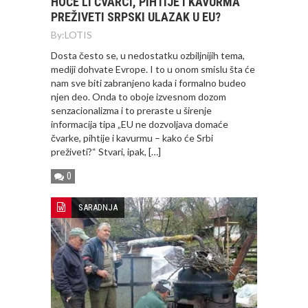
HOĆE LI ČVARCI, PIHTIJE I KAVURMA
PREŽIVETI SRPSKI ULAZAK U EU?
By:
LOTIS
Dosta često se, u nedostatku ozbiljnijih tema,
mediji dohvate Evrope. I to u onom smislu šta će
nam sve biti zabranjeno kada i formalno budeo
njen deo. Onda to oboje izvesnom dozom
senzacionalizma i to preraste u širenje
informacija tipa „EU ne dozvoljava domaće
čvarke, pihtije i kavurmu – kako će Srbi
preživeti?“ Stvari, ipak, […]
0
SARADNJA