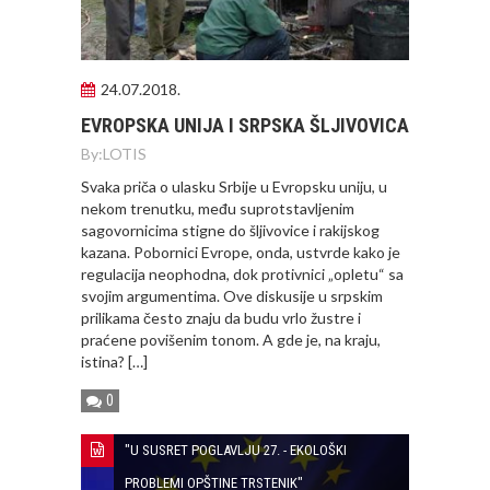
24.07.2018.
EVROPSKA UNIJA I SRPSKA ŠLJIVOVICA
By:
LOTIS
Svaka priča o ulasku Srbije u Evropsku uniju, u
nekom trenutku, među suprotstavljenim
sagovornicima stigne do šljivovice i rakijskog
kazana. Pobornici Evrope, onda, ustvrde kako je
regulacija neophodna, dok protivnici „opletu“ sa
svojim argumentima. Ove diskusije u srpskim
prilikama često znaju da budu vrlo žustre i
praćene povišenim tonom. A gde je, na kraju,
istina? […]
0
"U SUSRET POGLAVLJU 27. - EKOLOŠKI
PROBLEMI OPŠTINE TRSTENIK"