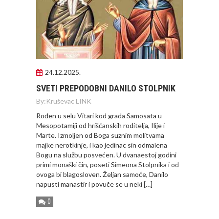
24.12.2025.
SVETI PREPODOBNI DANILO STOLPNIK
By:
Kruševac LINK
Rođen u selu Vitari kod grada Samosata u
Mesopotamiji od hrišćanskih roditelja, Ilije i
Marte. Izmoljen od Boga suznim molitvama
majke nerotkinje, i kao jedinac sin odmalena
Bogu na službu posvećen. U dvanaestoj godini
primi monaški čin, poseti Simeona Stolpnika i od
ovoga bi blagosloven. Željan samoće, Danilo
napusti manastir i povuče se u neki […]
0