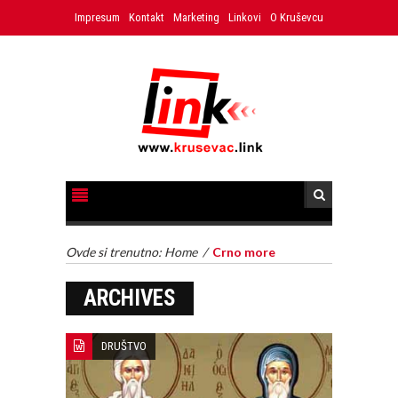
Impresum
Kontakt
Marketing
Linkovi
O Kruševcu
Ovde si trenutno:
Home
/
Crno more
ARCHIVES
DRUŠTVO