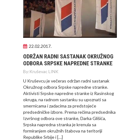
22.02.2017.
ODRŽAN RADNI SASTANAK OKRUŽNOG
ODBORA SRPSKE NAPREDNE STRANKE
By:
Kruševac LINK
U Kruševcu je večeras održan radni sastanak
Okružnog odbora Srpske napredne stranke.
Aktivisti Srpske napredne stranke iz Rasinskog
okruga, na radnom sastanku su upoznati sa
smernicama i zadacima za predstojeće
predsedničke izbore. Prema rečima predsednika
Izvršnog odbora ove stranke, Darka Glišića,
Srpska napredna stranka je krenula sa
formiranjem okružnih štabova na teritoriji
Republike Srbije i […]