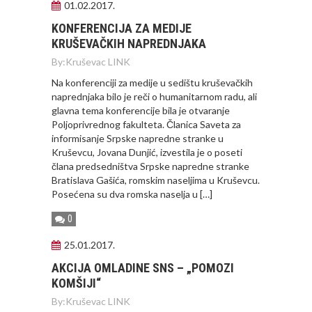
01.02.2017.
KONFERENCIJA ZA MEDIJE
KRUŠEVAČKIH NAPREDNJAKA
By:
Kruševac LINK
Na konferenciji za medije u sedištu kruševačkih
naprednjaka bilo je reči o humanitarnom radu, ali
glavna tema konferencije bila je otvaranje
Poljoprivrednog fakulteta. Članica Saveta za
informisanje Srpske napredne stranke u
Kruševcu, Jovana Dunjić, izvestila je o poseti
člana predsedništva Srpske napredne stranke
Bratislava Gašića, romskim naseljima u Kruševcu.
Posećena su dva romska naselja u […]
0
25.01.2017.
AKCIJA OMLADINE SNS – „POMOZI
KOMŠIJI“
By:
Kruševac LINK