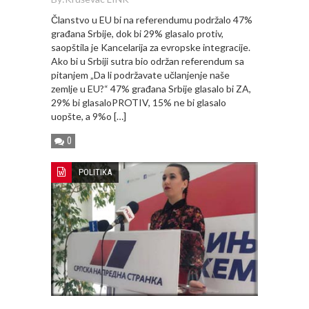
Članstvo u EU bi na referendumu podržalo 47%
građana Srbije, dok bi 29% glasalo protiv,
saopštila je Kancelarija za evropske integracije.
Ako bi u Srbiji sutra bio održan referendum sa
pitanjem „Da li podržavate učlanjenje naše
zemlje u EU?“ 47% građana Srbije glasalo bi ZA,
29% bi glasaloPROTIV, 15% ne bi glasalo
uopšte, a 9%o […]
0
POLITIKA