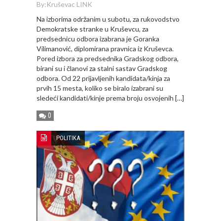
By:
Kruševac LINK
Na izborima održanim u subotu, za rukovodstvo
Demokratske stranke u Kruševcu, za
predsednicu odbora izabrana je Goranka
Vilimanović, diplomirana pravnica iz Kruševca.
Pored izbora za predsednika Gradskog odbora,
birani su i članovi za stalni sastav Gradskog
odbora. Od 22 prijavljenih kandidata/kinja za
prvih 15 mesta, koliko se biralo izabrani su
sledeći kandidati/kinje prema broju osvojenih […]
0
POLITIKA