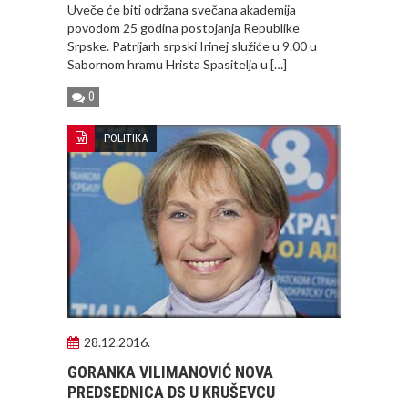
Uveče će biti održana svečana akademija
povodom 25 godina postojanja Republike
Srpske. Patrijarh srpski Irinej služiće u 9.00 u
Sabornom hramu Hrista Spasitelja u […]
0
POLITIKA
28.12.2016.
GORANKA VILIMANOVIĆ NOVA
PREDSEDNICA DS U KRUŠEVCU