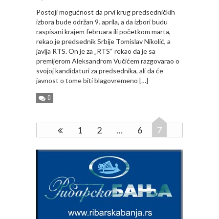
Postoji mogućnost da prvi krug predsedničkih
izbora bude održan 9. aprila, a da izbori budu
raspisani krajem februara ili početkom marta,
rekao je predsednik Srbije Tomislav Nikolić, a
javlja RTS. On je za „RTS“ rekao da je sa
premijerom Aleksandrom Vučićem razgovarao o
svojoj kandidaturi za predsednika, ali da će
javnost o tome biti blagovremeno […]
0
1
2
…
6
7