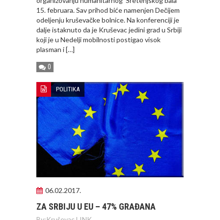
organizovanju humanitarnog Sretenjskog bala
15. februara. Sav prihod biće namenjen Dečijem
odeljenju kruševačke bolnice. Na konferenciji je
dalje istaknuto da je Kruševac jedini grad u Srbiji
koji je u Nedelji mobilnosti postigao visok
plasman i […]
0
POLITIKA
06.02.2017.
ZA SRBIJU U EU – 47% GRAĐANA
By:
Kruševac LINK