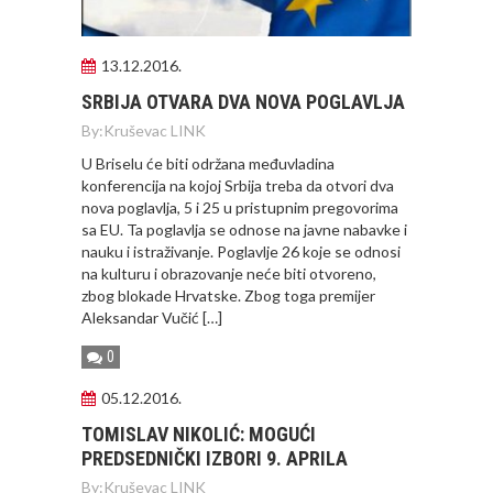
13.12.2016.
SRBIJA OTVARA DVA NOVA POGLAVLJA
By:
Kruševac LINK
U Briselu će biti održana međuvladina
konferencija na kojoj Srbija treba da otvori dva
nova poglavlja, 5 i 25 u pristupnim pregovorima
sa EU. Ta poglavlja se odnose na javne nabavke i
nauku i istraživanje. Poglavlje 26 koje se odnosi
na kulturu i obrazovanje neće biti otvoreno,
zbog blokade Hrvatske. Zbog toga premijer
Aleksandar Vučić […]
0
05.12.2016.
TOMISLAV NIKOLIĆ: MOGUĆI
PREDSEDNIČKI IZBORI 9. APRILA
By:
Kruševac LINK