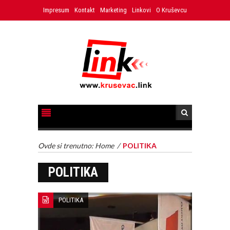
Impresum
Kontakt
Marketing
Linkovi
O Kruševcu
Ovde si trenutno:
Home
/
POLITIKA
POLITIKA
POLITIKA