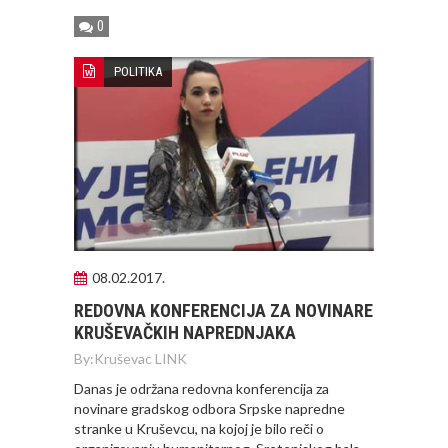
0
POLITIKA
08.02.2017.
REDOVNA KONFERENCIJA ZA NOVINARE
KRUŠEVAČKIH NAPREDNJAKA
By:
Kruševac LINK
Danas je održana redovna konferencija za
novinare gradskog odbora Srpske napredne
stranke u Kruševcu, na kojoj je bilo reči o