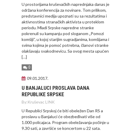
U prostorijama kruševačkih naprednjaka danas je
održana konferencija za novinare. Tom prilikom,
predstavnici medija upoznati su sa rezultatima i
aktivnostima stranačkih aktivista u proteklom
periodu. Mladi Srpske napredne stranke
pokrenuli su kampanju pod sloganom „Pomozi
komšiji“, u kojoj starijim sugradjanima, komšijama i
svima kojima je pomoć potrebna, članovi stranke
olakšavaju svakodnevicu. Sa ovog mesta upućen
[…]
0
09.01.2017.
U BANJALUCI PROSLAVA DANA
REPUBLIKE SRPSKE
By:
Kruševac LINK
U Republici Srpskoj će biti obeležen Dan RS a
proslavu u Banjaluci će obezbeđivati više od
1.000 policajaca. Program obeležavanja počinje u
9.30 sati, a završiće se koncertom u 22 sata.