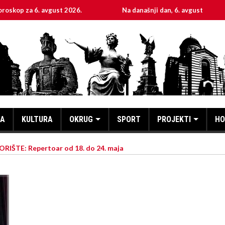
 6. avgust 2026.
Na današnji dan, 6. avgust
Sve
KA
KULTURA
OKRUG
SPORT
PROJEKTI
HO
ŠTE: Repertoar od 18. do 24. maja