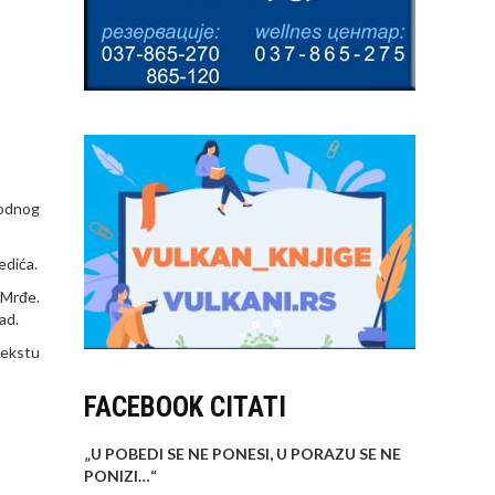
rodnog
edića.
 Mrđe.
ad.
tekstu
FACEBOOK CITATI
„U POBEDI SE NE PONESI, U PORAZU SE NE
PONIZI…
“