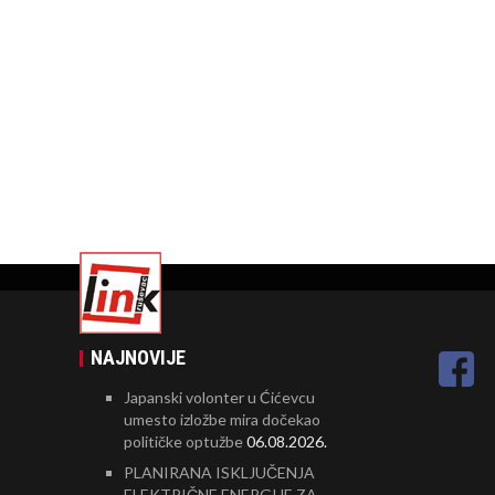
NAJNOVIJE
Japanski volonter u Ćićevcu
umesto izložbe mira dočekao
političke optužbe
06.08.2026.
PLANIRANA ISKLJUČENJA
ELEKTRIČNE ENERGIJE ZA