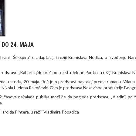
 DO 24. MAJA
nili Šekspira“, u adaptaciji i režiji Branislava Nedića, u izvođenju Na
redstavu „Kabare ajde bre“, po tekstu Jelene Pantin, u režiji Branislava N
da u sredu, 20. maja. Reč je o predstavi nastaloj prema romanu Milana
ju Nikola i Jelena Rakočević. Ovo je predstava Nezavisne produkcije Beogr
2 časova najmlađa publika moći će da pogleda predstavu „Aladin“, po 
a.
arolda Pintera, u režiji Vladimira Popadića