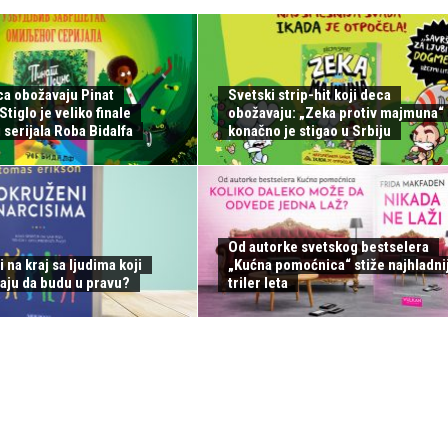
ca obožavaju Pinat
Svetski strip-hit koji deca
tiglo je veliko finale
obožavaju: „Zeka protiv majmuna“
serijala Roba Bidalfa
konačno je stigao u Srbiju
Od autorke svetskog bestselera
i na kraj sa ljudima koji
„Kućna pomoćnica“ stiže najhladnij
aju da budu u pravu?
triler leta