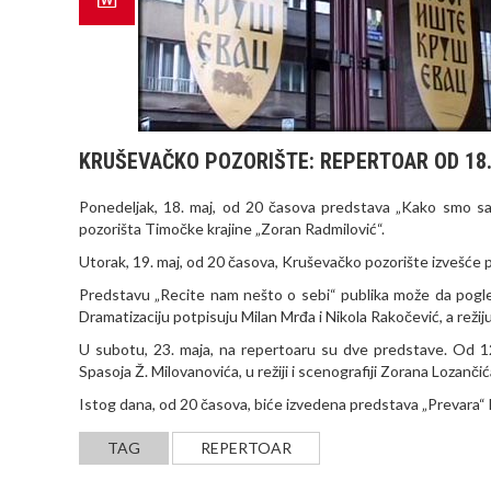
KRUŠEVAČKO POZORIŠTE: REPERTOAR OD 18.
Ponedeljak, 18. maj, od 20 časova predstava „Kako smo sahra
pozorišta Timočke krajine „Zoran Radmilović“.
Utorak, 19. maj, od 20 časova, Kruševačko pozorište izvešće p
Predstavu „Recite nam nešto o sebi“ publika može da pogle
Dramatizaciju potpisuju Milan Mrđa i Nikola Rakočević, a reži
U subotu, 23. maja, na repertoaru su dve predstave. Od 1
Spasoja Ž. Milovanovića, u režiji i scenografiji Zorana Lozančić
Istog dana, od 20 časova, biće izvedena predstava „Prevara“ H
TAG
REPERTOAR