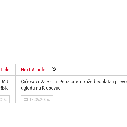
ticle
Next Article
JA U
Ćićevac i Varvarin: Penzioneri traže besplatan prev
RBIJI
ugledu na Kruševac
026.
18.05.2026.