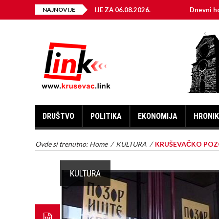
 ELEKTRIČNE ENERGIJE ZA 06.08.2026.
NAJNOVIJE
Dnevni horoskop za
DRUŠTVO
POLITIKA
EKONOMIJA
HRONI
Ovde si trenutno:
Home
/
KULTURA
/
KRUŠEVAČKO POZORI
KULTURA