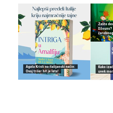
Zašto de
Džouns? S
čarobnog 
Agata Kristi na italijanski način:
Kako izać
Ovaj triler hit je leta!
uvek mor