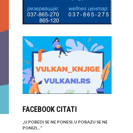
FACEBOOK CITATI
„U POBEDI SE NE PONESI, U PORAZU SE NE
PONIZI…
“