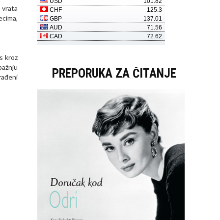
 vrata
ecima,
s kroz
pažnju
PREPORUKA ZA ČITANJE
rađeni