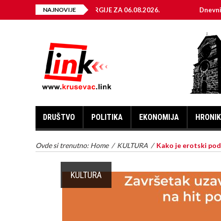
A ELEKTRIČNE ENERGIJE ZA 06.08.2026.
NAJNOVIJE
Dnevni horoskop z
DRUŠTVO
POLITIKA
EKONOMIJA
HRONI
Ovde si trenutno:
Home
/
KULTURA
/
Kako je erotski pod
KULTURA