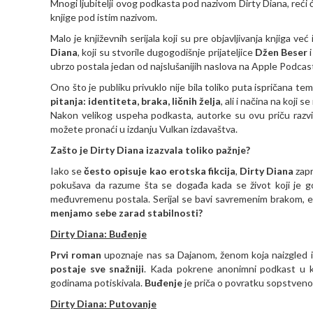
Mnogi ljubitelji ovog podkasta pod nazivom Dirty Diana, reći ć
knjige pod istim nazivom.
Malo je književnih serijala koji su pre objavljivanja knjiga v
Diana
, koji su stvorile dugogodišnje prijateljice
Džen Beser
ubrzo postala jedan od najslušanijih naslova na Apple Podcast
Ono što je publiku privuklo nije bila toliko puta ispričana t
pitanja: identiteta, braka, ličnih želja
, ali i načina na koji
Nakon velikog uspeha podkasta, autorke su ovu priču razvile 
možete pronaći u izdanju Vulkan izdavaštva.
Zašto je
Dirty Diana
izazvala toliko pažnje?
Iako se
često opisuje kao erotska fikcija
,
Dirty Diana
zapr
pokušava da razume šta se događa kada se život koji je go
međuvremenu postala. Serijal se bavi savremenim brakom, e
menjamo sebe zarad stabilnosti?
Dirty Diana: Buđenje
Prvi roman
upoznaje nas sa Dajanom, ženom koja naizgled 
postaje sve snažniji
. Kada pokrene anonimni podkast u ko
godinama potiskivala.
Buđenje
je priča o povratku sopstvenom
Dirty Diana: Putovanje