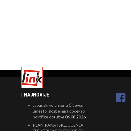
NAJNOVIJE
Japanski volonter u Ćićevcu
umesto izložbe mira dočekao
političke optužbe
06.08.2026.
PLANIRANA ISKLJUČENJA
ELEKTRIČNE ENERGIJE ZA