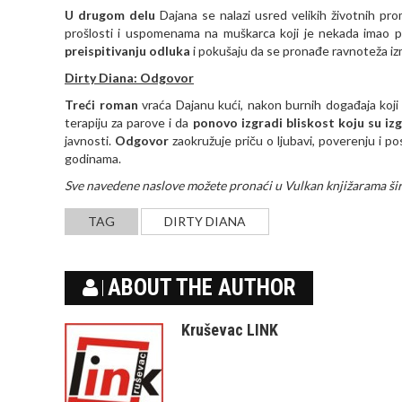
U drugom delu
Dajana se nalazi usred velikih životnih pr
prošlosti i uspomenama na muškarca koji je nekada imao
preispitivanju odluka
i pokušaju da se pronađe ravnoteža iz
Dirty Diana: Odgovor
Treći roman
vraća Dajanu kući, nakon burnih događaja koji
terapiju za parove i da
ponovo izgradi bliskost koju su izg
javnosti.
Odgovor
zaokružuje priču o ljubavi, poverenju i p
godinama.
Sve navedene naslove možete pronaći u Vulkan knjižarama ši
TAG
DIRTY DIANA
ABOUT THE AUTHOR
Kruševac LINK