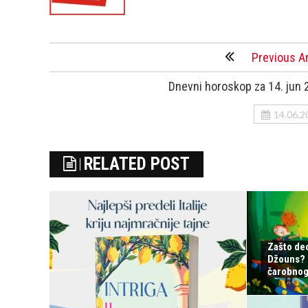
Previous Ar
Dnevni horoskop za 14. jun 
14.06.2
RELATED POST
Zašto de
Džouns? S
čarobnog 