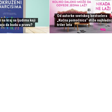
Od autorke svetskog bestselera
i na kraj sa ljudima koji
„Kućna pomoćnica“ stiže najhladnij
aju da budu u pravu?
triler leta