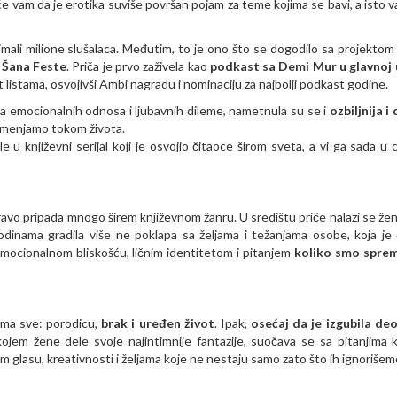
e vam da je erotika suviše površan pojam za teme kojima se bavi, a isto važ
eć imali milione slušalaca. Međutim, to je ono što se dogodilo sa projekto
i
Šana Feste
. Priča je prvo zaživela kao
podkast sa Demi Mur u glavnoj 
 listama, osvojivši Ambi nagradu i nominaciju za najbolji podkast godine.
ema emocionalnih odnosa i ljubavnih dileme, nametnula su se i
ozbiljnija i
 se menjamo tokom života.
u književni serijal koji je osvojio čitaoce širom sveta, a vi ga sada u c
avo pripada mnogo širem književnom žanru. U središtu priče nalazi se žen
dinama gradila više ne poklapa sa željama i težanjama osobe, koja je
mocionalnom bliskošću, ličnim identitetom i pitanjem
koliko smo sprem
ima sve: porodicu,
brak i uređen život
. Ipak,
osećaj da je izgubila de
jem žene dele svoje najintimnije fantazije, suočava se sa pitanjima k
 glasu, kreativnosti i željama koje ne nestaju samo zato što ih ignorišem