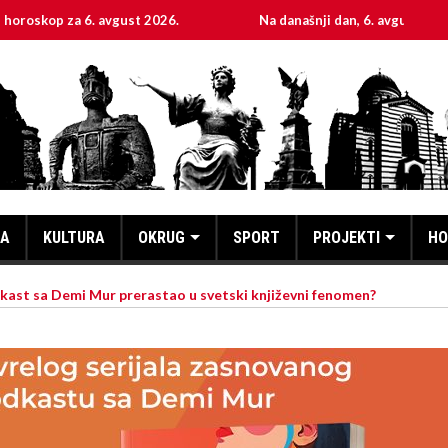
a 6. avgust 2026.
Na današnji dan, 6. avgust
Sv
KA
KULTURA
OKRUG
SPORT
PROJEKTI
HO
kast sa Demi Mur prerastao u svetski književni fenomen?