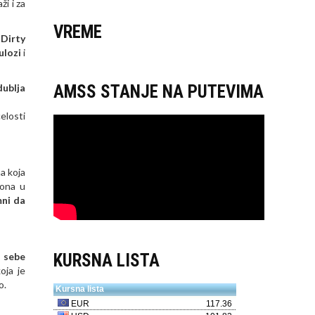
i i za
VREME
m
Dirty
ulozi
i
 dublja
AMSS STANJE NA PUTEVIMA
elosti
a koja
 ona u
ni da
o sebe
KURSNA LISTA
oja je
o.