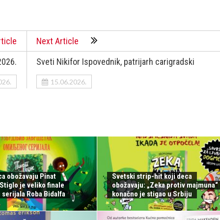
ticle
Next Article
2026.
Sveti Nikifor Ispovednik, patrijarh carigradski
026.
15.06.2026.
ca obožavaju Pinat
Svetski strip-hit koji deca
tiglo je veliko finale
obožavaju: „Zeka protiv majmuna“
serijala Roba Bidalfa
konačno je stigao u Srbiju