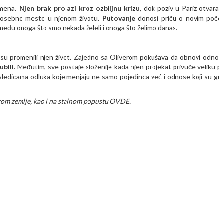
omena.
Njen brak prolazi kroz ozbiljnu krizu
, dok poziv u Pariz otvara
 posebno mesto u njenom životu.
Putovanje
donosi priču o novim poč
među onoga što smo nekada želeli i onoga što želimo danas.
 su promenili njen život. Zajedno sa Oliverom pokušava da obnovi odno
ubili
. Međutim, sve postaje složenije kada njen projekat privuče veliku 
osledicama odluka koje menjaju ne samo pojedinca već i odnose koji su g
rom zemlje, kao i na stalnom popustu
OVDE
.