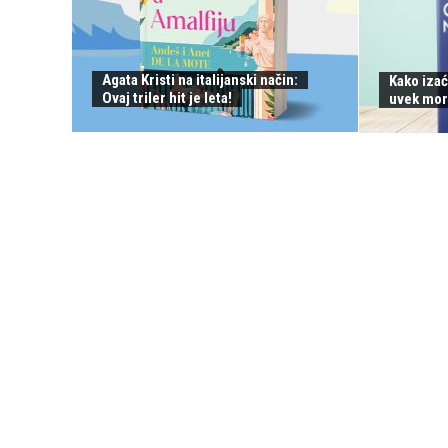
Agata Kristi na italijanski način:
Kako izać
Ovaj triler hit je leta!
uvek mor