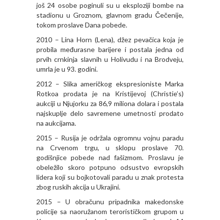
još 24 osobe poginuli su u eksploziji bombe na
stadionu u Groznom, glavnom gradu Čečenije,
tokom proslave Dana pobede.
2010 – Lina Horn (Lena), džez pevačica koja je
probila međurasne barijere i postala jedna od
prvih crnkinja slavnih u Holivudu i na Brodveju,
umrla je u 93. godini.
2012 – Slika američkog ekspresioniste Marka
Rotkoa prodata je na Kristijevoj (Christie’s)
aukciji u Njujorku za 86,9 miliona dolara i postala
najskuplje delo savremene umetnosti prodato
na aukcijama.
2015 – Rusija je održala ogromnu vojnu paradu
na Crvenom trgu, u sklopu proslave 70.
godišnjice pobede nad fašizmom. Proslavu je
obeležilo skoro potpuno odsustvo evropskih
lidera koji su bojkotovali paradu u znak protesta
zbog ruskih akcija u Ukrajini.
2015 – U obračunu pripadnika makedonske
policije sa naoružanom terorističkom grupom u