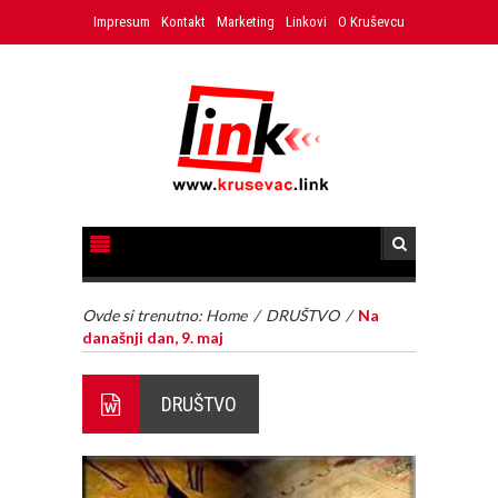
Impresum
Kontakt
Marketing
Linkovi
O Kruševcu
Ovde si trenutno:
Home
/
DRUŠTVO
/
Na
današnji dan, 9. maj
DRUŠTVO