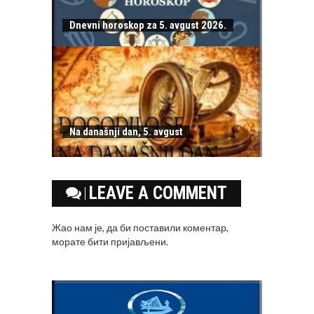
Dnevni horoskop za 5. avgust 2026.
Na današnji dan, 5. avgust
LEAVE A COMMENT
Жао нам је, да би поставили коментар,
морате
бити пријављени
.