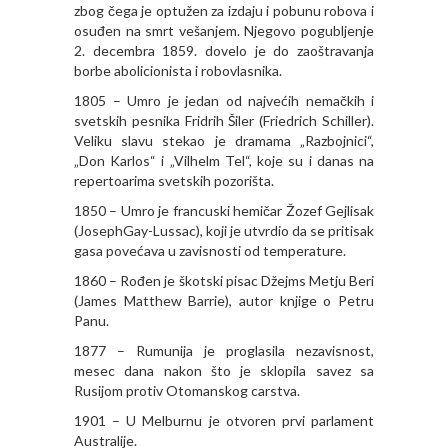
zbog čega je optužen za izdaju i pobunu robova i
osuđen na smrt vešanjem. Njegovo pogubljenje
2. decembra 1859. dovelo je do zaoštravanja
borbe abolicionista i robovlasnika.
1805 – Umro je jedan od najvećih nemačkih i
svetskih pesnika Fridrih Šiler (Friedrich Schiller).
Veliku slavu stekao je dramama „Razbojnici“,
„Don Karlos“ i „Vilhelm Tel“, koje su i danas na
repertoarima svetskih pozorišta.
1850 – Umro je francuski hemičar Žozef Gejlisak
(JosephGay-Lussac), koji je utvrdio da se pritisak
gasa povećava u zavisnosti od temperature.
1860 – Rođen je škotski pisac Džejms Metju Beri
(James Matthew Barrie), autor knjige o Petru
Panu.
1877 – Rumunija je proglasila nezavisnost,
mesec dana nakon što je sklopila savez sa
Rusijom protiv Otomanskog carstva.
1901 – U Melburnu je otvoren prvi parlament
Australije.