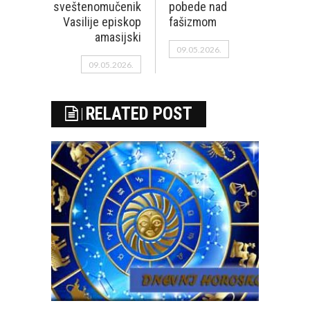
sveštenomučenik
pobede nad
Vasilije episkop
fašizmom
amasijski
09.05.2026.
09.05.2026.
RELATED POST