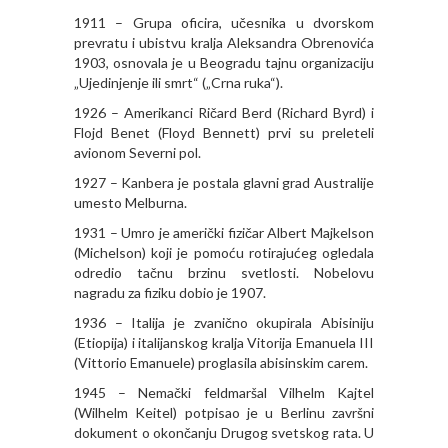
1911 – Grupa oficira, učesnika u dvorskom
prevratu i ubistvu kralja Aleksandra Obrenovića
1903, osnovala je u Beogradu tajnu organizaciju
„Ujedinjenje ili smrt“ („Crna ruka“).
1926 – Amerikanci Ričard Berd (Richard Byrd) i
Flojd Benet (Floyd Bennett) prvi su preleteli
avionom Severni pol.
1927 – Kanbera je postala glavni grad Australije
umesto Melburna.
1931 – Umro je američki fizičar Albert Majkelson
(Michelson) koji je pomoću rotirajućeg ogledala
odredio tačnu brzinu svetlosti. Nobelovu
nagradu za fiziku dobio je 1907.
1936 – Italija je zvanično okupirala Abisiniju
(Etiopija) i italijanskog kralja Vitorija Emanuela III
(Vittorio Emanuele) proglasila abisinskim carem.
1945 – Nemački feldmaršal Vilhelm Kajtel
(Wilhelm Keitel) potpisao je u Berlinu završni
dokument o okončanju Drugog svetskog rata. U