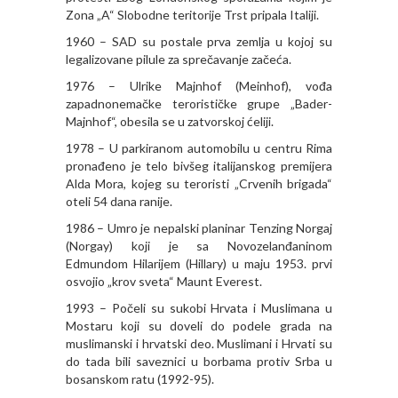
Zona „A“ Slobodne teritorije Trst pripala Italiji.
1960 – SAD su postale prva zemlja u kojoj su
legalizovane pilule za sprečavanje začeća.
1976 – Ulrike Majnhof (Meinhof), vođa
zapadnonemačke terorističke grupe „Bader-
Majnhof“, obesila se u zatvorskoj ćeliji.
1978 – U parkiranom automobilu u centru Rima
pronađeno je telo bivšeg italijanskog premijera
Alda Mora, kojeg su teroristi „Crvenih brigada“
oteli 54 dana ranije.
1986 – Umro je nepalski planinar Tenzing Norgaj
(Norgay) koji je sa Novozelanđaninom
Edmundom Hilarijem (Hillary) u maju 1953. prvi
osvojio „krov sveta“ Maunt Everest.
1993 – Počeli su sukobi Hrvata i Muslimana u
Mostaru koji su doveli do podele grada na
muslimanski i hrvatski deo. Muslimani i Hrvati su
do tada bili saveznici u borbama protiv Srba u
bosanskom ratu (1992-95).