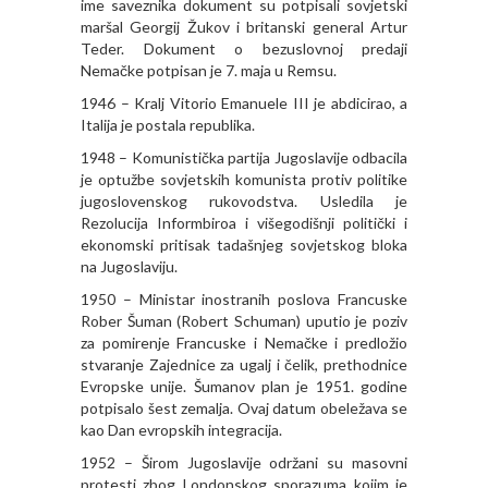
ime saveznika dokument su potpisali sovjetski
maršal Georgij Žukov i britanski general Artur
Teder. Dokument o bezuslovnoj predaji
Nemačke potpisan je 7. maja u Remsu.
1946 – Kralj Vitorio Emanuele III je abdicirao, a
Italija je postala republika.
1948 – Komunistička partija Jugoslavije odbacila
je optužbe sovjetskih komunista protiv politike
jugoslovenskog rukovodstva. Usledila je
Rezolucija Informbiroa i višegodišnji politički i
ekonomski pritisak tadašnjeg sovjetskog bloka
na Jugoslaviju.
1950 – Ministar inostranih poslova Francuske
Rober Šuman (Robert Schuman) uputio je poziv
za pomirenje Francuske i Nemačke i predložio
stvaranje Zajednice za ugalj i čelik, prethodnice
Evropske unije. Šumanov plan je 1951. godine
potpisalo šest zemalja. Ovaj datum obeležava se
kao Dan evropskih integracija.
1952 – Širom Jugoslavije održani su masovni
protesti zbog Londonskog sporazuma kojim je