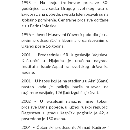
1995 – Na kraju trodnevne proslave 50-
godišnjice završetka Drugog svetskog rata u
Evropi i Dana pobede, svetski lideri pozvali su na
globalno pomirenje. Centralne proslave održane
su u Parizu i Moskvi.
1996 – Joveri Museveni (Yoweri) pobedio je na
prvim predsedničkim izborima organizovanim u
Ugandi posle 16 godina.
2001 – Predsedniku SR Jugoslavije Vojislavu
Koštunici u Njujorku je uručena nagrada
Instituta Istok-Zapad za svetskog državnika
godine.
2001 – U haosu koji je na stadionu u Akri (Gana)
nastao kada je policija bacila suzavac na
razjarene navijače, 126 ljudi izgubilo je život.
2002 – U eksploziji nagazne mine tokom
proslave Dana pobede, u južnoj ruskoj republici
Dagestanu u gradu Kaspijsk, poginulo je 42, a
povređeno je 150 osoba.
2004 – Čečenski predsednik Ahmad Kadirov i