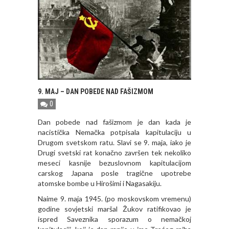
9. MAJ – DAN POBEDE NAD FAŠIZMOM
0
Dan pobede nad fašizmom je dan kada je
nacistička Nemačka potpisala kapitulaciju u
Drugom svetskom ratu. Slavi se 9. maja, iako je
Drugi svetski rat konačno završen tek nekoliko
meseci kasnije bezuslovnom kapitulacijom
carskog Japana posle tragične upotrebe
atomske bombe u Hirošimi i Nagasakiju.
Naime 9. maja 1945. (po moskovskom vremenu)
godine sovjetski maršal Žukov ratifikovao je
ispred Saveznika sporazum o nemačkoj