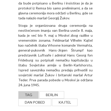
da bude potpisano u Berlinu i insistirao je da je
protokol iz Remsa bio samo preliminarni, a da se
glavna ceremonija mora održati u Berlinu, gde se
tada nalazio maršal Georgij Žukov.
Stoga je organizovana druga ceremonija na
neoštećenom imanju van Berlina uveče 8. maja,
kada je već bio 9. maj u Moskvi zbog razlike u
vremenskim zonama. Feldmaršal Vilhelm Kajtel
kao načelnik štaba Vrhovne komande Vermahta,
general-pukovnik Hans-Jirgen Štrumpf kao
predstavnik Luftvafe i admiral Hans Georg fon
Frideburg su potpisali nemačku kapitulaciju u
štabu Sovjetske armije u Berlin-Karlshorstu.
Ispred saveznika nemačku predaju prihvatili su
sovjetski maršal Žukov i britanski maršal Artur
Teder. Prva parada pobede u Moskvi je održana
24. juna 1945.
TAG
BERLIN
DAN POBED
KAJTEL