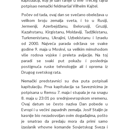
kapitulaciji, koji je dan ranije u ime Trećeg rajha
potpisao nemački feldmaršal Vilhelm Kajtel.
Počev od tada, ovaj dan se svečano obeležava u
velikom broju zemalja sveta, i to u Rusiji,
Jermeniji, Azerbejdžanu, Belorusiji, Gruziji,
Kazahstanu, Kirgistanu, Moldaviji, Tadžikistanu,
Turkmenistanu, Ukrajini, Uzbekistanu i Izraelu
od 2000. Najveća parada održava se svake
godine 9. maja u Moskvi, sa velikim mimohodom
više rodova vojske i preleta avijacije. Na toj
paradi se svaki put pokažu i poslednja
postignuća ruske tehnologije ali i oprema iz
Drugog svetskog rata.
Nemački predstavnici su dva puta potpisali
kapitulaciju. Prva kapitulacija sa Saveznicima je
potpisana u Remsu 7. maja i stupala je na snagu
8. maja u 23:01 po srednjoevropskom vremenu.
Ovaj datum se često naziva Dan pobede u
Evropi i u većini zapadnih zemalja. Josif Staljin je
kasnije bio nezadovoljan ovim događajima, pošto
je smatrao da predaju mora da primi samo
izaslanik vrhovne komande Sovjetskog Sveza i