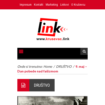
Impresum
Kontakt
Marketing
Linkovi
O Kruševcu
Ovde si trenutno:
Home
/
DRUŠTVO
/
9. maj –
Dan pobede nad fašizmom
DRUŠTVO