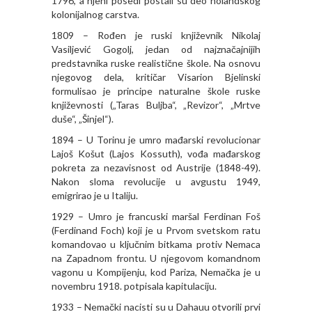
1796, a njeni posedi postali su deo holandskog
kolonijalnog carstva.
1809 – Rođen je ruski književnik Nikolaj
Vasiljević Gogolj, jedan od najznačajnijih
predstavnika ruske realistične škole. Na osnovu
njegovog dela, kritičar Visarion Bjelinski
formulisao je principe naturalne škole ruske
književnosti („Taras Buljba“, „Revizor“, „Mrtve
duše“, „Šinjel“).
1894 – U Torinu je umro mađarski revolucionar
Lajoš Košut (Lajos Kossuth), vođa mađarskog
pokreta za nezavisnost od Austrije (1848-49).
Nakon sloma revolucije u avgustu 1949,
emigrirao je u Italiju.
1929 – Umro je francuski maršal Ferdinan Foš
(Ferdinand Foch) koji je u Prvom svetskom ratu
komandovao u ključnim bitkama protiv Nemaca
na Zapadnom frontu. U njegovom komandnom
vagonu u Kompijenju, kod Pariza, Nemačka je u
novembru 1918. potpisala kapitulaciju.
1933 – Nemački nacisti su u Dahauu otvorili prvi