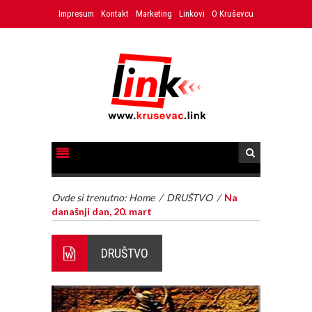
Impresum
Kontakt
Marketing
Linkovi
O Kruševcu
Ovde si trenutno:
Home
/
DRUŠTVO
/
Na
današnji dan, 20. mart
DRUŠTVO