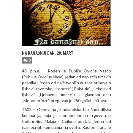
NA DANAŠNJI DAN, 20. MART
0
43. p.n.e. – Rođen je Publije Ovidije Nazon
(Publius Ovidius Naso), jedan od najvećih rimskih
pesnika i jedan od najčuvenijih autora stihova o
ljubavi u svetskoj literaturi („Epistule“, „Lekovi od
ljubavi“, „Ljubavno umeće“). U glavnom delu
„Metamorfoze“ prepevao je 250 grčkih mitova.
1602 – Osnovana je holandska Istočnoindijska
kompanija, koja je monopolom na trgovinu iz
Indonezije, Malaja i Cejlona postala jedna od
najmoćnijih kompanija na svetu. Rasformirana je