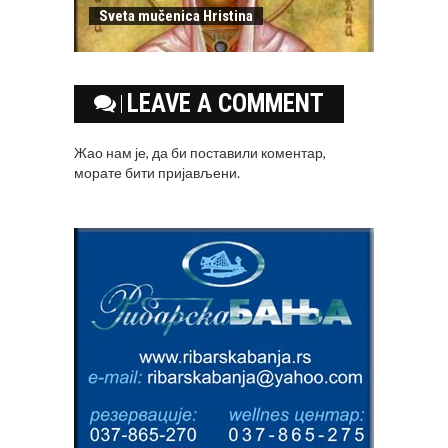
Sveta mučenica Hristina
LEAVE A COMMENT
Жао нам је, да би поставили коментар,
морате
бити пријављени
.