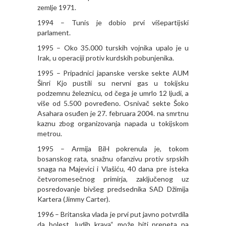
zemlje 1971.
1994 – Tunis je dobio prvi višepartijski
parlament.
1995 – Oko 35.000 turskih vojnika upalo je u
Irak, u operaciji protiv kurdskih pobunjenika.
1995 – Pripadnici japanske verske sekte AUM
Šinri Kjo pustili su nervni gas u tokijsku
podzemnu železnicu, od čega je umrlo 12 ljudi, a
više od 5.500 povređeno. Osnivač sekte Šoko
Asahara osuđen je 27. februara 2004. na smrtnu
kaznu zbog organizovanja napada u tokijskom
metrou.
1995 – Armija BiH pokrenula je, tokom
bosanskog rata, snažnu ofanzivu protiv srpskih
snaga na Majevici i Vlašiću, 40 dana pre isteka
četvoromesečnog primirja, zaključenog uz
posredovanje bivšeg predsednika SAD Džimija
Kartera (Jimmy Carter).
1996 – Britanska vlada je prvi put javno potvrdila
da bolest „ludih krava“ može biti preneta na