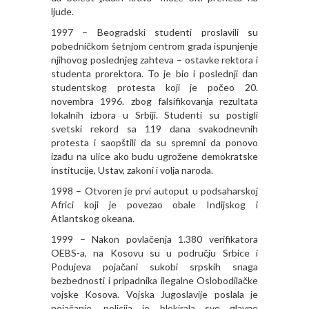
ljude.
1997 – Beogradski studenti proslavili su
pobedničkom šetnjom centrom grada ispunjenje
njihovog poslednjeg zahteva – ostavke rektora i
studenta prorektora. To je bio i poslednji dan
studentskog protesta koji je počeo 20.
novembra 1996. zbog falsifikovanja rezultata
lokalnih izbora u Srbiji. Studenti su postigli
svetski rekord sa 119 dana svakodnevnih
protesta i saopštili da su spremni da ponovo
izađu na ulice ako budu ugrožene demokratske
institucije, Ustav, zakoni i volja naroda.
1998 – Otvoren je prvi autoput u podsaharskoj
Africi koji je povezao obale Indijskog i
Atlantskog okeana.
1999 – Nakon povlačenja 1.380 verifikatora
OEBS-a, na Kosovu su u području Srbice i
Podujeva pojačani sukobi srpskih snaga
bezbednosti i pripadnika ilegalne Oslobodilačke
vojske Kosova. Vojska Jugoslavije poslala je
pojačanje, policija je blokirala sve glavne