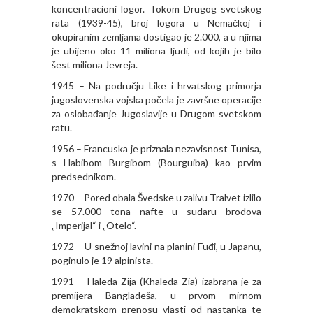
koncentracioni logor. Tokom Drugog svetskog
rata (1939-45), broj logora u Nemačkoj i
okupiranim zemljama dostigao je 2.000, a u njima
je ubijeno oko 11 miliona ljudi, od kojih je bilo
šest miliona Jevreja.
1945 – Na području Like i hrvatskog primorja
jugoslovenska vojska počela je završne operacije
za oslobađanje Jugoslavije u Drugom svetskom
ratu.
1956 – Francuska je priznala nezavisnost Tunisa,
s Habibom Burgibom (Bourguiba) kao prvim
predsednikom.
1970 – Pored obala Švedske u zalivu Tralvet izlilo
se 57.000 tona nafte u sudaru brodova
„Imperijal“ i „Otelo“.
1972 – U snežnoj lavini na planini Fuđi, u Japanu,
poginulo je 19 alpinista.
1991 – Haleda Zija (Khaleda Zia) izabrana je za
premijera Bangladeša, u prvom mirnom
demokratskom prenosu vlasti od nastanka te