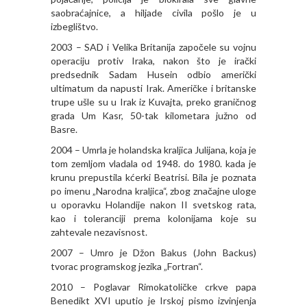
saobraćajnice, a hiljade civila pošlo je u
izbeglištvo.
2003 – SAD i Velika Britanija započele su vojnu
operaciju protiv Iraka, nakon što je irački
predsednik Sadam Husein odbio američki
ultimatum da napusti Irak. Američke i britanske
trupe ušle su u Irak iz Kuvajta, preko graničnog
grada Um Kasr, 50-tak kilometara južno od
Basre.
2004 – Umrla je holandska kraljica Julijana, koja je
tom zemljom vladala od 1948. do 1980. kada je
krunu prepustila kćerki Beatrisi. Bila je poznata
po imenu „Narodna kraljica“, zbog značajne uloge
u oporavku Holandije nakon II svetskog rata,
kao i toleranciji prema kolonijama koje su
zahtevale nezavisnost.
2007 – Umro je Džon Bakus (John Backus)
tvorac programskog jezika „Fortran“.
2010 – Poglavar Rimokatoličke crkve papa
Benedikt XVI uputio je Irskoj pismo izvinjenja