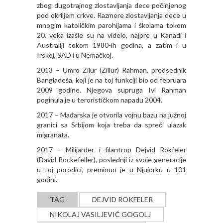
zbog dugotrajnog zlostavljanja dece počinjenog
pod okriljem crkve. Razmere zlostavljanja dece u
mnogim katoličkim parohijama i školama tokom
20. veka izašle su na videlo, najpre u Kanadi i
Australiji tokom 1980-ih godina, a zatim i u
Irskoj, SAD i u Nemačkoj.
2013 – Umro Zilur (Zillur) Rahman, predsednik
Bangladeša, koji je na toj funkciji bio od februara
2009 godine. Njegova supruga Ivi Rahman
poginula je u terorističkom napadu 2004.
2017 – Mađarska je otvorila vojnu bazu na južnoj
granici sa Srbijom koja treba da spreči ulazak
migranata.
2017 – Milijarder i filantrop Dejvid Rokfeler
(David Rockefeller), poslednji iz svoje generacije
u toj porodici, preminuo je u Njujorku u 101
godini.
TAG
DEJVID ROKFELER
NIKOLAJ VASILJEVIĆ GOGOLJ