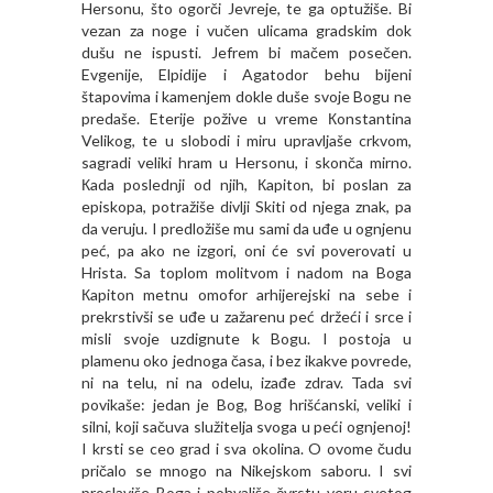
Hersonu, što ogorči Jevreje, te ga optužiše. Bi
vezan za noge i vučen ulicama gradskim dok
dušu ne ispusti. Jefrem bi mačem posečen.
Evgenije, Elpidije i Agatodor behu bijeni
štapovima i kamenjem dokle duše svoje Bogu ne
predaše. Eterije požive u vreme Кonstantina
Velikog, te u slobodi i miru upravljaše crkvom,
sagradi veliki hram u Hersonu, i skonča mirno.
Кada poslednji od njih, Кapiton, bi poslan za
episkopa, potražiše divlji Skiti od njega znak, pa
da veruju. I predložiše mu sami da uđe u ognjenu
peć, pa ako ne izgori, oni će svi poverovati u
Hrista. Sa toplom molitvom i nadom na Boga
Кapiton metnu omofor arhijerejski na sebe i
prekrstivši se uđe u zažarenu peć držeći i srce i
misli svoje uzdignute k Bogu. I postoja u
plamenu oko jednoga časa, i bez ikakve povrede,
ni na telu, ni na odelu, izađe zdrav. Tada svi
povikaše: jedan je Bog, Bog hrišćanski, veliki i
silni, koji sačuva služitelja svoga u peći ognjenoj!
I krsti se ceo grad i sva okolina. O ovome čudu
pričalo se mnogo na Nikejskom saboru. I svi
proslaviše Boga i pohvališe čvrstu veru svetog