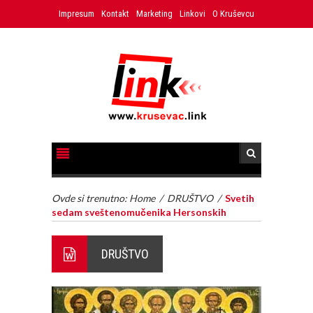
Impresum
Kontakt
Marketing
Linkovi
O Kruševcu
Ovde si trenutno:
Home
/
DRUŠTVO
/
Svetih
sedam sveštenomučenika Hersonskih
DRUŠTVO