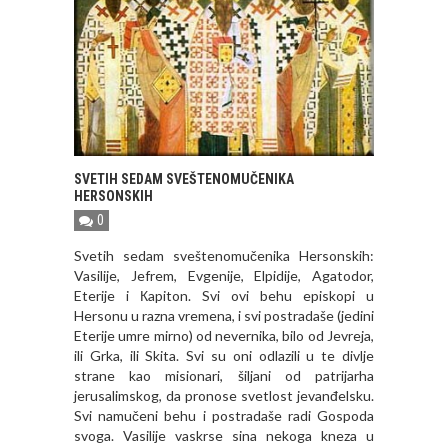
SVETIH SEDAM SVEŠTENOMUČENIKA
HERSONSKIH
0
Svetih sedam sveštenomučenika Hersonskih:
Vasilije, Jefrem, Evgenije, Elpidije, Agatodor,
Eterije i Кapiton. Svi ovi behu episkopi u
Hersonu u razna vremena, i svi postradaše (jedini
Eterije umre mirno) od nevernika, bilo od Jevreja,
ili Grka, ili Skita. Svi su oni odlazili u te divlje
strane kao misionari, šiljani od patrijarha
jerusalimskog, da pronose svetlost jevanđelsku.
Svi namučeni behu i postradaše radi Gospoda
svoga. Vasilije vaskrse sina nekoga kneza u