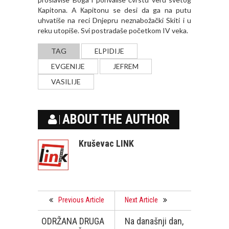
Кapitona. A Кapitonu se desi da ga na putu
uhvatiše na reci Dnjepru neznabožački Skiti i u
reku utopiše. Svi postradaše početkom IV veka.
TAG
ELPIDIJE
EVGENIJE
JEFREM
VASILIJE
ABOUT THE AUTHOR
Kruševac LINK
Previous Article
Next Article
ODRŽANA DRUGA
Na današnji dan,