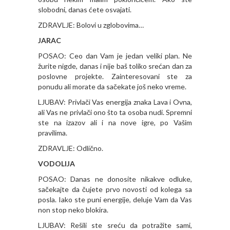
slobodni, danas ćete osvajati.
ZDRAVLJE: Bolovi u zglobovima…
JARAC
POSAO: Ceo dan Vam je jedan veliki plan. Ne
žurite nigde, danas i nije baš toliko srećan dan za
poslovne projekte. Zainteresovani ste za
ponudu ali morate da sačekate još neko vreme.
LJUBAV: Privlači Vas energija znaka Lava i Ovna,
ali Vas ne privlači ono što ta osoba nudi. Spremni
ste na izazov ali i na nove igre, po Vašim
pravilima.
ZDRAVLJE: Odlično.
VODOLIJA
POSAO: Danas ne donosite nikakve odluke,
sačekajte da čujete prvo novosti od kolega sa
posla. Iako ste puni energije, deluje Vam da Vas
non stop neko blokira.
LJUBAV: Rešili ste sreću da potražite sami,