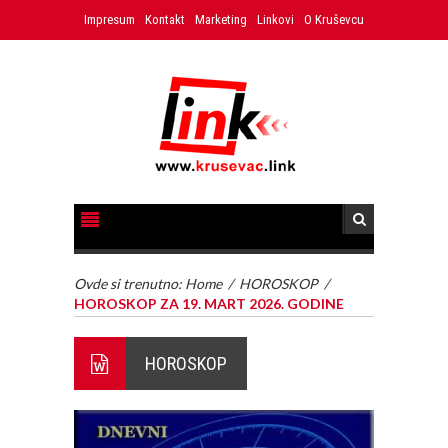
Impresum
Kontakt
Marketing
Linkovi
O Kruševcu
Ovde si trenutno:
Home
/
HOROSKOP
/
HOROSKOP ZA 19. MART 2026. GODINE
HOROSKOP