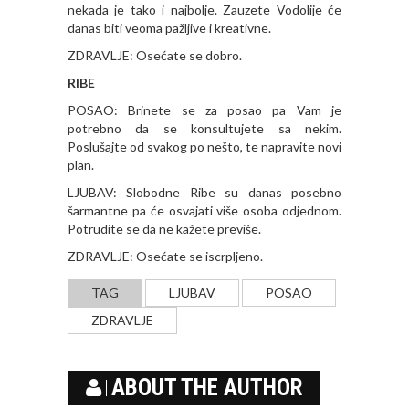
nekada je tako i najbolje. Zauzete Vodolije će
danas biti veoma pažljive i kreativne.
ZDRAVLJE: Osećate se dobro.
RIBE
POSAO: Brinete se za posao pa Vam je
potrebno da se konsultujete sa nekim.
Poslušajte od svakog po nešto, te napravite novi
plan.
LJUBAV: Slobodne Ribe su danas posebno
šarmantne pa će osvajati više osoba odjednom.
Potrudite se da ne kažete previše.
ZDRAVLJE: Osećate se iscrpljeno.
TAG
LJUBAV
POSAO
ZDRAVLJE
ABOUT THE AUTHOR