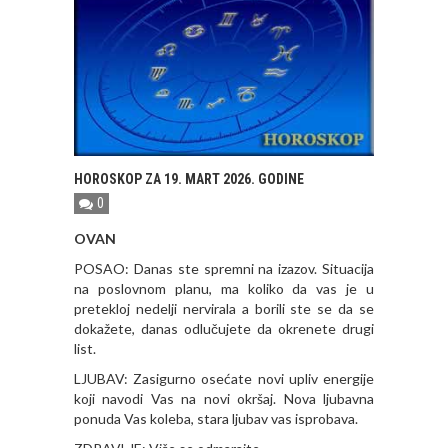
HOROSKOP ZA 19. MART 2026. GODINE
0
OVAN
POSAO: Danas ste spremni na izazov. Situacija
na poslovnom planu, ma koliko da vas je u
pretekloj nedelji nervirala a borili ste se da se
dokažete, danas odlučujete da okrenete drugi
list.
LJUBAV: Zasigurno osećate novi upliv energije
koji navodi Vas na novi okršaj. Nova ljubavna
ponuda Vas koleba, stara ljubav vas isprobava.