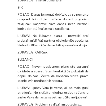
ZDRAVLJE: Više se odmarajte.
BIK
POSAO: Danas je moguć dobitak, pa se nemojte
unapred brinuti jer možete doneti pogrešan
zaključak. Rasprave Vam danas neće nikakvu
korist doneti, imajte malo strpljenja.
LJUBAV: Na ljubavno planu – preveliki broj
prebrzih misli, Vaš partner očekuje više osećanja.
Slobodni Blizanci će danas biti spremni na akciju.
ZDRAVLJE: Odlično.
BLIZANCI
POSAO: Novom poslovnom planu ste spremni
da idete u susret. Stari kontakti će pokušati da
dopru do Vas. Želite da konačno vidite pravo
stanje svih predhodnih napora.
LJUBAV: Ljubav Vam je verna, ali po malo gubi
strpljenje. Ne slušajte nijednu osobu rođenu u
znaku Vage danas za savet, naročito ne ljubavni.
ZDRAVLJE: Problemi sa disajnim putevima…