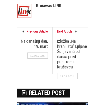
Kruševac LINK
Previous Article
Next Article
Na današnji dan,
Izložba „Na
19. mart
hranilištu“ Ljiljane
Šunjevarić od
19.03.2026.
danas pred
publikom u
Kruševcu
19.03.2026.
RELATED POST