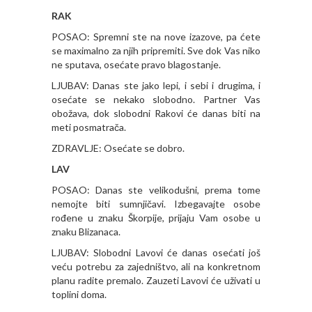
RAK
POSAO: Spremni ste na nove izazove, pa ćete
se maximalno za njih pripremiti. Sve dok Vas niko
ne sputava, osećate pravo blagostanje.
LJUBAV: Danas ste jako lepi, i sebi i drugima, i
osećate se nekako slobodno. Partner Vas
obožava, dok slobodni Rakovi će danas biti na
meti posmatrača.
ZDRAVLJE: Osećate se dobro.
LAV
POSAO: Danas ste velikodušni, prema tome
nemojte biti sumnjičavi. Izbegavajte osobe
rođene u znaku Škorpije, prijaju Vam osobe u
znaku Blizanaca.
LJUBAV: Slobodni Lavovi će danas osećati još
veću potrebu za zajedništvo, ali na konkretnom
planu radite premalo. Zauzeti Lavovi će uživati u
toplini doma.