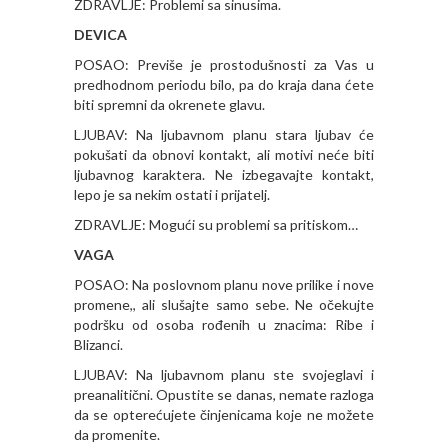
ZDRAVLJE: Problemi sa sinusima.
DEVICA
POSAO: Previše je prostodušnosti za Vas u
predhodnom periodu bilo, pa do kraja dana ćete
biti spremni da okrenete glavu.
LJUBAV: Na ljubavnom planu stara ljubav će
pokušati da obnovi kontakt, ali motivi neće biti
ljubavnog karaktera. Ne izbegavajte kontakt,
lepo je sa nekim ostati i prijatelj.
ZDRAVLJE: Mogući su problemi sa pritiskom…
VAGA
POSAO: Na poslovnom planu nove prilike i nove
promene,, ali slušajte samo sebe. Ne očekujte
podršku od osoba rođenih u znacima: Ribe i
Blizanci.
LJUBAV: Na ljubavnom planu ste svojeglavi i
preanalitični. Opustite se danas, nemate razloga
da se opterećujete činjenicama koje ne možete
da promenite.