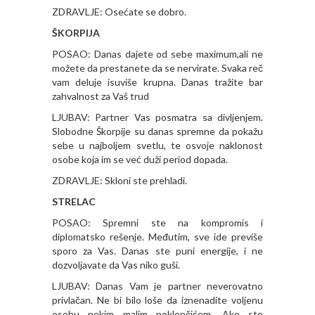
ZDRAVLJE: Osećate se dobro.
ŠKORPIJA
POSAO: Danas dajete od sebe maximum,ali ne
možete da prestanete da se nervirate. Svaka reč
vam deluje isuviše krupna. Danas tražite bar
zahvalnost za Vaš trud
LJUBAV: Partner Vas posmatra sa divljenjem.
Slobodne Škorpije su danas spremne da pokažu
sebe u najboljem svetlu, te osvoje naklonost
osobe koja im se već duži period dopada.
ZDRAVLJE: Skloni ste prehladi.
STRELAC
POSAO: Spremni ste na kompromis i
diplomatsko rešenje. Međutim, sve ide previše
sporo za Vas. Danas ste puni energije, i ne
dozvoljavate da Vas niko guši.
LJUBAV: Danas Vam je partner neverovatno
privlačan. Ne bi bilo loše da iznenadite voljenu
osobu nekim malim poklončićem. Ako ste