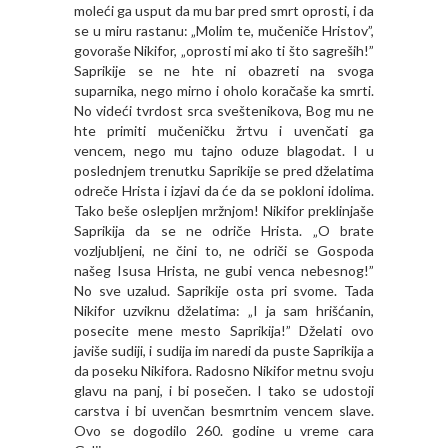
moleći ga usput da mu bar pred smrt oprosti, i da
se u miru rastanu: „Molim te, mučeniče Hristov”,
govoraše Nikifor, „oprosti mi ako ti što sagreših!”
Saprikije se ne hte ni obazreti na svoga
suparnika, nego mirno i oholo koračaše ka smrti.
No videći tvrdost srca sveštenikova, Bog mu ne
hte primiti mučeničku žrtvu i uvenčati ga
vencem, nego mu tajno oduze blagodat. I u
poslednjem trenutku Saprikije se pred dželatima
odreče Hrista i izjavi da će da se pokloni idolima.
Tako beše oslepljen mržnjom! Nikifor preklinjaše
Saprikija da se ne odriče Hrista. „O brate
vozljubljeni, ne čini to, ne odriči se Gospoda
našeg Isusa Hrista, ne gubi venca nebesnog!”
No sve uzalud. Saprikije osta pri svome. Tada
Nikifor uzviknu dželatima: „I ja sam hrišćanin,
posecite mene mesto Saprikija!” Dželati ovo
javiše sudiji, i sudija im naredi da puste Saprikija a
da poseku Nikifora. Radosno Nikifor metnu svoju
glavu na panj, i bi posečen. I tako se udostoji
carstva i bi uvenčan besmrtnim vencem slave.
Ovo se dogodilo 260. godine u vreme cara