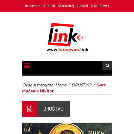
Impresum
Kontakt
Marketing
Linkovi
O Kruševcu
Ovde si trenutno:
Home
/
DRUŠTVO
/
Sveti
mučenik Nikifor
DRUŠTVO