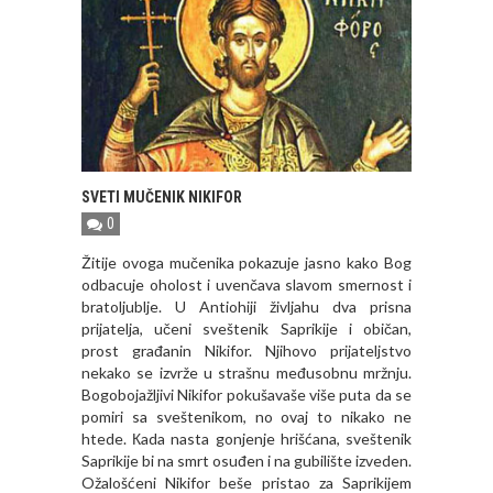
SVETI MUČENIK NIKIFOR
0
Žitije ovoga mučenika pokazuje jasno kako Bog
odbacuje oholost i uvenčava slavom smernost i
bratoljublje. U Antiohiji življahu dva prisna
prijatelja, učeni sveštenik Saprikije i običan,
prost građanin Nikifor. Njihovo prijateljstvo
nekako se izvrže u strašnu međusobnu mržnju.
Bogobojažljivi Nikifor pokušavaše više puta da se
pomiri sa sveštenikom, no ovaj to nikako ne
htede. Кada nasta gonjenje hrišćana, sveštenik
Saprikije bi na smrt osuđen i na gubilište izveden.
Ožalošćeni Nikifor beše pristao za Saprikijem