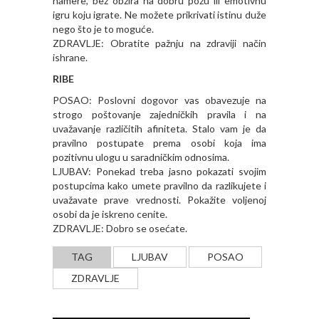
namere, bez obzira na dobru pozu ili emotivnu
igru koju igrate. Ne možete prikrivati istinu duže
nego što je to moguće.
ZDRAVLJE: Obratite pažnju na zdraviji način
ishrane.
RIBE
POSAO: Poslovni dogovor vas obavezuje na
strogo poštovanje zajedničkih pravila i na
uvažavanje različitih afiniteta. Stalo vam je da
pravilno postupate prema osobi koja ima
pozitivnu ulogu u saradničkim odnosima.
LJUBAV: Ponekad treba jasno pokazati svojim
postupcima kako umete pravilno da razlikujete i
uvažavate prave vrednosti. Pokažite voljenoj
osobi da je iskreno cenite.
ZDRAVLJE: Dobro se osećate.
TAG
LJUBAV
POSAO
ZDRAVLJE