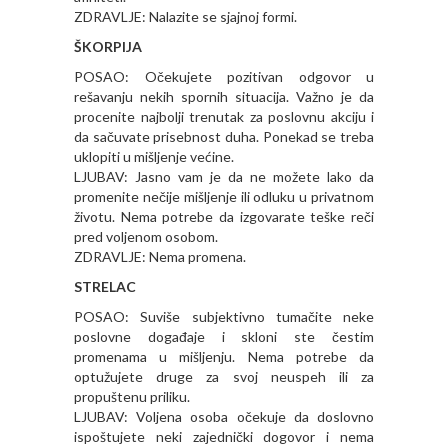
ZDRAVLJE: Nalazite se sjajnoj formi.
ŠKORPIJA
POSAO: Očekujete pozitivan odgovor u
rešavanju nekih spornih situacija. Važno je da
procenite najbolji trenutak za poslovnu akciju i
da sačuvate prisebnost duha. Ponekad se treba
uklopiti u mišljenje većine.
LJUBAV: Jasno vam je da ne možete lako da
promenite nečije mišljenje ili odluku u privatnom
životu. Nema potrebe da izgovarate teške reči
pred voljenom osobom.
ZDRAVLJE: Nema promena.
STRELAC
POSAO: Suviše subjektivno tumačite neke
poslovne događaje i skloni ste čestim
promenama u mišljenju. Nema potrebe da
optužujete druge za svoj neuspeh ili za
propuštenu priliku.
LJUBAV: Voljena osoba očekuje da doslovno
ispoštujete neki zajednički dogovor i nema