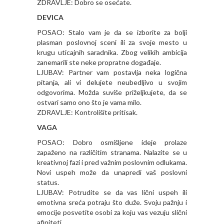
ZDRAVLJE: Dobro se osećate.
DEVICA
POSAO: Stalo vam je da se izborite za bolji
plasman poslovnoj sceni ili za svoje mesto u
krugu uticajnih saradnika. Zbog velikih ambicija
zanemarili ste neke propratne događaje.
LJUBAV: Partner vam postavlja neka logična
pitanja, ali vi delujete neubedljivo u svojim
odgovorima. Možda suviše priželjkujete, da se
ostvari samo ono što je vama milo.
ZDRAVLJE: Kontrolišite pritisak.
VAGA
POSAO: Dobro osmišljene ideje prolaze
zapaženo na različitim stranama. Nalazite se u
kreativnoj fazi i pred važnim poslovnim odlukama.
Novi uspeh može da unapredi vaš poslovni
status.
LJUBAV: Potrudite se da vas lični uspeh ili
emotivna sreća potraju što duže. Svoju pažnju i
emocije posvetite osobi za koju vas vezuju slični
afiniteti.