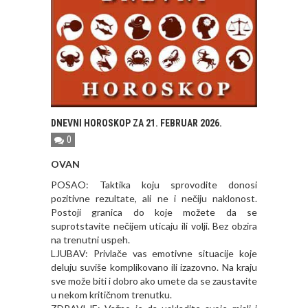
DNEVNI HOROSKOP ZA 21. FEBRUAR 2026.
0
OVAN
POSAO: Taktika koju sprovodite donosi
pozitivne rezultate, ali ne i nečiju naklonost.
Postoji granica do koje možete da se
suprotstavite nečijem uticaju ili volji. Bez obzira
na trenutni uspeh.
LJUBAV: Privlače vas emotivne situacije koje
deluju suviše komplikovano ili izazovno. Na kraju
sve može biti i dobro ako umete da se zaustavite
u nekom kritičnom trenutku.