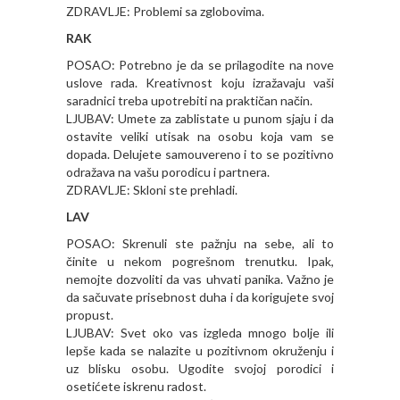
ZDRAVLJE: Problemi sa zglobovima.
RAK
POSAO: Potrebno je da se prilagodite na nove
uslove rada. Kreativnost koju izražavaju vaši
saradnici treba upotrebiti na praktičan način.
LJUBAV: Umete za zablistate u punom sjaju i da
ostavite veliki utisak na osobu koja vam se
dopada. Delujete samouvereno i to se pozitivno
odražava na vašu porodicu i partnera.
ZDRAVLJE: Skloni ste prehladi.
LAV
POSAO: Skrenuli ste pažnju na sebe, ali to
činite u nekom pogrešnom trenutku. Ipak,
nemojte dozvoliti da vas uhvati panika. Važno je
da sačuvate prisebnost duha i da korigujete svoj
propust.
LJUBAV: Svet oko vas izgleda mnogo bolje ili
lepše kada se nalazite u pozitivnom okruženju i
uz blisku osobu. Ugodite svojoj porodici i
osetićete iskrenu radost.