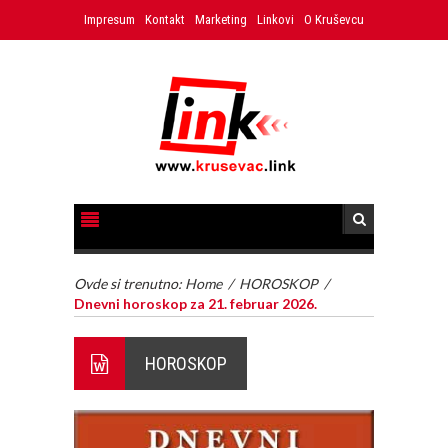
Impresum
Kontakt
Marketing
Linkovi
O Kruševcu
Ovde si trenutno:
Home
/
HOROSKOP
/
Dnevni horoskop za 21. februar 2026.
HOROSKOP