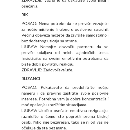
ZDRAVLJE: Važno je da uskladite svoje misli i
osećanja.
BIK
POSAO: Nema potrebe da se previše vezujete
za nečije mišljenje ili ulogu u poslovnoj saradnji.
Većinu obaveza možete da završite samostalno i
bez dodatnog uticaja sa strane.
LJUBAV: Nemojte dozvoliti partneru da se
previše udaljava od nekih zajedničkih tema.
Insistirajte na svojim emotivnim potrebama da
biste dobili povratnu reakciju.
ZDRAVLJE: Zadovoljavajuće.
BLIZANCI
POSAO: Pokušavate da preduhitrite nečiju
nameru i da pravilno zaštitite svoje poslovne
interese. Potrebna vam je dobra koncentracija i
moć opažanja u različitim situacijama.
LJUBAV: Ukoliko osećate emotivnu rezignaciju,
razmislite u čemu ste pogrešili prema bliskoj
osobi. Niko nije bezgrešan, tako se ni od vas ne
očekuje da ste bez mane.