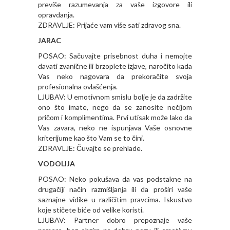
previše razumevanja za vaše izgovore ili
opravdanja.
ZDRAVLJE: Prijaće vam više sati zdravog sna.
JARAC
POSAO: Sačuvajte prisebnost duha i nemojte
davati zvanične ili brzoplete izjave, naročito kada
Vas neko nagovara da prekoračite svoja
profesionalna ovlašćenja.
LJUBAV: U emotivnom smislu bolje je da zadržite
ono što imate, nego da se zanosite nečijom
pričom i komplimentima. Prvi utisak može lako da
Vas zavara, neko ne ispunjava Vaše osnovne
kriterijume kao što Vam se to čini.
ZDRAVLJE: Čuvajte se prehlade.
VODOLIJA
POSAO: Neko pokušava da vas podstakne na
drugačiji način razmišljanja ili da proširi vaše
saznajne vidike u različitim pravcima. Iskustvo
koje stičete biće od velike koristi.
LJUBAV: Partner dobro prepoznaje vaše