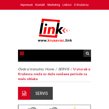
Impresum
Kontakt
Marketing
Linkovi
O Kruševcu
Ovde si trenutno:
Home
/
SERVIS
/
U utorak u
Kruševcu sveže uz duže sunčane periode sa
malo oblaka
SERVIS