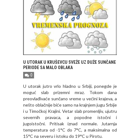
U UTORAK U KRUŠEVCU SVEŽE UZ DUŽE SUNČANE
PERIODE SA MALO OBLAKA
0
U utorak jutro vrlo hladno u Srbiji, ponegde je
moguć slab prizemni mraz. Tokom dana
preovlađivaće sunčano vreme u većini krajeva, a
nešto oblačnije biće samo na krajnjem jugu Srbije
i u Timočkoj Krajini. Vetar slab promenljiv, ujutru
severnih pravaca, a popodne istočni i
jugoistočni. Pritisak iznad normale. Jutarnja
temperatura od -1°C do 7°C, a maksimalna od
15°C na severu i istoku do 19°C u Pirotu.