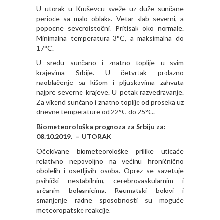
U utorak u Kruševcu sveže uz duže sunčane
periode sa malo oblaka. Vetar slab severni, a
popodne severoistočni. Pritisak oko normale.
Minimalna temperatura 3°C, a maksimalna do
17°C.
U sredu sunčano i znatno toplije u svim
krajevima Srbije. U četvrtak prolazno
naoblačenje sa kišom i pljuskovima zahvata
najpre severne krajeve. U petak razvedravanje.
Za vikend sunčano i znatno toplije od proseka uz
dnevne temperature od 22°C do 25°C.
Biometeorološka prognoza za Srbiju za:
08.10.2019. – UTORAK
Očekivane biometeorološke prilike uticaće
relativno nepovolјno na većinu hroničnično
obolelih i osetlјivih osoba. Oprez se savetuje
psihički nestabilnim, cerebrovaskularnim i
srčanim bolesnicima. Reumatski bolovi i
smanjenje radne sposobnosti su moguće
meteoropatske reakcije.