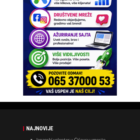
NAJNOVIJE
Japanski volonter u Ćićevcu umesto