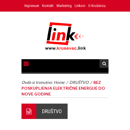
Impresum
Kontakt
Marketing
Linkovi
O Kruševcu
Ovde si trenutno:
Home
/
DRUŠTVO
/
BEZ
POSKUPLJENJA ELEKTRIČNE ENERGIJE DO
NOVE GODINE
DRUŠTVO