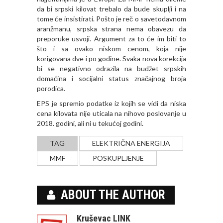
da bi srpski kilovat trebalo da bude skuplji i na
tome će insistirati. Pošto je reč o savetodavnom
aranžmanu, srpska strana nema obavezu da
preporuke usvoji. Argument za to će im biti to
što i sa ovako niskom cenom, koja nije
korigovana dve i po godine. Svaka nova korekcija
bi se negativno odrazila na budžet srpskih
domaćina i socijalni status značajnog broja
porodica.
EPS je spremio podatke iz kojih se vidi da niska
cena kilovata nije uticala na nihovo poslovanje u
2018. godini, ali ni u tekućoj godini.
TAG
ELEKTRIČNA ENERGIJA
MMF
POSKUPLJENJE
ABOUT THE AUTHOR
Kruševac LINK