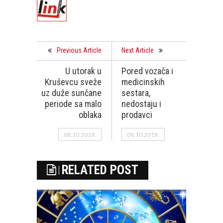
Previous Article
Next Article
U utorak u
Pored vozača i
Kruševcu sveže
medicinskih
uz duže sunčane
sestara,
periode sa malo
nedostaju i
oblaka
prodavci
08.10.2019.
08.10.2019.
RELATED POST