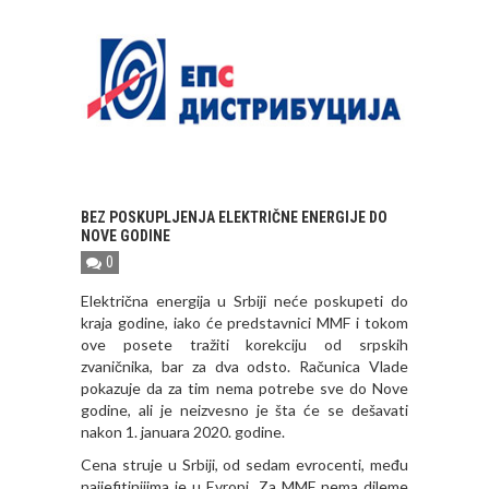
BEZ POSKUPLJENJA ELEKTRIČNE ENERGIJE DO
NOVE GODINE
0
Električna energija u Srbiji neće poskupeti do
kraja godine, iako će predstavnici MMF i tokom
ove posete tražiti korekciju od srpskih
zvaničnika, bar za dva odsto. Računica Vlade
pokazuje da za tim nema potrebe sve do Nove
godine, ali je neizvesno je šta će se dešavati
nakon 1. januara 2020. godine.
Cena struje u Srbiji, od sedam evrocenti, među
najjefitinijima je u Evropi. Za MMF nema dileme