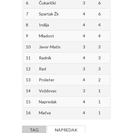
6
Čukarički
3
6
7
Spartak Žk
4
6
8
Inđija
4
4
9
Mladost
4
4
10
Javor-Matis
3
3
11
Radnik
4
3
12
Rad
3
3
13
Proleter
4
2
14
Voždovac
3
1
15
Napredak
4
1
16
Mačva
4
1
TAG
NAPREDAK