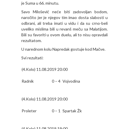
je Suma u 66. minutu.
Savo Milošević neće biti zadovoljan bodom,
naročito jer je njegov tim imao dosta slabosti u
odbrani, ali treba imati u vidu i da su crno-beli
uveliko mislima bili u revanš meču sa Malatijom.
Bili su favoriti u ovom duelu, ali to nisu opravdali
rezultatom.
U narednom kolu Napredak gostuje kod Mačve.
Svi rezultati:
(4.Kolo) 11.08.2019 20:00
Radnik
0 – 4
Vojvodina
(4.Kolo) 11.08.2019 20:00
Proleter
0 – 1
Spartak Žk
(4.Kolo) 11.08.2019 19:00