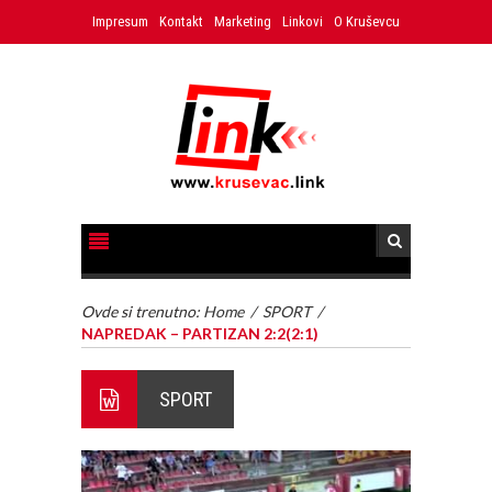
Impresum
Kontakt
Marketing
Linkovi
O Kruševcu
Ovde si trenutno:
Home
/
SPORT
/
NAPREDAK – PARTIZAN 2:2(2:1)
SPORT