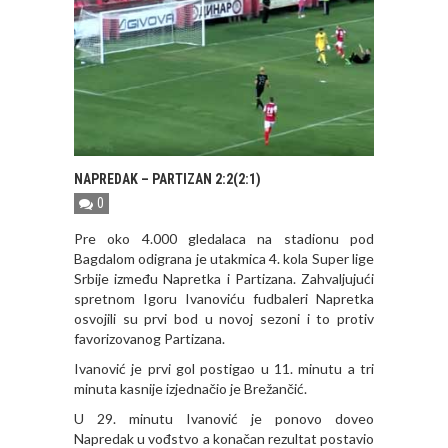
NAPREDAK – PARTIZAN 2:2(2:1)
0
Pre oko 4.000 gledalaca na stadionu pod
Bagdalom odigrana je utakmica 4. kola Super lige
Srbije između Napretka i Partizana. Zahvaljujući
spretnom Igoru Ivanoviću fudbaleri Napretka
osvojili su prvi bod u novoj sezoni i to protiv
favorizovanog Partizana.
Ivanović je prvi gol postigao u 11. minutu a tri
minuta kasnije izjednačio je Brežančić.
U 29. minutu Ivanović je ponovo doveo
Napredak u vođstvo a konačan rezultat postavio