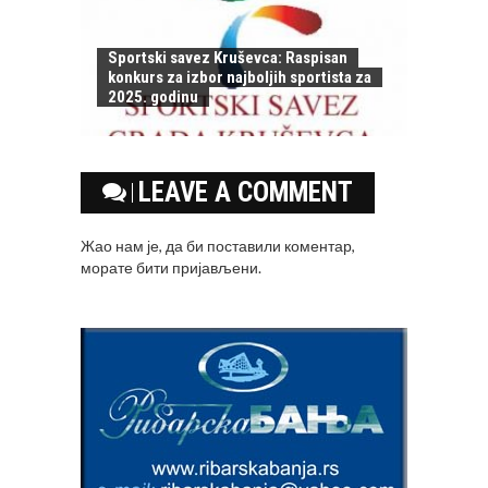
Sportski savez Kruševca: Raspisan
konkurs za izbor najboljih sportista za
2025. godinu
LEAVE A COMMENT
Жао нам је, да би поставили коментар,
морате
бити пријављени
.