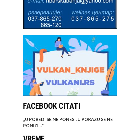
FACEBOOK CITATI
„U POBEDI SE NE PONESI, U PORAZU SE NE
PONIZI…
“
VREME