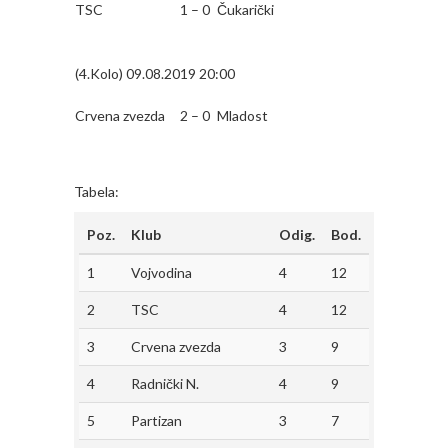
TSC
1 – 0
Čukarički
(4.Kolo) 09.08.2019 20:00
Crvena zvezda
2 – 0
Mladost
Tabela:
Poz.
Klub
Odig.
Bod.
1
Vojvodina
4
12
2
TSC
4
12
3
Crvena zvezda
3
9
4
Radnički N.
4
9
5
Partizan
3
7