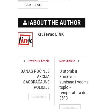
PARTIZAN
ABOUT THE AUTHOR
Kruševac LINK
Previous Article
Next Article
DANAS POČINJE
U utorak u
AKCIJA
Kruševcu
SAOBRAĆAJNE
sunčano i veoma
POLICIJE
toplo -
temperatura do
12.08.2019.
38°C
13.08.2019.