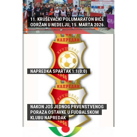
11. KRUŠEVAČKI POLUMARATON BIĆE
ODRŽAN U NEDELJU, 15. MARTA 2026.
NAPREDKA SPARTAK 1:1(0:0)
NAKON JOŠ JEDNOG PRVENSTVENOG
PORAZA OSTAVKE U FUDBALSKOM
KLUBU NAPREDAK