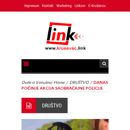
Impresum
Kontakt
Marketing
Linkovi
O Kruševcu
Ovde si trenutno:
Home
/
DRUŠTVO
/
DANAS
POČINJE AKCIJA SAOBRAĆAJNE POLICIJE
DRUŠTVO