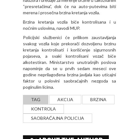
nadzora i uređaje za merenje brzine u takozvanim
“presretačima”, dok će na auto-putevima biti
merena i prosečna brzina kretanja vozila.
Brzina kretanja vozila biće kontrolisana i u
noćnim uslovima, navodi MUP.
Policijski službenici će prilikom zaustavljanja
svakog vozila koje prekorači dozvoljenu brzinu
kretanja kontrolisati i korišćenje sigurnosnih
pojaseva, a svaki kontrolisani vozač biće
alkotestiran. Ministarstvo unutrašnjih poslova
napominje da se u prvih sedam meseci ove
godine neprilagođena brzina javljala kao uticajni
faktor u polovini saobraćajnih nezgoda sa
poginulim licima.
TAG
AKCIJA
BRZINA
KONTROLA
SAOBRAĆAJNA POLICIJA