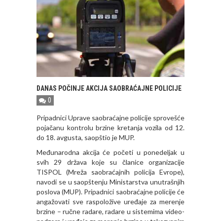
DANAS POČINJE AKCIJA SAOBRAĆAJNE POLICIJE
0
Pripadnici Uprave saobraćajne policije sprovešće
pojačanu kontrolu brzine kretanja vozila od 12.
do 18. avgusta, saopštio je MUP.
Međunarodna akcija će početi u ponedeljak u
svih 29 država koje su članice organizacije
TISPOL (Mreža saobraćajnih policija Evrope),
navodi se u saopštenju Ministarstva unutrašnjih
poslova (MUP). Pripadnici saobraćajne policije će
angažovati sve raspoložive uređaje za merenje
brzine – ručne radare, radare u sistemima video-