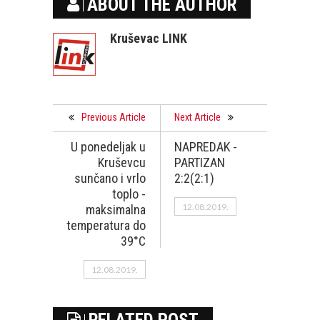
ABOUT THE AUTHOR
Kruševac LINK
Previous Article
Next Article
U ponedeljak u
NAPREDAK -
Kruševcu
PARTIZAN
sunčano i vrlo
2:2(2:1)
toplo -
12.08.2019.
maksimalna
temperatura do
39°C
12.08.2019.