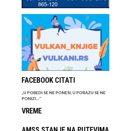
FACEBOOK CITATI
„U POBEDI SE NE PONESI, U PORAZU SE NE
PONIZI…
“
VREME
AMSS STANJE NA PUTEVIMA