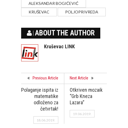
ALEKSANDAR BOGIĆEVIĆ
KRUŠEVAC
POLJOPRIVREDA
ABOUT THE AUTHOR
Kruševac LINK
Previous Article
Next Article
Polaganje ispita iz
Otkriven mozaik
matematike
“Grb Кneza
odloženo za
Lazara“
četvrtak!
19.06.2019.
18.06.2019.