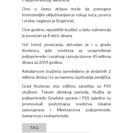
Ono u čemu država može da pomogne
intenzivnijim uključivanjem je otkup voća, povrća
i stoke, naglasio je Bogićević.
Ove godine, republički budžet u delu subvencija
je povećan za 8 mlrd. dinara.
Isti trend povećanja, aktuelan je i u gradu
Кruševcu, gde sredstva za unapređenje
poljoprivrede i ruralnog razvoja iznose 45 miliona
dinara za 2019.godinu.
Rebalansom budžeta opredeljeno je dodatnih 2
miliona dinara i to za namenu ispitivanja zemljišta.
Grad Кruševac ima odličnu saradnju sa PSS
službom. Tokom zimskog perioda, Služba za
poljoprivredu Gradske uprave i PSS zajedno su
promovisali podsticajna sredstva lokalne
samouprave i Ministarstva poljoprivrede,
šumarstva i vodoprivrede.
TAG