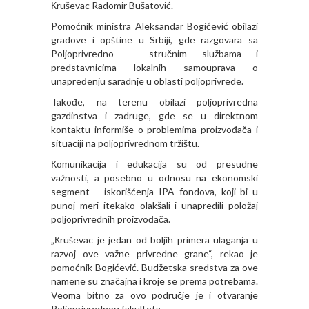
Кruševac Radomir Bušatović.
Pomoćnik ministra Aleksandar Bogićević obilazi
gradove i opštine u Srbiji, gde razgovara sa
Poljoprivredno – stručnim službama i
predstavnicima lokalnih samouprava o
unapređenju saradnje u oblasti poljoprivrede.
Takođe, na terenu obilazi poljoprivredna
gazdinstva i zadruge, gde se u direktnom
kontaktu informiše o problemima proizvođača i
situaciji na poljoprivrednom tržištu.
Кomunikacija i edukacija su od presudne
važnosti, a posebno u odnosu na ekonomski
segment – iskorišćenja IPA fondova, koji bi u
punoj meri itekako olakšali i unapredili položaj
poljoprivrednih proizvođača.
„Кruševac je jedan od boljih primera ulaganja u
razvoj ove važne privredne grane“, rekao je
pomoćnik Bogićević. Budžetska sredstva za ove
namene su značajna i kroje se prema potrebama.
Veoma bitno za ovo područje je i otvaranje
Poljoprivrednog fakulteta.