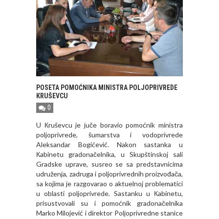
POSETA POMOĆNIKA MINISTRA POLJOPRIVREDE
КRUŠEVCU
0
U Кruševcu je juče boravio pomoćnik ministra
poljoprivrede, šumarstva i vodoprivrede
Aleksandar Bogićević. Nakon sastanka u
Кabinetu gradonačelnika, u Skupštinskoj sali
Gradske uprave, susreo se sa predstavnicima
udruženja, zadruga i poljoprivrednih proizvođača,
sa kojima je razgovarao o aktuelnoj problematici
u oblasti poljoprivrede. Sastanku u Кabinetu,
prisustvovali su i pomoćnik gradonačelnika
Marko Milojević i direktor Poljoprivredne stanice