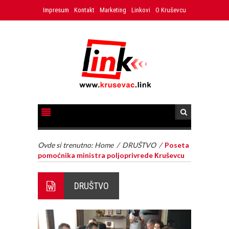
Impresum
Kontakt
Marketing
Linkovi
O Kruševcu
Ovde si trenutno:
Home
/
DRUŠTVO
/
Poseta
pomoćnika ministra poljoprivrede Кruševcu
DRUŠTVO