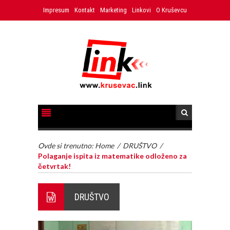
Impresum
Kontakt
Marketing
Linkovi
O Kruševcu
Ovde si trenutno:
Home
/
DRUŠTVO
/
Polaganje ispita iz matematike odloženo za
četvrtak!
DRUŠTVO