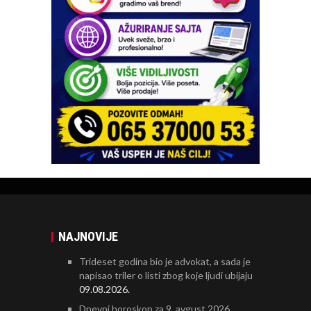
NAJNOVIJE
Trideset godina bio je advokat, a sada je
napisao triler o listi zbog koje ljudi ubijaju
09.08.2026.
Dnevni horoskop za 9. avgust 2026.