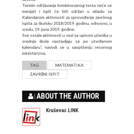
Termin održavanja kombinovanog testa neće se
menjati i ispit će biti održan u skladu sa
Kalendarom aktivnosti za sprovođenje završnog
ispita za školsku 2018/2019. godinu, odnosno, u
sredu, 19. juna 2019. godine.
Sve ostale aktivnosti u vezi sa upisom učenika u
srednje škole nastavljaju se po utvrđenom
kalendaru“, navodi se u saopštenju resornog
ministarstva.
TAG
MATEMATIKA
ZAVRŠNI ISPIT
ABOUT THE AUTHOR
Kruševac LINK