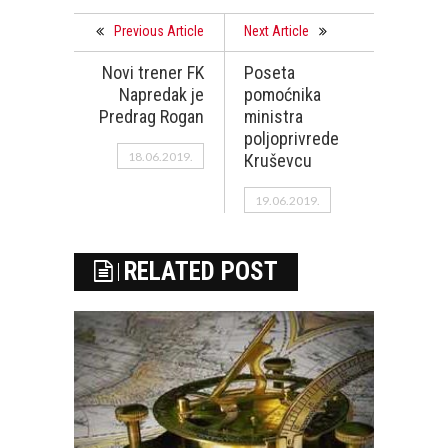
Previous Article
Next Article
Novi trener FK
Poseta
Napredak je
pomoćnika
Predrag Rogan
ministra
poljoprivrede
18.06.2019.
Кruševcu
19.06.2019.
RELATED POST