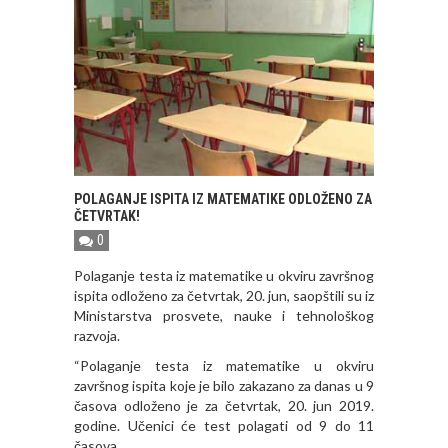
POLAGANJE ISPITA IZ MATEMATIKE ODLOŽENO ZA
ČETVRTAK!
0
Polaganje testa iz matematike u okviru završnog
ispita odloženo za četvrtak, 20. jun, saopštili su iz
Ministarstva prosvete, nauke i tehnološkog
razvoja.
“Polaganje testa iz matematike u okviru
završnog ispita koje je bilo zakazano za danas u 9
časova odloženo je za četvrtak, 20. jun 2019.
godine. Učenici će test polagati od 9 do 11
časova.